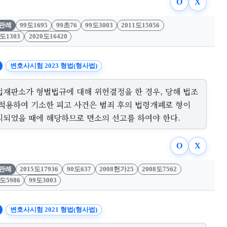
O
X
판례
99도1695
99초76
99도3003
2011도15056
1도1303
2020도16420
변호사시험 2023 형법(형사법)
법재판소가 형벌법규에 대해 위헌결정을 한 경우, 당해 법조
 적용하여 기소한 피고 사건은 범죄 후의 법령개폐로 형이
지되었을 때에 해당하므로 면소의 선고를 하여야 한다.
O
X
판례
2015도17936
90도637
2008헌가25
2008도7562
0도5986
99도3003
변호사시험 2021 형법(형사법)