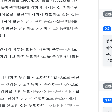
률(1997. 4. 10. 법률 제5322호로 개정
물및게임물에관한법률에 의하여 폐지된 것, 이하 "구
목적으로 "보관"한 자까지 처벌하고 있는 것은
관련
매목적 보관의 점에 관한 공소사실은 범죄를
심의 판단은 정당하고 거기에 상고이유에서 주
Q.9
없다.
형
하
인지의 여부는 법원의 재량에 속하는 것이므
우
하였다고 하여 위법하다고 볼 수 없다( 대법원
무
부에 대하여 무죄를 선고하여야 할 것으로 판단
없는 것임은 상고이유에서 주장하는 바와 같으
관련
 영향을 미친 위법사유가 되는 것은 아니라 할
 판결 참조), 원심이 상상적 경합범으로 공소가 제기
Q.10
무죄를 선고한 것은 위법하여 파기되어야 한다는