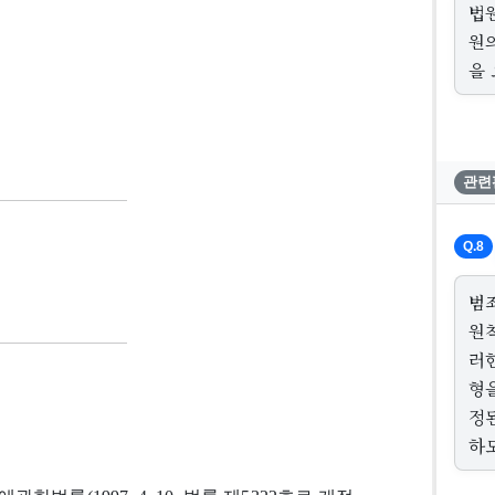
법
원
을
관련
Q.8
범
원
러
형
정
하