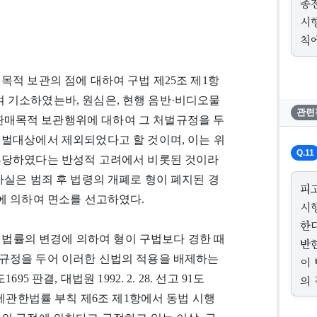
종
시
칙
목적 보관의 점에 대하여 구법 제25조 제1항
용하여 기소하였는바, 원심은, 현행 음반·비디오물
관련
매목적 보관행위에 대하여 그 처벌규정을 두
처벌대상에서 제외되었다고 할 것이며, 이는 위
Q.11
부당하였다는 반성적 고려에서 비롯된 것이라
사실은 범죄 후 법령의 개폐로 형이 폐지된 경
피
에 의하여 면소를 선고하였다.
시
한
후 법률의 변경에 의하여 형이 구법보다 경한 때
반
규정을 두어 이러한 신법의 적용을 배제하는
이
의
695 판결, 대법원 1992. 2. 28. 선고 91도
물에관한법률 부칙 제6조 제1항에서 동법 시행