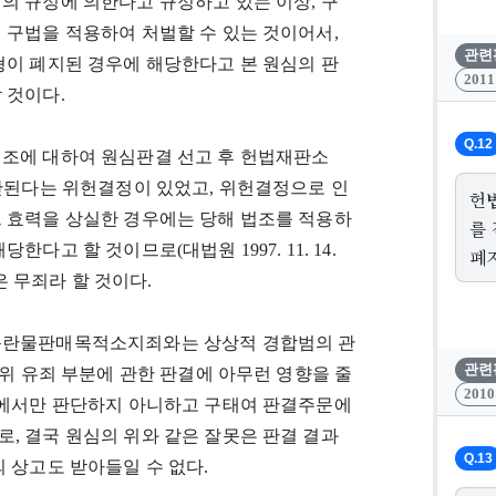
의 규정에 의한다고 규정하고 있는 이상, 구
 구법을 적용하여 처벌할 수 있는 것이어서,
관련
형이 폐지된 경우에 해당한다고 본 원심의 판
201
 것이다.
Q.12
법조에 대하여 원심판결 선고 후 헌법재판소
법에 위반된다는 위헌결정이 있었고, 위헌결정으로 인
헌
그 효력을 상실한 경우에는 당해 법조를 적용하
를
다고 할 것이므로(대법원 1997. 11. 14.
폐
실은 무죄라 할 것이다.
 음란물판매목적소지죄와는 상상적 경합범의 관
관련
 위 유죄 부분에 관한 판결에 아무런 영향을 줄
201
 중에서만 판단하지 아니하고 구태여 판결주문에
, 결국 원심의 위와 같은 잘못은 판결 결과
Q.13
 상고도 받아들일 수 없다.