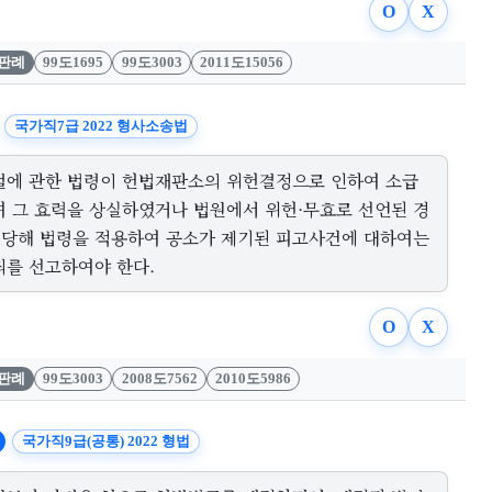
O
X
판례
99도1695
99도3003
2011도15056
국가직7급 2022 형사소송법
벌에 관한 법령이 헌법재판소의 위헌결정으로 인하여 소급
여 그 효력을 상실하였거나 법원에서 위헌·무효로 선언된 경
, 당해 법령을 적용하여 공소가 제기된 피고사건에 대하여는
죄를 선고하여야 한다.
O
X
판례
99도3003
2008도7562
2010도5986
국가직9급(공통) 2022 형법