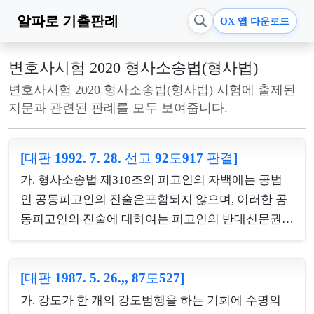
알파로
기출판례
OX 앱 다운로드
변호사시험 2020 형사소송법(형사법)
변호사시험 2020 형사소송법(형사법) 시험에 출제된
지문과 관련된 판례를 모두 보여줍니다.
[대판 1992. 7. 28. 선고 92도917 판결]
가. 형사소송법 제310조의 피고인의 자백에는 공범
인 공동피고인의 진술은포함되지 않으며, 이러한 공
동피고인의 진술에 대하여는 피고인의 반대신문권이
보장되어 있어 독립한 증거능력이 있다. 나. 합동범은
주관적 요건으로서 공모 외에 객관적 요건으로서 현
[대판 1987. 5. 26.,, 87도527]
장에서의 실행행위의 분담을 요하나 이 실행행위의
분담은 반드시 동시에 동일장소에서 실행행위를 특
가. 강도가 한 개의 강도범행을 하는 기회에 수명의