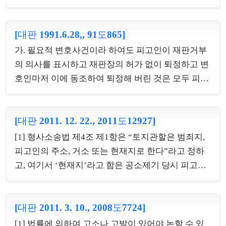
립의 진정이 인정되더라도 당해 피고인이 공판기일
이라고 하는 하나의 죄로 처단하는 것이 상습범의 본
에서 그 조서의 내용을 부인하면 증거능력이 부정된
질 또는 상습범 가중처벌규정의 입법취지에 부합한
다. 그리고 이러한 경우 그 공동피고인이 법정에서 경
[대판 1991.6.28,, 91도865]
다. [별개의견] 원래 '상습성'이란 '행위자의 속성'이라
찰수사 도중 피의자신문조서에 기재된 것과 같은 내
는 점에는 학설·판례상 이론이 없고 다수의견도 이를
가. 필요적 변호사건이라 하여도 피고인이 재판거부
용으로 진술하였다는 취지로 증언하였다고 하더라
받아들이고 있는바, 이는 곧 단 한번 저질러진 범행이
의 의사를 표시하고 재판장의 허가 없이 퇴정하고 변
도, 이러한 증언은 원진술...
라도 그것이 상습성의 발현에 의한 것이라면 상습범
호인마저 이에 동조하여 퇴정해 버린 것은 모두 피고
이 된다는 것이어서 상습범이 성립하기 위하여는 반
인측의 방어권의 남용 내지 변호권의 포기로 볼 수밖
드시 수개의 범행이 반복될 것을 그 구성요건요소로
에 없는 것이므로 수소법원으로서는 형사소송법 제
하거나 예정하고 있는 것은 아니므로 상습성이 발현
[대판 2011. 12. 22., 2011도12927]
330조에 의하여 피고인이나 변호인의 재정 없이도
된 수개의 범행이 있는 경우에 각개의 범행 상호간에
심리판결 할 수 있다. 나. 위 "가"항과 같이 피고인과
[1] 형사소송법 제4조 제1항은 “토지관할은 범죄지,
보호법익이나 행위의 태양과 방법, 의사의 단일 또는
변호인들이 출석하지 않은 상태에서 증거조사를 할
피고인의 주소, 거소 또는 현재지로 한다”라고 정하
갱신 여...
수밖에 없는 경우에는 형사소송법 제318조 제2항의
고, 여기서 ‘현재지’라고 함은 공소제기 당시 피고인
규정상 피고인의 진의와는 관계없이 형사소송법 제
이 현재한 장소로서 임의에 의한 현재지뿐만 아니라
318조 제1항의 동의가 있는 것으로 간주하게 되어 있
적법한 강제에 의한 현재지도 이에 해당한다. [2] 현
다.
[대판 2011. 3. 10., 2008도7724]
행범인은 누구든지 영장 없이 체포할 수 있고( 형사
소송법 제212조), 검사 또는 사법경찰관리(이하 ‘검
[1] 법률에 의하여 고소나 고발이 있어야 논할 수 있