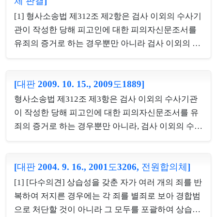
체 판결]
할 것을 구성요건으로 삼고 있어 집시법 제10조 본문
[1] 형사소송법 제312조 제2항은 검사 이외의 수사기
은 집시법 제23조 제1호와 결합하여 형벌에 관한 법
관이 작성한 당해 피고인에 대한 피의자신문조서를
률조항을 이루게 되므로, 집시법의 위 조항들(이하
유죄의 증거로 하는 경우뿐만 아니라 검사 이외의 수
‘이 사건 법률조항’이라 한다)에 대하여 선고된 헌법
사기관이 작성한 당해 피고인과 공범관계에 있는 다
불합치결정( 헌법재판소 2009. 9. 24. 선고 2008헌가
른 피고인이나 피의자에 대한 피의자신문조서를 당
25 전원재판부 결정, 이하 ‘이 사건 헌법불합치결
[대판 2009. 10. 15., 2009도1889]
해 피고인에 대한 유죄의 증거로 채택할 경우에도 적
정’이라 한다)은 형벌에 관한 법률조항에 대한 위헌
용되는바, 당해 피고인과 공범관계가 있는 다른 피의
결정이다. 그리고 헌법재판소법 제47조 제2항 단서
형사소송법 제312조 제3항은 검사 이외의 수사기관
자에 대한 검사 이외의 수사기관 작성의 피의자신문
는 형벌에 관한...
이 작성한 당해 피고인에 대한 피의자신문조서를 유
조서는 그 피의자의 법정진술에 의하여 그 성립의 진
죄의 증거로 하는 경우뿐만 아니라, 검사 이외의 수사
정이 인정되더라도 당해 피고인이 공판기일에서 그
기관이 작성한 당해 피고인과 공범관계에 있는 다른
조서의 내용을 부인하면 증거능력이 부정되므로 그
피고인이나 피의자에 대한 피의자신문조서를 당해
당연한 결과로 그 피의자신문조서에 대하여는 사망
[대판 2004. 9. 16., 2001도3206, 전원합의체]
피고인에 대한 유죄의 증거로 채택할 경우에도 적용
등 사유로 인하여 법정에서 진술할 수 없는 때에 예외
된다. 따라서 당해 피고인과 공범관계에 있는 공동피
[1] [다수의견] 상습성을 갖춘 자가 여러 개의 죄를 반
적으로 증거능력을 인정하는 규정인 형사소송법 제
고인에 대해 검사 이외의 수사기관이 작성한 피의자
복하여 저지른 경우에는 각 죄를 별죄로 보아 경합범
314조가 적용되지 ...
신문조서는 그 공동피고인의 법정진술에 의하여 성
으로 처단할 것이 아니라 그 모두를 포괄하여 상습범