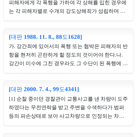
정하여 분담하는 것만을 뜻하는 것이 아니라 시간적
피해자에게 각 폭행을 가하여 각 상해를 입힌 경우에
으로나 장소적으로 서로 협동관계에 있다고 볼 수 있
는 각 피해자별로 수개의 강도상해죄가 성립하며 이
으면 충분하다.다. 형법 제334조 제1항 소정의 야간
들은 실체적 경합범의 관계에 있다나. 법원이 동일한
주거침입강도죄는 주거침입과 강도의 결합범으로서
범죄사실을 가지고 포괄일죄로 보지 아니하고 실체
시간적으로 주거침입행위가 선행되므로 주거침입을
[대판 1988. 11. 8., 88도1628]
적 경합관계에 있는 수죄로 인정하였다고 하더라도
한 때에 본죄의 실행에 착수한 것으로 볼 것인바, 같
이는 다만 죄수에 관한 법률적 평가를 달리한 것에 불
가. 강간죄에 있어서의 폭행 또는 협박은 피해자의 반
은 조 제2항 소정의 흉기휴대 합동강도죄에 있어서도
과할 뿐이지 소추대상인 공소사실과 다른사실을 인
항을 현저히 곤란하게 할 정도의 것이어야 한다.나.
그 강도행위가 야...
정한 것도 아니고 또 피고인의 방어권행사에 실질적
강간이 미수에 그친 경우라도 그 수단이 된 폭행에 의
으로 불이익을 초래할 우려도 없으므로 불고불리의
하여 피해자가 상해를 입었으면 강간치상죄가 성립
원칙에 위반되는 것이 아니다
하는 것이며, 미수에 그친 것이 피고인이 자의로 실행
[대판 2000. 7. 4., 99도4341]
에 착수한 행위를 중지한 경우이든 실행에 착수하여
행위를 종료하지 못한 경우이든 가리지 않는다.다. 형
[1] 순찰 중이던 경찰관이 교통사고를 낸 차량이 도주
사소송법 제318조에 규정된 증거동의의 의사표시는
하였다는 무전연락을 받고 주변을 수색하다가 범퍼
증거조사가 완료되기 전까지 취소 또는 철회할 수 있
등의 파손상태로 보아 사고차량으로 인정되는 차량
으나 일단 증거조사가 완료된 뒤에는 취소 또는 철회
에서 내리는 사람을 발견한 경우, 형사소송법 제211
가 인정되지 아니하므로 취소 또는 철회 이전에 이미
조 제2항 제2호 소정의 '장물이나 범죄에 사용되었다