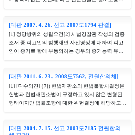
경우, 당해 법령을 적용하여 공소가 제기된 피고사건
제316조 제2항의 규정에 따라 원진술자가 사망, 질
에 대하여 같은 법 제325조에 따라 무죄를 선고하여
병, 외국거주 기타 사유로 인하여 진술할 수 없고 그
야 한다. 나아가 형벌에 관한 법령이 재심판결 당시
[대판 2007. 4. 26. 선고 2007도1794 판결]
진술이 특히 신빙할 수 있는 상태하에서 행하여진 때
폐지되었다 하더라도 그 ‘폐지’가 당초부터 헌법에
에 한하여 예외적으로 증거능력이 있다고 할 것이고,
[1] 정당방위의 성립요건[2] 사법경찰관 작성의 검증
위배되어 효력이 없는 법령에 대한 것이었다면 같은
전문진술이 기재된 조서는 형사소송법 제312조 또는
조서 중 피고인의 범행재연 사진영상에 대하여 피고
법 제325조 ...
제314조의 규정에 의하여 각 그 증거능력이 인정될
인이 증거로 함에 부동의하는 경우의 증거능력 유무
수 있는 경우에 해당하여야 함을 물론 나아가 형사소
(소극)
송법 제316조 제2항의 규정에 따른 위와 같은 요건을
갖추어야 예외적으로 증거능력이 있다고 할 것인바,
[대판 2011. 6. 23., 2008도7562, 전원합의체]
여기서 '그 진술이 특히 신빙할 수 있는 상태하에서
[1] [다수의견] (가) 헌법재판소의 헌법불합치결정은
행하여진 때'라 함은 그 진술을 하였다는 것에 허위개
헌법과 헌법재판소법이 규정하고 있지 않은 변형된
입의 여지가 ...
형태이지만 법률조항에 대한 위헌결정에 해당하고,
집회 및 시위에 관한 법률(2007. 5. 11. 법률 제8424호
로 전부 개정된 것, 이하 ‘집시법’이라 한다) 제23조
[대판 2004. 7. 15. 선고 2003도7185 전원합의
제1호는 집회 주최자가 집시법 제10조 본문을 위반