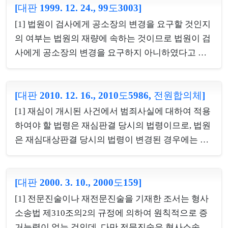
취득한 증거능력은 상실되지 않는다. 라. 변호인은 피
[대판 1999. 12. 24., 99도3003]
고 인정함에 충분한 흉기 기타의 물건을 소지하고 있
고인의 명시한 의사에 반하지 아니하는 한 피고인을
는 때'에 해당하므로 준현행범으로서 영장 없이 체포
[1] 법원이 검사에게 공소장의 변경을 요구할 것인지
대리하여 증거로 함에 동의할 수 있으므로 피고인이
할 수 있다고 한 사례. [2] 헌법 제12조 제5항 전문은
의 여부는 법원의 재량에 속하는 것이므로 법원이 검
증거로 ...
'누구든지 체포 또는 구속의 이유와 변호인의 조력을
사에게 공소장의 변경을 요구하지 아니하였다고 하
받을 권리가 있음을 고지받지 아니하고는 체포 또는
여 위법하다고 볼 수 없다. [2] 상상적 경합범의 관계
구속을 당하지 아니한다.'는 원칙을 천명하고 있고,
에 있는 공소사실의 일부에 대하여 무죄를 선고하여
형사소송법 제72조는 '피고인에 대하여 범죄사실의
[대판 2010. 12. 16., 2010도5986, 전원합의체]
야 할 것으로 판단되는 경우에는 이를 판결주문에 따
요지, 구속의 이유와 변호인을 선임할 수 있음을 말하
로 표시할 필요가 없으나, 판결주문에 표시하였다 하
[1] 재심이 개시된 사건에서 범죄사실에 대하여 적용
고 변명할 기회를 준 후가 아니면 구속할 수 없다.'고
더라도 판결에 영향을 미친 위법사유가 되는 것은 아
하여야 할 법령은 재심판결 당시의 법령이므로, 법원
규정하는 ...
니다. [3] 형법 제1조 제2항 및 제8조에 의하면 범죄
은 재심대상판결 당시의 법령이 변경된 경우에는 그
후 법률의 변경에 의하여 형이 구법보다 경한 때에는
범죄사실에 대하여 재심판결 당시의 법령을 적용하
신법에 의한다고 규정하고 있으나 신법에 경과규정
여야 하고, 폐지된 경우에는 형사소송법 제326조 제4
을 두어 이러한 신법의 적용을 배제하는 것도 허용된
[대판 2000. 3. 10., 2000도159]
호를 적용하여 그 범죄사실에 대하여 면소를 선고하
다. [4] 헌법재판소의 위헌결정으로 인하여 형벌에 관
는 것이 원칙이다. 그러나 법원은, 형벌에 관한 법령
[1] 전문진술이나 재전문진술을 기재한 조서는 형사
한 법률 또는 법률조항이 소급하여 그 효력을 상실한
이 헌법재판소의 위헌결정으로 인하여 소급하여 그
소송법 제310조의2의 규정에 의하여 원칙적으로 증
경우에는 당...
효력을 상실하였거나 법원에서 위헌·무효로 선언된
거능력이 없는 것인데, 다만 전문진술은 형사소송법