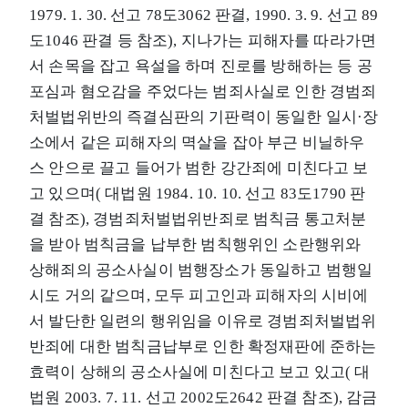
1979. 1. 30. 선고 78도3062 판결, 1990. 3. 9. 선고 89
도1046 판결 등 참조), 지나가는 피해자를 따라가면
서 손목을 잡고 욕설을 하며 진로를 방해하는 등 공
포심과 혐오감을 주었다는 범죄사실로 인한 경범죄
처벌법위반의 즉결심판의 기판력이 동일한 일시·장
소에서 같은 피해자의 멱살을 잡아 부근 비닐하우
스 안으로 끌고 들어가 범한 강간죄에 미친다고 보
고 있으며( 대법원 1984. 10. 10. 선고 83도1790 판
결 참조), 경범죄처벌법위반죄로 범칙금 통고처분
을 받아 범칙금을 납부한 범칙행위인 소란행위와
상해죄의 공소사실이 범행장소가 동일하고 범행일
시도 거의 같으며, 모두 피고인과 피해자의 시비에
서 발단한 일련의 행위임을 이유로 경범죄처벌법위
반죄에 대한 범칙금납부로 인한 확정재판에 준하는
효력이 상해의 공소사실에 미친다고 보고 있고( 대
법원 2003. 7. 11. 선고 2002도2642 판결 참조), 감금