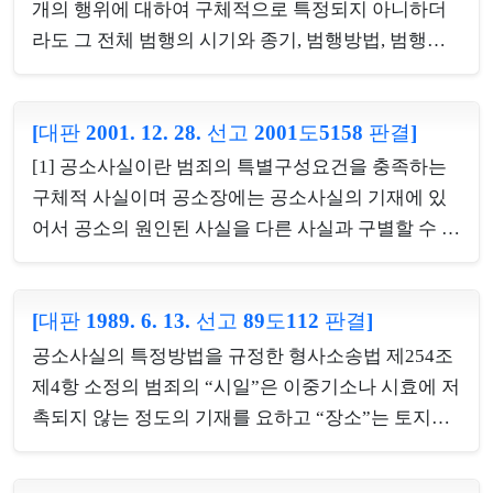
정하여 분담하는 것만을 뜻하는 것이 아니라 시간적
개의 행위에 대하여 구체적으로 특정되지 아니하더
으로나 장소적으로 서로 협동관계에 있다고 볼 수 있
라도 그 전체 범행의 시기와 종기, 범행방법, 범행횟
으면 충분하다.다. 형법 제334조 제1항 소정의 야간
수 또는 피해액의 합계 및 피해자나 상대방을 명시하
주거침입강도죄는 주거침입과 강도의 결합범으로서
면 이로써 그 범죄사실은 특정된다. 나. 변경된 공소
시간적으로 주거침입행위가 선행되므로 주거침입을
[대판 2001. 12. 28. 선고 2001도5158 판결]
사실이 당초의 공소사실과 기본적 사실관계에서 동
한 때에 본죄의 실행에 착수한 것으로 볼 것인바, 같
일하다고 보는 이상 설사 그것이 새로운 공소의 추가
[1] 공소사실이란 범죄의 특별구성요건을 충족하는
은 조 제2항 소정의 흉기휴대 합동강도죄에 있어서도
적 제기와 다를 바 없다고 하더라도, 현행법상 형사항
구체적 사실이며 공소장에는 공소사실의 기재에 있
그 강도행위가 야...
소심의 구조가 오로지 사후심으로서의 성격만을 가
어서 공소의 원인된 사실을 다른 사실과 구별할 수 있
지고 있는 것은 아니어서 공소장의 변경은 항소심에
을 정도로 특정하도록 형사소송법이 요구하고 있으
서도 할 수 있는 것이므로 이를 허가한 항소심 법원의
므로, 방조범의 공소사실을 기재함에 있어서는 그 전
조처에 피고인의 제1심판결을 받을 기회를 박탈하여
[대판 1989. 6. 13. 선고 89도112 판결]
제가 되는 정범의 범죄구성을 충족하는 구체적 사실
헌법 제27조 제1항의 법률에 의한 재판을 받을 권리
을 기재하여야 한다.[2] 매도, 매수와 같이 2인 이상의
공소사실의 특정방법을 규정한 형사소송법 제254조
를 침해한 위법이 있다고 할수 없다. 다. 배임죄에 있
서로 대향된 행위의 존재를 필요로 하는 관계에 있어
제4항 소정의 범죄의 “시일”은 이중기소나 시효에 저
어서 손해란 ...
서는 공범이나 방조범에 관한 형법총칙 규정의 적용
촉되지 않는 정도의 기재를 요하고 “장소”는 토지관
이 있을 수 없고, 따라서 매도인에게 따로 처벌규정이
할을 가름할 수 있는 정도의 기재를 필요로 하며 “방
없는 이상 매도인의 매도행위는 그와 대향적 행위의
법”은 범죄의 구성요건을 밝히는 정도의 기재를 요하