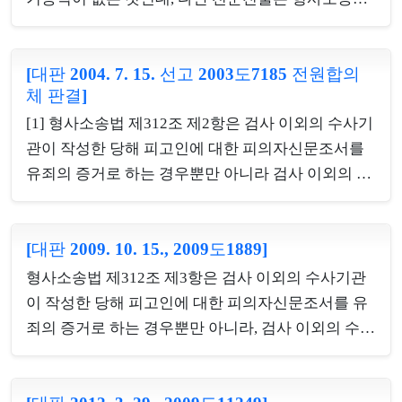
보건복지부 고시인 ‘요양급여의 적용기준 및 방법에
제316조 제2항의 규정에 따라 원진술자가 사망, 질
관한 세부사항’ 등의 제반 규정에 따라 환자가 6시간
병, 외국거주 기타 사유로 인하여 진술할 수 없고 그
이상 입원실에 체류하면서 의료진의 관찰 및 관리 아
[대판 2004. 7. 15. 선고 2003도7185 전원합의
진술이 특히 신빙할 수 있는 상태하에서 행하여진 때
체 판결]
래 치료를 받는 것을 의미하나, 입원실 체류시간만을
에 한하여 예외적으로 증거능력이 있다고 할 것이고,
기준으로 입원 여부를 판단할 수는 없고, 환자의 증
[1] 형사소송법 제312조 제2항은 검사 이외의 수사기
전문진술이 기재된 조서는 형사소송법 제312조 또는
상, 진...
관이 작성한 당해 피고인에 대한 피의자신문조서를
제314조의 규정에 의하여 각 그 증거능력이 인정될
유죄의 증거로 하는 경우뿐만 아니라 검사 이외의 수
수 있는 경우에 해당하여야 함을 물론 나아가 형사소
사기관이 작성한 당해 피고인과 공범관계에 있는 다
송법 제316조 제2항의 규정에 따른 위와 같은 요건을
른 피고인이나 피의자에 대한 피의자신문조서를 당
갖추어야 예외적으로 증거능력이 있다고 할 것인바,
[대판 2009. 10. 15., 2009도1889]
해 피고인에 대한 유죄의 증거로 채택할 경우에도 적
여기서 '그 진술이 특히 신빙할 수 있는 상태하에서
용되는바, 당해 피고인과 공범관계가 있는 다른 피의
행하여진 때'라 함은 그 진술을 하였다는 것에 허위개
형사소송법 제312조 제3항은 검사 이외의 수사기관
자에 대한 검사 이외의 수사기관 작성의 피의자신문
입의 여지가 ...
이 작성한 당해 피고인에 대한 피의자신문조서를 유
조서는 그 피의자의 법정진술에 의하여 그 성립의 진
죄의 증거로 하는 경우뿐만 아니라, 검사 이외의 수사
정이 인정되더라도 당해 피고인이 공판기일에서 그
기관이 작성한 당해 피고인과 공범관계에 있는 다른
조서의 내용을 부인하면 증거능력이 부정되므로 그
피고인이나 피의자에 대한 피의자신문조서를 당해
당연한 결과로 그 피의자신문조서에 대하여는 사망