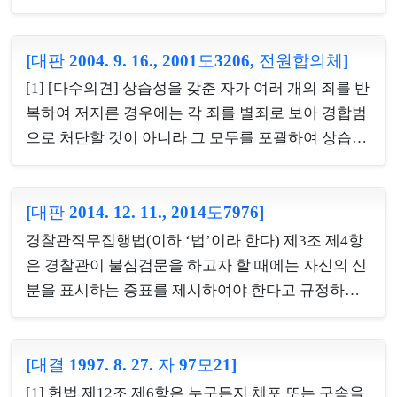
하 ‘통신기관 등’이라 한다)에 대한 집행위탁이나 협
사유가 없음에도 불구하고 재판의 심리에 관한 공개
조요청 및 대장 비치의무 등을 규정하고 있는 것은 우
를 금지하기로 결정하였다면 그러한 공개금지결정은
편물의 검열 또는 전기통신의 감청(이하 ‘통신제한조
[대판 2004. 9. 16., 2001도3206, 전원합의체]
피고인의 공개재판을 받을 권리를 침해한 것으로서
치’라 한다)의 경우 해당 우편이나 전기통신의 역무
그 절차에 의하여 이루어진 증인의 증언은 증거능력
[1] [다수의견] 상습성을 갖춘 자가 여러 개의 죄를 반
를 담당하는 통신기관 등의 협조가 없이는 사실상 집
이 없고, 변호인의 반대신문권이 보장되었더라도 달
복하여 저지른 경우에는 각 죄를 별죄로 보아 경합범
행이 불가능하...
리 볼 수 없으며, 이러한 법리는 공개금지결정의 선고
으로 처단할 것이 아니라 그 모두를 포괄하여 상습범
가 없는 등으로 공개금지결정의 사유를 알 수 없는 경
이라고 하는 하나의 죄로 처단하는 것이 상습범의 본
우에도 마찬가지이다.[2] 압수물인 컴퓨터용 디스크
질 또는 상습범 가중처벌규정의 입법취지에 부합한
그 밖에 이와 비슷한 정보저장매체(이하 ‘정보저장매
[대판 2014. 12. 11., 2014도7976]
다. [별개의견] 원래 '상습성'이란 '행위자의 속성'이라
체’라고만 한다)에 입력하여 기억된 문자정보 또는
는 점에는 학설·판례상 이론이 없고 다수의견도 이를
경찰관직무집행법(이하 ‘법’이라 한다) 제3조 제4항
그 출력물(이하 ‘출력 문건’이라 한다)을 증거로 사용
받아들이고 있는바, 이는 곧 단 한번 저질러진 범행이
은 경찰관이 불심검문을 하고자 할 때에는 자신의 신
하기 위해서는 ...
라도 그것이 상습성의 발현에 의한 것이라면 상습범
분을 표시하는 증표를 제시하여야 한다고 규정하고,
이 된다는 것이어서 상습범이 성립하기 위하여는 반
경찰관직무집행법 시행령 제5조는 위 법에서 규정한
드시 수개의 범행이 반복될 것을 그 구성요건요소로
신분을 표시하는 증표는 경찰관의 공무원증이라고
하거나 예정하고 있는 것은 아니므로 상습성이 발현
[대결 1997. 8. 27. 자 97모21]
규정하고 있는데, 불심검문을 하게 된 경위, 불심검문
된 수개의 범행이 있는 경우에 각개의 범행 상호간에
당시의 현장상황과 검문을 하는 경찰관들의 복장, 피
[1] 헌법 제12조 제6항은 누구든지 체포 또는 구속을