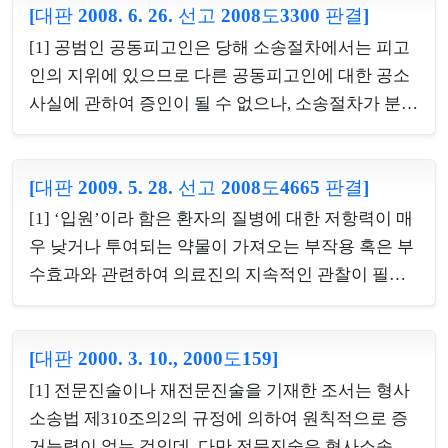
존재를 필요로 하는 상대방의 매수범행에 대하여 공
[대판 2008. 6. 26. 선고 2008도3300 판결]
고 이와 같은 공소범죄사실의 세가지 특정요소를 갖
범이나 방조범관계가 성립되지 아니한다.[3] 약사법
출 것을 요구하는 법의 취지는 결국 피고인의 방어의
[1] 공범인 공동피고인은 당해 소송절차에서는 피고
위반죄의 방조범에 대한 공소사실 중 정범의 범죄사
범위를 한정시켜 방어권행사를 쉽게 해주려는데 있
인의 지위에 있으므로 다른 공동피고인에 대한 공소
실이 전혀 특정...
으므로 공소사실은 위 세가지의 특정요소를 종합하
사실에 관하여 증인이 될 수 없으나, 소송절차가 분리
여 범죄구성요건에 해당하는 구체적 사실을 다른 사
되어 피고인의 지위에서 벗어나게 되면 다른 공동피
실과 판별할 수 있는 정도로 기재하여야 한다
고인에 대한 공소사실에 관하여 증인이 될 수 있다.
[대판 2009. 5. 28. 선고 2008도4665 판결]
[2] 게임장의 종업원이 그 운영자와 함께 게임산업진
흥에 관한 법률 위반죄의 공범으로 기소되어 공동피
[1] ‘입원’이라 함은 환자의 질병에 대한 저항력이 매
고인으로 재판을 받던 중, 운영자에 대한 공소사실에
우 낮거나 투여되는 약물이 가져오는 부작용 혹은 부
관한 증인으로 증언한 내용과 관련하여 위증죄로 기
수효과와 관련하여 의료진의 지속적인 관찰이 필요
소된 사안에서, 소송절차가 분리되지 않은 이상 위 종
한 경우, 영양상태 및 섭취음식물에 대한 관리가 필요
업원은 증인적격이 없어 위증죄가 성립하지 않는다
한 경우, 약물투여·처치 등이 계속적으로 이루어질
고 한 사례.
[대판 2000. 3. 10., 2000도159]
필요가 있어 환자의 통원이 오히려 치료에 불편함을
끼치는 경우 또는 환자의 상태가 통원을 감당할 수 없
[1] 전문진술이나 재전문진술을 기재한 조서는 형사
는 상태에 있는 경우나 감염의 위험이 있는 경우 등에
소송법 제310조의2의 규정에 의하여 원칙적으로 증
환자가 병원 내에 체류하면서 치료를 받는 것으로서,
거능력이 없는 것인데, 다만 전문진술은 형사소송법