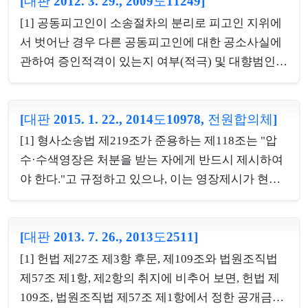
[대판 2012. 3. 29., 2009도11249]
피고인에 대한 유죄의 증거로 채택할 경우에도 적용
등 사유로 인하여 법정에서 진술할 수 없는 때에 예외
된다. 따라서 당해 피고인과 공범관계에 있는 공동피
[1] 공동피고인이 소송절차의 분리로 피고인 지위에
적으로 증거능력을 인정하는 규정인 형사소송법 제
고인에 대해 검사 이외의 수사기관이 작성한 피의자
서 벗어난 경우 다른 공동피고인에 대한 공소사실에
314조가 적용되지 ...
신문조서는 그 공동피고인의 법정진술에 의하여 성
관하여 증인적격이 있는지 여부(적극) 및 대향범인
립의 진정이 인정되더라도 당해 피고인이 공판기일
공동피고인의 경우에도 동일한 법리가 적용되는지
에서 그 조서의 내용을 부인하면 증거능력이 부정된
여부(적극)[2] 증언거부사유가 있음에도 증언거부권
다. 그리고 이러한 경우 그 공동피고인이 법정에서 경
[대판 2015. 1. 22., 2014도10978, 전원합의체]
을 고지받지 못하여 증언거부권을 행사하는 데 사실
찰수사 도중 피의자신문조서에 기재된 것과 같은 내
상 장애가 초래되었다고 볼 수 있는 경우, 위증죄의
[1] 형사소송법 제219조가 준용하는 제118조는 "압
용으로 진술하였다는 취지로 증언하였다고 하더라
성립 여부(소극)[3] 피고인들이 증·수뢰사건으로 기
수·수색영장은 처분을 받는 자에게 반드시 제시하여
도, 이러한 증언은 원진술...
소되어 공동피고인으로 함께 재판을 받으면서 서로
야 한다."고 규정하고 있으나, 이는 영장제시가 현실
뇌물을 주고받은 사실이 없다고 다투던 중 증·수뢰의
적으로 가능한 상황을 전제로 한 규정으로 보아야 하
상대방인 공동피고인에 대한 사건이 변론분리되어
고, 피처분자가 현장에 없거나 현장에서 그를 발견할
뇌물공여 또는 뇌물수수의 증인으로 채택되었는데,
[대판 2013. 7. 26., 2013도2511]
수 없는 경우 등 영장제시가 현실적으로 불가능한 경
증언거부권을 고지받지 못한 상태에서 자신들의 종
우에는 영장을 제시하지 아니한 채 압수·수색을 하더
[1] 헌법 제27조 제3항 후문, 제109조와 법원조직법
전 주장을 되풀이함에 따라 거짓 진술에 이르게 된 사
라도 위법하다고 볼 수 없다.[2] 통신비밀보호법 제9
제57조 제1항, 제2항의 취지에 비추어 보면, 헌법 제
안에서, 피고인들을 위...
조 제1항 후문 등에서 체신관서 기타 관련기관 등(이
109조, 법원조직법 제57조 제1항에서 정한 공개금지