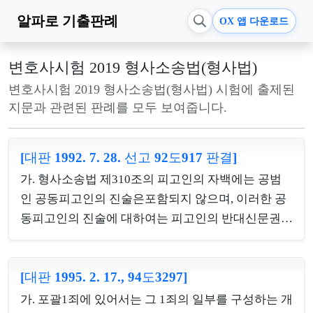
알파로
기출판례
OX 앱 다운로드
변호사시험 2019 형사소송법(형사법)
변호사시험 2019 형사소송법(형사법) 시험에 출제된
지문과 관련된 판례를 모두 보여줍니다.
[대판 1992. 7. 28. 선고 92도917 판결]
가. 형사소송법 제310조의 피고인의 자백에는 공범
인 공동피고인의 진술은포함되지 않으며, 이러한 공
동피고인의 진술에 대하여는 피고인의 반대신문권이
보장되어 있어 독립한 증거능력이 있다. 나. 합동범은
주관적 요건으로서 공모 외에 객관적 요건으로서 현
[대판 1995. 2. 17., 94도3297]
장에서의 실행행위의 분담을 요하나 이 실행행위의
분담은 반드시 동시에 동일장소에서 실행행위를 특
가. 포괄1죄에 있어서는 그 1죄의 일부를 구성하는 개