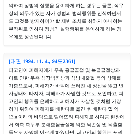
의하여 정범의 실행을 용이하게 하는 경우는 물론, 직무
상의 의무가 있는 자가 정범의 범죄행위를 인식하면서
도 그것을 방지하여야 할 제반 조치를 취하지 아니하는
부작위로 인하여 정범의 실행행위를 용이하게 하는 경
우에도 성립된다. [4] ...
[대판 1994. 11. 4., 94도2361]
피고인이 피해자에게 우측 흉골골절 및 늑골골절상과
이로 인한 우측 심장벽좌상과 심낭내출혈 등의 상해를
가함으로써, 피해자가 바닥에 쓰러진 채 정신을 잃고 빈
사상태에 빠지자, 피해자가 사망한 것으로 오인하고, 피
고인의 행위를 은폐하고 피해자가 자살한 것처럼 가장
하기 위하여 피해자를 베란다로 옮긴 후 베란다 밑 약
13m 아래의 바닥으로 떨어뜨려 피해자로 하여금 현장에
서 좌측 측두부 분쇄함몰골절에 의한 뇌손상 및 뇌출혈
등으로 사망에 이르게 하였다면, 피고인의 행위는 포괄