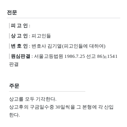
전문
피 고 인
:
상 고 인
: 피고인들
변 호 인
: 변호사 김기열(피고인들에 대하여)
원심판결
: 서울고등법원 1986.7.25 선고 86노1541
판결
주문
상고를 모두 기각한다.
상고후의 구금일수중 30일씩을 그 본형에 각 산입
한다.