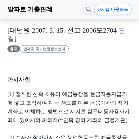
알파로
기출판례
OX 앱 다운로드
[대법원 2007. 3. 15. 선고 2006도2704 판
결]
출처
법제처 국가법령정보센터
판시사항
[1] 절취한 친족 소유의 예금통장을 현금자동지급기
에 넣고 조작하여 예금 잔고를 다른 금융기관의 자기
계좌로 이체하는 방법으로 저지른 컴퓨터등사용사기
죄에 있어서의 피해자(=친족 명의 계좌의 금융기관)
[2] 손자가 할아버지 소유 농업협동조합 예금통장을