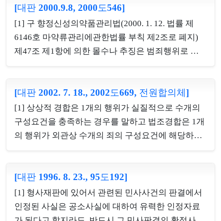
행·협박을 하고 있던 중, 마침 다른 방에서 나오던 여
[대판 2000.9.8, 2000도546]
적 가치가 거래상 의미를 가지고 유통되고 있는 점에
관의 주인도 같은 방에 밀어 넣은 후, 주인으로부터
비추어 볼 때, 장물인 현금을 금융기관에 예금의 형태
[1] 구 향정신성의약품관리법(2000. 1. 12. 법률 제
금품을 강취하고, 1층 안내실에서 종업원 소유의 현
로 보관하였다가 이를 반환받기 위하여 동일한 액수
6146호 마약류관리에관한법률 부칙 제2조로 폐지)
금을 꺼내 갔다...
의 현금을 인출한 경우에 예금계약의 성질상 인출된
제47조 제1항에 의한 몰수나 추징은 범죄행위로 인
현금은 당초의 현금과 물리적인 동일성은 상실되었
한 이득의 박탈을 목적으로 하는 것이 아니라 징벌적
지만 액수에 의하여 표시되는 금전적 가치에는 아무
성질의 처분이므로 그 범행으로 인하여 이득을 취득
런 변동이 없으므로 장물로서의 성질은 그대로 유지
[대판 2002. 7. 18., 2002도669, 전원합의체]
한 바 없다 하더라도 법원은 그 가액의 추징을 명하여
된다고 봄이 상당하고, 자기앞수표도 그 액면금을 즉
야 하지만, 다만 그 추징의 범위에 관하여는 피고인을
[1] 상상적 경합은 1개의 행위가 실질적으로 수개의
시 지급받을 수 있는 등 현금에 대신하는 기능을 가지
기준으로 하여 그가 취급한 범위 내에서 의약품 가액
구성요건을 충족하는 경우를 말하고 법조경합은 1개
고 거래상 ...
전액의 추징을 명하면 되는 것이지 동일한 의약품을
의 행위가 외관상 수개의 죄의 구성요건에 해당하는
취급한 피고인의 일련의 행위가 별죄를 구성한다고
것처럼 보이나 실질적으로 1죄만을 구성하는 경우를
하여 그 행위마다 따로 그 가액을 추징하여야 하는 것
말하며, 실질적으로 1죄인가 또는 수죄인가는 구성요
은 아니다. [2] 히로뽕을 수수하여 그 중 일부를 직접
[대판 1996. 8. 23., 95도192]
건적 평가와 보호법익의 측면에서 고찰하여 판단하
투약한 경우에는 수수한 히로뽕의 가액만을 추징할
여야 한다. [2] 업무상배임행위에 사기행위가 수반된
[1] 형사재판에 있어서 관련된 민사사건의 판결에서
수 있고 직접 투약한 부분에 대한 가액을 별도로 추징
때의 죄수 관계에 관하여 보면, 사기죄는 사람을 기망
인정된 사실은 공소사실에 대하여 유력한 인정자료
할 수 없다...
하여 재물의 교부를 받거나 재산상의 이익을 취득하
가 된다고 할지라도, 반드시 그 민사판결의 확정사실