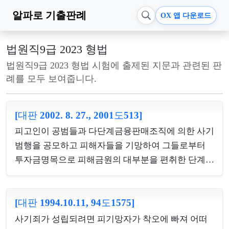
알파로
기출판례
OX 앱 다운로드
법원직9급 2023 형법
법원직9급 2023 형법 시험에 출제된 지문과 관련된 판
례를 모두 보여줍니다.
[대판 2002. 8. 27., 2001도513]
피고인이 공범들과 다단계금융판매조직에 의한 사기
범행을 공모하고 피해자들을 기망하여 그들로부터
투자금명목으로 피해금원의 대부분을 편취한 단계에
서 위 조직의 관리이사직을 사임한 경우, 피고인의 사
임 이후 피해자들이 납입한 나머지 투자금명목의 편
[대판 1994.10.11, 94도1575]
취금원도 같은 기망상태가 계속된 가운데 같은 공범
들에 의하여 같은 방법으로 수수됨으로써 피해자별
사기죄가 성립되려면 피기망자가 착오에 빠져 어떠