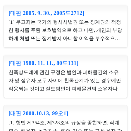
하여 위증을 하면 형법 제152조 제1항의 위증죄가 성
[대판 2005. 9. 30., 2005도2712]
립되므로 자기의 형사사건에 관하여 타인을 교사하
여 위증죄를 범하게 하는 것은 이러한 방어권을 남용
[1] 무고죄는 국가의 형사사법권 또는 징계권의 적정
하는 것이라고 할 것이어서 교사범의 죄책을 부담케
한 행사를 주된 보호법익으로 하고 다만, 개인의 부당
함이 상당하다. [2] 검사가 위증죄로 공소를 제기하면
하게 처벌 또는 징계받지 아니할 이익을 부수적으로
서, 공소사실에 피고인이 어떤 사실에 관하여 허위의
보호하는 죄이므로, 설사 무고에 있어서 피무고자의
진술을 하였다는 허위가 문제되는 당해 사실 이외에
승낙이 있었다고 하더라도 무고죄의 성립에는 영향
그 전제사실을 기재한 경우에 그 전제사실이 피고인
[대판 1980. 11. 11., 80도131]
을 미치지 못한다 할 것이고, 무고죄에 있어서 형사처
의 증언이 허위가 되는 이유에 관하여 설시한 것에 불
분 또는 징계처분을 받게 할 목적은 허위신고를 함에
친족상도례에 관한 규정은 범인과 피해물건의 소유
과한 것이라면, 법원은 심리 결과 피고인의 증언이 허
있어서 다른 사람이 그로 인하여 형사 또는 징계처분
자 및 점유자 모두 사이에 친족관계가 있는 경우에만
위가 문제...
을 받게 될 것이라는 인식이 있으면 족한 것이고 그
적용되는 것이고 절도범인이 피해물건의 소유자나
결과발생을 희망하는 것까지를 요하는 것은 아니므
점유자의 어느 일방과 사이에서만 친족관계가 있는
로, 고소인이 고소장을 수사기관에 제출한 이상 그러
경우에는 그 적용이 없다.
한 인식은 있었다고 보아야 한다.[2] 피무고자의 승낙
[대판 2000.10.13, 99오1]
을 받아 허위사실을 기재한 고소장을 제출하였다면
[1] 형법 제354조, 제328조의 규정을 종합하면, 직계
피무고자에 대한 형사처분이라는 결과발생을 의욕한
혈족, 배우자, 동거친족, 호주, 가족 또는 그 배우자 간