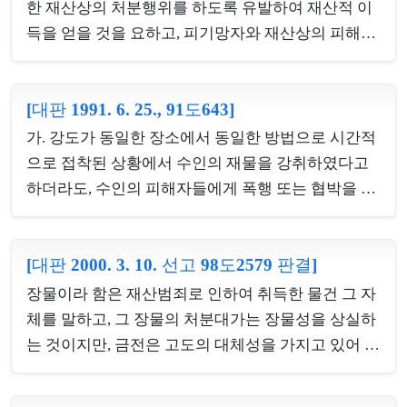
로 포괄일죄의 관계에 있으므로 이에 대하여도 피고
한 재산상의 처분행위를 하도록 유발하여 재산적 이
인은 공범으로서의 책임을 부담한다.
득을 얻을 것을 요하고, 피기망자와 재산상의 피해자
가 같은 사람이 아닌 경우에는 피기망자가 피해자를
위하여 그 재산을 처분할 수 있는 권능을 갖거나 그
[대판 1991. 6. 25., 91도643]
지위에 있어야 하지만, 여기에서 피해자를 위하여 재
산을 처분할 수 있는 권능이나 지위라 함은 반드시 사
가. 강도가 동일한 장소에서 동일한 방법으로 시간적
법상의 위임이나 대리권의 범위와 일치하여야 하는
으로 접착된 상황에서 수인의 재물을 강취하였다고
것은 아니고 피해자의 의사에 기하여 재산을 처분할
하더라도, 수인의 피해자들에게 폭행 또는 협박을 가
수 있는 서류 등이 교부된 경우에는 피기망자의 처분
하여 그들로부터 그들이 각기 점유관리하고 있는 재
행위가 설사 피해자의 진정한 의도와 어긋나는 경우
물을 각각 강취하였다면, 피해자들의 수에 따라 수개
라고 할지라도 위와 같은 권능을 갖거나 그 지위에 있
[대판 2000. 3. 10. 선고 98도2579 판결]
의 강도죄를 구성하는 것이고, 다만 강도범인이 피해
는 것으로 보아야 한다.
자들의 반항을 억압하는 수단인 폭행·협박행위가 사
장물이라 함은 재산범죄로 인하여 취득한 물건 그 자
실상 공통으로 이루어졌기 때문에, 법률상 1개의 행
체를 말하고, 그 장물의 처분대가는 장물성을 상실하
위로 평가되어 상상적경합으로 보아야 될 경우가 있
는 것이지만, 금전은 고도의 대체성을 가지고 있어 다
는 것은 별문제이다.나. 피고인이 여관에서 종업원을
른 종류의 통화와 쉽게 교환할 수 있고, 그 금전 자체
칼로 찔러 상해를 가하고 객실로 끌고 들어가는 등 폭
는 별다른 의미가 없고 금액에 의하여 표시되는 금전