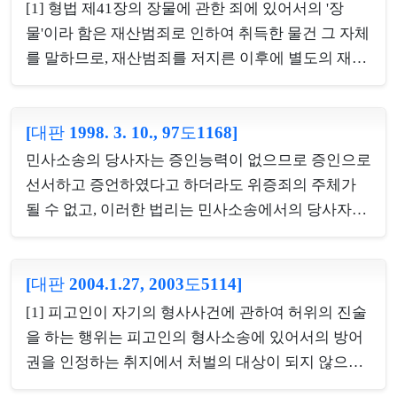
과실로 장물을 보관하고 있다가 처분한 행위는 업무
[1] 형법 제41장의 장물에 관한 죄에 있어서의 '장
상과실장물보관죄의 가벌적 평가에 포함되고 별도로
물'이라 함은 재산범죄로 인하여 취득한 물건 그 자체
횡령죄를 구성하지 않는다고 한 원심의 판단을 수긍
를 말하므로, 재산범죄를 저지른 이후에 별도의 재산
한 사례.
범죄의 구성요건에 해당하는 사후행위가 있었다면
비록 그 행위가 불가벌적 사후행위로서 처벌의 대상
[대판 1998. 3. 10., 97도1168]
이 되지 않는다 할지라도 그 사후행위로 인하여 취득
한 물건은 재산범죄로 인하여 취득한 물건으로서 장
민사소송의 당사자는 증인능력이 없으므로 증인으로
물이 될 수 있다. [2] 컴퓨터등사용사기죄의 범행으로
선서하고 증언하였다고 하더라도 위증죄의 주체가
예금채권을 취득한 다음 자기의 현금카드를 사용하
될 수 없고, 이러한 법리는 민사소송에서의 당사자인
여 현금자동지급기에서 현금을 인출한 경우, 현금카
법인의 대표자의 경우에도 마찬가지로 적용된다.
드 사용권한 있는 자의 정당한 사용에 의한 것으로서
현금자동지급기 관리자의 의사에 반하거나 기망행위
[대판 2004.1.27, 2003도5114]
및 그에 따른 처분행위도 없었으므로, 별도로 절도죄
[1] 피고인이 자기의 형사사건에 관하여 허위의 진술
나 사기죄의 구성요건에 해당하지 않는다 할 것이고,
을 하는 행위는 피고인의 형사소송에 있어서의 방어
그 결과 그 인출...
권을 인정하는 취지에서 처벌의 대상이 되지 않으나,
법률에 의하여 선서한 증인이 타인의 형사사건에 관