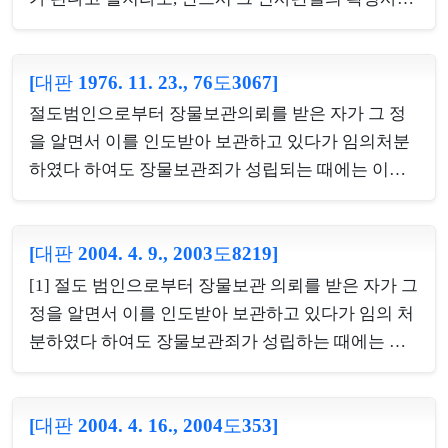
는 것을 구성요건으로 하는 범죄로서 임무위배를 그
에 구속을 받는 것은 아니다. [2] 위증죄는 법률에 의
구성요소로 하지 아니하고 사기죄의 관념에 임무위
하여 선서한 증인이 자기의 기억에 반하는 사실을 진
배 행위가 당연히 포함된다고 할 수도 없으며, 업무상
[대판 1976. 11. 23., 76도3067]
술함으로써 성립하는 것이므로 그 진술이 객관적 사
배임죄는 업무상 타인의 사무를 처리하는 자가 그 업
실과 부합하지 않는다고 하여 그 증언이 곧바로 위증
절도범인으로부터 장물보관의뢰를 받은 자가 그 정
무상의 임무에 위배하는 행위로써 재산상의 이익을
이라고 단정할 수는 없다. [3] 회사 직원이 업무와 관
을 알면서 이를 인도받아 보관하고 있다가 임의처분
취득하거나 제3...
련하여 다른 사람이 작성한 회사의 문서를 복사기를
하였다 하여도 장물보관죄가 성립되는 때에는 이미
이용하여 복사를 한 후 원본은 제자리에 갖다 놓고 그
그 소유자의 소유물추구권을 침해하였으므로 그 후
사본만 가져간 경우, 그 회사 소유의 문서의 사본을
의 횡령행위는 불가벌적 사후행위에 불과하여 별도
절취한 것으로 볼 수는 없다.
[대판 2004. 4. 9., 2003도8219]
로 횡령죄가 성립하지 않는다.
[1] 절도 범인으로부터 장물보관 의뢰를 받은 자가 그
정을 알면서 이를 인도받아 보관하고 있다가 임의 처
분하였다 하여도 장물보관죄가 성립하는 때에는 이
미 그 소유자의 소유물 추구권을 침해하였으므로 그
후의 횡령행위는 불가벌적 사후행위에 불과하여 별
[대판 2004. 4. 16., 2004도353]
도로 횡령죄가 성립하지 않는다. [2] 피고인이 업무상