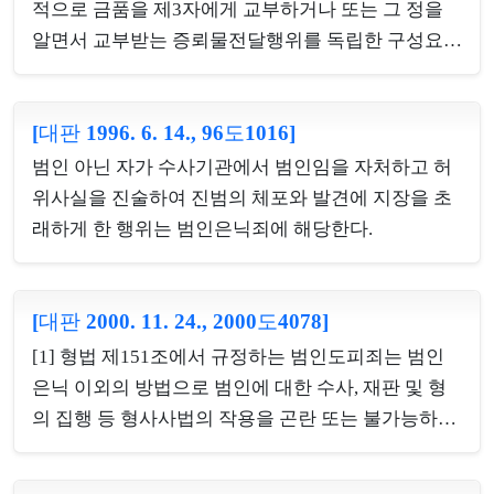
이 있는 때에는 상해치사죄의 교사범으로서의 죄책
적으로 금품을 제3자에게 교부하거나 또는 그 정을
을 지울 수 있다.
알면서 교부받는 증뢰물전달행위를 독립한 구성요건
으로 하여 이를 같은 조 제1항의 뇌물공여죄와 같은
형으로 처벌하는 규정으로서, 제3자의 증뢰물전달죄
[대판 1996. 6. 14., 96도1016]
는 제3자가 증뢰자로부터 교부받은 금품을 수뢰할 사
람에게 전달하였는지의 여부에 관계없이 제3자가 그
범인 아닌 자가 수사기관에서 범인임을 자처하고 허
정을 알면서 금품을 교부받음으로써 성립하는 것이
위사실을 진술하여 진범의 체포와 발견에 지장을 초
고, 본죄의 주체는 비공무원을 예정한 것이나 공무원
래하게 한 행위는 범인은닉죄에 해당한다.
일지라도 직무와 관계되지 않는 범위 내에서는 본죄
의 주체에 해당될 수 있다 할 것이므로, 피고인이 자
신의 공무원으로서의 직무와는 무관하게 군의관 등
[대판 2000. 11. 24., 2000도4078]
의 직무에 관하여 뇌물에 공할 목적의 금품이라는 정
[1] 형법 제151조에서 규정하는 범인도피죄는 범인
을 알고 이를 전달해준다는 명목으로 취득한 경우라
은닉 이외의 방법으로 범인에 대한 수사, 재판 및 형
면 제3자뇌물취득죄...
의 집행 등 형사사법의 작용을 곤란 또는 불가능하게
하는 행위를 말하는 것으로서, 그 방법에는 어떠한 제
한이 없고, 또한 위 죄는 위험범으로서 현실적으로 형