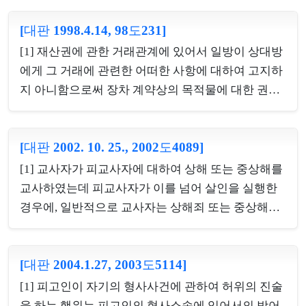
를 의미하고, 반드시 자기 스스로 영득하여야만 하는
[대판 1998.4.14, 98도231]
것은 아니다. [2] 종범은 정범의 실행행위 중에 이를
방조하는 경우뿐만 아니라, 실행 착수 전에 장래의 실
[1] 재산권에 관한 거래관계에 있어서 일방이 상대방
행행위를 예상하고 이를 용이하게 하는 행위를 하여
에게 그 거래에 관련한 어떠한 사항에 대하여 고지하
방조한 경우에도 정범이 실행행위를 한 경우에 성립
지 아니함으로써 장차 계약상의 목적물에 대한 권리
한다. [3] 형법상 방조는 작위에 의하여 정범의 실행
를 확보하지 못할 위험이 생길 수 있음을 알면서도 이
을 용이하게 하는 경우는 물론, 직무상의 의무가 있는
를 상대방에게 고지하지 아니하고 거래관계를 맺어
자가 정범의 범죄행위를 인식하면서도 그것을 방지
[대판 2002. 10. 25., 2002도4089]
상대방으로부터 재물의 교부를 받거나 재산상의 이
하여야 할 제반 조치를 취하지 아니하는 부작위로 인
익을 받고, 상대방은 그와 같은 사정에 관한 고지를
[1] 교사자가 피교사자에 대하여 상해 또는 중상해를
하여 정범의 실행행위를 용이하게 하는 경우에도 성
받았더라면 당해 거래관계를 맺지 아니하였을 것임
교사하였는데 피교사자가 이를 넘어 살인을 실행한
립된다. [4] ...
이 경험칙상 명백한 경우에는 그 재물의 수취인은 신
경우에, 일반적으로 교사자는 상해죄 또는 중상해죄
의성실의 원칙상 상대방에게 그와 같은 사정에 대한
의 죄책을 지게 되는 것이지만 이 경우에 교사자에게
고지의무가 있다 할 것이고, 재물의 수취인이 이를 고
피해자의 사망이라는 결과에 대하여 과실 내지 예견
지하지 아니한 것은 고지할 사실을 묵비함으로써 상
[대판 2004.1.27, 2003도5114]
가능성이 있는 때에는 상해치사죄의 죄책을 지울 수
대방을 기망한 것이 되어 사기죄를 구성한다. [2] 중
있다. [2] 살인죄의 범의는 자기의 행위로 인하여 피
[1] 피고인이 자기의 형사사건에 관하여 허위의 진술
고 자동차 매매에 있어서 매도인의 할부금융회사 또
해자가 사망할 수도 있다는 사실을 인식, 예견하는 것
을 하는 행위는 피고인의 형사소송에 있어서의 방어