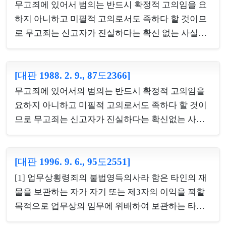
한 물건은 재산범죄로 인하여 취득한 물건으로서 장
무고죄에 있어서 범의는 반드시 확정적 고의임을 요
물이 될 수 있다. [2] 컴퓨터등사용사기죄의 범행으로
하지 아니하고 미필적 고의로서도 족하다 할 것이므
예금채권을 취득한 다음 자기의 현금카드를 사용하
로 무고죄는 신고자가 진실하다는 확신 없는 사실을
여 현금자동지급기에서 현금을 인출한 경우, 현금카
신고함으로써 성립하고 그 신고사실이 허위라는 것
드 사용권한 있는 자의 정당한 사용에 의한 것으로서
을 확신함을 필요로 하지 않는다.
현금자동지급기 관리자의 의사에 반하거나 기망행위
[대판 1988. 2. 9., 87도2366]
및 그에 따른 처분행위도 없었으므로, 별도로 절도죄
무고죄에 있어서의 범의는 반드시 확정적 고의임을
나 사기죄의 구성요건에 해당하지 않는다 할 것이고,
요하지 아니하고 미필적 고의로서도 족하다 할 것이
그 결과 그 인출...
므로 무고죄는 신고자가 진실하다는 확신없는 사실
을 신고함으로써 성립하고 그 신고사실이 허위라는
것을 확신함을 필요로 하지 않는다.
[대판 1996. 9. 6., 95도2551]
[1] 업무상횡령죄의 불법영득의사라 함은 타인의 재
물을 보관하는 자가 자기 또는 제3자의 이익을 꾀할
목적으로 업무상의 임무에 위배하여 보관하는 타인
의 재물을 자기의 소유인 경우와 같이 처분하는 의사