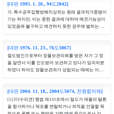
[대판 1995. 1. 20., 94도2842]
사사법의 작용을 방해하는 결과가 초래될 것이 요구
되지 아니할 뿐만 아니라, 같은 조 소정의 '벌금 이상
가. 특수공무집행방해치상죄는 원래 결과적가중범이
의 형에 해당하는 죄를 범한 자'라 함은 범죄의 혐의
기는 하지만, 이는 중한 결과에 대하여 예견가능성이
를 받아 수사 대상이 되어 있는 자도 포함하고, 벌금
있었음에 불구하고 예견하지 못한 경우에 벌하는 진
이상의 형에 해당하는 자에 대한 인식은 실제로 벌금
정결과적가중범이 아니라 그 결과에 대한 예견가능
이상의 형에 해당하는 범죄를 범한 자라는 것을 인식
성이 있었음에도 불구하고 예견하지 못한 경우뿐만
함으로써 족하고 그 법정형이 벌금 이상이라는 것까
[대판 1976. 11. 23., 76도3067]
아니라 고의가 있는 경우까지도 포함하는 부진정결
지 알 필요는 없으며, 범인이 아닌 자가 수사기관에
과적가중범이다. 나. 고의로 중한 결과를 발생케 한
절도범인으로부터 장물보관의뢰를 받은 자가 그 정
범인임을 자처하고 허위사실을 진술하여 진범의 체
경우에 무겁게 벌하는 구성요건이 따로 마련되어 있
을 알면서 이를 인도받아 보관하고 있다가 임의처분
포와 발견에...
는 경우에는 당연히 무겁게 벌하는 구성요건에서 정
하였다 하여도 장물보관죄가 성립되는 때에는 이미
하는 형으로 처벌하여야 할 것이고, 결과적가중범의
그 소유자의 소유물추구권을 침해하였으므로 그 후
형이 더 무거운 경우에는 결과적가중범에 정한 형으
의 횡령행위는 불가벌적 사후행위에 불과하여 별도
로 처벌할 수 있도록 하여야 할 것이므로, 기본범죄를
[대판 2004. 11. 18., 2004도5074, 전원합의체]
로 횡령죄가 성립하지 않는다.
통하여 고의로 중한 결과를 발생케 한 부진정결과적
[1] [다수의견] 형법 제335조에서 절도가 재물의 탈환
가중범의 경우에 그 중한 결과가 별도의 구성요건에
을 항거하거나 체포를 면탈하거나 죄적을 인멸할 목
해당한다면 이는 결...
적으로 폭행 또는 협박을 가한 때에 준강도로서 강도