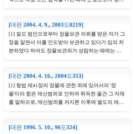
죄의 예에 따라 처벌하는 취지는, 강도죄와 준강도죄
의 구성요건인 재물탈취와 폭행·협박 사이에 시간적
[대판 2004. 4. 9., 2003도8219]
순서상 전후의 차이가 있을 뿐 실질적으로 위법성이
같다고 보기 때문인바, 이와 같은 준강도죄의 입법 취
[1] 절도 범인으로부터 장물보관 의뢰를 받은 자가 그
지, 강도죄와의 균형 등을 종합적으로 고려해 보면,
정을 알면서 이를 인도받아 보관하고 있다가 임의 처
준강도죄의 기수 여부는 절도행위의 기수 여부를 기
분하였다 하여도 장물보관죄가 성립하는 때에는 이
준으로 하여 판단하여야 한다. [별개의견] 폭행·협박
미 그 소유자의 소유물 추구권을 침해하였으므로 그
행위를 기준으로 하여 준강도죄의 미수범을 인정하
후의 횡령행위는 불가벌적 사후행위에 불과하여 별
는 외에 절취행위가 미수에 그친 경우에도 이를 준강
[대판 2004. 4. 16., 2004도353]
도로 횡령죄가 성립하지 않는다. [2] 피고인이 업무상
도죄의 미수범이라고 보아 강도죄의 미수범과 사이
과실로 장물을 보관하고 있다가 처분한 행위는 업무
[1] 형법 제41장의 장물에 관한 죄에 있어서의 '장
의 균형을 유지함이 상당하다. [반대의견] 강도죄와
상과실장물보관죄의 가벌적 평가에 포함되고 별도로
물'이라 함은 재산범죄로 인하여 취득한 물건 그 자체
준강도죄는 그 ...
횡령죄를 구성하지 않는다고 한 원심의 판단을 수긍
를 말하므로, 재산범죄를 저지른 이후에 별도의 재산
한 사례.
범죄의 구성요건에 해당하는 사후행위가 있었다면
비록 그 행위가 불가벌적 사후행위로서 처벌의 대상
[대판 1996. 5. 10., 96도324]
이 되지 않는다 할지라도 그 사후행위로 인하여 취득