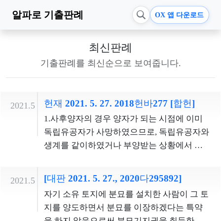
알파로
기출판례
OX 앱 다운로드
최신판례
기출판례를 최신순으로 보여줍니다.
헌재 2021. 5. 27. 2018헌바277 [합헌]
2021.5
1.사후양자의 경우 양자가 되는 시점에 이미
독립유공자가 사망하였으므로, 독립유공자와
생계를 같이하였거나 부양받는 상황에서 그
의 희생으로 인하여 사회ㆍ경제적으로 예전
보다 불리한 지위에 놓이게 될 여지가 없다. 사
[대판 2021. 5. 27., 2020다295892]
2021.5
후양자와 일반양자는 생활의 안정과 복지의
자기 소유 토지에 분묘를 설치한 사람이 그 토
향상을 도모할 필요성의 면에서 보면 상당한
지를 양도하면서 분묘를 이장하겠다는 특약
차이가 있으므로, 본문조항이 서로를 달리 취
을 하지 않음으로써 분묘기지권을 취득한 경