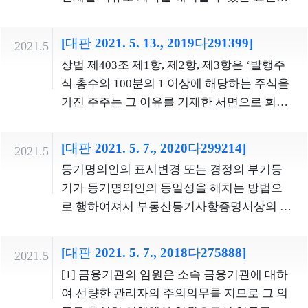
니한다. 3.일반 국민은 이 사건 교육과정에 따
합한 수단이다.국민의 정치자금 자료에 대한
의 민주적 정당성과 신뢰를 높이려는 국민참
‘차임연체액이 3기의 차임액에 달하는 때’라
른 교육을 하거나 받는 위치에 있지 아니하므
자유로운 접근을 허용하고 국민 스스로 정치
여재판의 취지를 고려할 때, 배심원으로서 권
고 규정하였다. 반면 임대인이 임대차기간 만
로, 이 사건 교육과정으로 인하여 어떠한 기본
[대판 2021. 5. 13., 2019다291399]
2021.5
자금의 투명성을 살필 수 있도록 하는 것은 정
한행사 및 책임부담이 가능한 최소한의 능력
료를 앞두고 임차인의 계약갱신 요구를 거부
권적 제한을 받고 있다고 볼 수 없어 기본권침
상법 제403조 제1항, 제2항, 제3항은 ‘발행주
치자금법의 입법목적 및 기본원칙에 부합하
이 인정된다면, 다양한 연령대의 사람들에게
할 수 있는 사유에 관해서는 ‘3기의 차임액에
해가능성이 인정되지 아니한다.4.헌법 조항
식 총수의 100분의 1 이상에 해당하는 주식을
고, 이는 정치자금의 투명성 강화 및 부정부패
배심원 자격을 부여함이 타당하다.배심원으
해당하는 금액에 이르도록 차임을 연체한 사
및 이를 구체화하는 교육기본법과 초ㆍ중등
가진 주주는 그 이유를 기재한 서면으로 회사
근절이 시대정신이 된 지금에 와서는 더욱 그
로서 능력이 있는지를 판단함에 있어서는, 민
실이 있는 경우’라고 문언을 달리하여 규정하
교육법은 ‘대한민국이 유엔에서 승인한 한국
에 대하여 이사의 책임을 추궁할 소의 제기를
러하다. 또한 정치자금의 지출 내역 등은 정치
법상 행위능력 유무가 일차적 기준이 될 수 있
고 있다(상가임대차법 제10조 제1항 제1호).
의 유일한 합법정부’라는 내용을 교육과정에
청구할 수 있고, 회사가 그 청구를 받은 날로부
인이 어떻게 활동하는지 보여주는 핵심적 지
다. 심판대상조항이 제정될 때 배심원 연령을
그 취지는, 임대차계약 관계는 당사자 사이의
[대판 2021. 5. 7., 2020다299214]
포함시키도록 명시적으로 위임하고 있지 않
2021.5
터 30일 내에 소를 제기하지 아니한 때에는 위
표로서 유력한 평가자료가 되므로 국민들이
‘만 20세 이상’으로 정한 것도 당시 민법상 행
신뢰를 기초로 하므로, 종전 임대차기간에 차
다. 또한 사회의 구성원으로서 기본적인 품성
등기명의인의 표시변경 또는 경정의 부기등
주주가 즉시 회사를 위하여 소를 제기할 수 있
필요로 하는 만큼의 자료를 제공할 필요가 있
위능력이 인정되는 성년연령과 일치시킨 결
임을 3기분에 달하도록 연체한 사실이 있는
과 보편적인 자질을 배양하고자 하는 초ㆍ중
기가 등기명의인의 동일성을 해치는 방법으
다.’고 정하고 있는데, 그 취지는 주주가 회사
다. 따라서 국민의 정치자금 자료에 대한 접근
과였으므로, 2011년 성년연령이 만 19세 이상
경우에까지 임차인의 일방적 의사에 의하여
등교육의 목적에 비추어보면, 위와 같은 내용
로 행하여져서 부동산등기사항증명서상의 표
를 위해 회사의 권리를 행사하여 이사의 책임
제한은 필요 최소한으로 이루어져야 한다.정
으로 개정된 이상 배심원 연령만을 그대로 유
계약관계가 연장되는 것을 허용하지 아니한
을 교육과정에 명시할 구체적 작위의무가 대
시가 실지 소유관계를 표상하고 있는 것이 아
을 추궁할 수 있는 대표소송을 인정함으로써
치자금의 수입과 지출명세서 등에 대한 사본
지할 합리적인 이유는 존재하지 않는다. 한편,
다는 것이다.위 규정들의 문언과 취지에 비추
한민국의 발전과정을 이해하고 역사적 판단
니라면 진실한 소유자는 그 소유권의 내용인
회사의 이익보호를 도모하면서도, 주주의 대
[대판 2021. 5. 7., 2018다275888]
교부 신청이 허용된다고 하더라도, 검증자료
2021.5
2020년에는 선거권 연령이 만 18세 이상으로
어 보면, 임대차기간 중 어느 때라도 차임이 3
력과 문제해결능력, 비판적 사고력의 기초를
침해배제청구권의 정당한 행사로써 그 표시
표소송이 회사가 가지는 권리에 바탕을 둔 것
에 해당하는 영수증, 예금통장을 직접 열람함
[1] 금융기관의 임원은 소속 금융기관에 대하
개정되었는데, 스스로 정치적 판단을 할 능력
기분에 달하도록 연체된 사실이 있다면 임차
형성하는데 불가결한 것으로서 관련 법률의
상의 소유명의자를 상대로 그 소유권에 장애
임을 고려하여 제소요건을 마련함으로써 주
으로써 정치자금 수입ㆍ지출의 문제점을 발
여 선량한 관리자의 주의의무를 지므로 그 의
이 인정된다면 배심원으로서 최소한의 능력
인과의 계약관계 연장을 받아들여야 할 만큼
해석상 발생한다고 보기도 어렵다.
가 되는 부기등기인 표시변경 또는 경정등기
주에 의한 남소를 방지하고자 함에 있다.따라