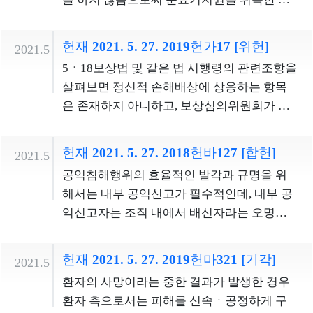
급하는 것은 헌법상 평등원칙에 위반되지 않
우, 특별한 사정이 없는 한 분묘기지권자는 분
는다.2.1945년 8월 15일 이후에 독립유공자에
묘기지권이 성립한 때부터 토지 소유자에게
게 입양된 양자가 독립유공자등을 부양한 사
헌재 2021. 5. 27. 2019헌가17 [위헌]
2021.5
그 분묘의 기지에 대한 토지사용의 대가로서
실이 없는 경우 유족의 범위에서 제외하는 것
5ㆍ18보상법 및 같은 법 시행령의 관련조항을
지료를 지급할 의무가 있다.
은 독립유공자와 양자 상호간의 희생분담 등
살펴보면 정신적 손해배상에 상응하는 항목
을 고려한 것으로서 현저히 불합리한 차별이
은 존재하지 아니하고, 보상심의위원회가 보
라고 보기는 어렵다. 따라서 단서조항이 헌법
상금 등 항목을 산정함에 있어 정신적 손해를
상 평등원칙에 위반된다고 볼 수 없다. 재판관
고려할 수 있다는 내용도 발견되지 아니한다.
헌재 2021. 5. 27. 2018헌바127 [합헌]
2021.5
이은애의 반대의견적법하게 입양된 사후양자
그럼에도 불구하고 심판대상조항은 정신적
공익침해행위의 효율적인 발각과 규명을 위
는 일반양자와 법률상 효력에서 차이가 없고,
손해에 대해 적절한 배상이 이루어지지 않은
해서는 내부 공익신고가 필수적인데, 내부 공
사후양자와 일반양자 모두가 봉제사와 묘소
상태에서, 5ㆍ18민주화운동과 관련하여 사망
익신고자는 조직 내에서 배신자라는 오명을
관리를 통해 독립유공자의 공헌과 희생을 기
하거나 행방불명된 자 및 상이를 입은 자 또는
쓰기 쉬우며, 공익신고로 인하여 신분상, 경제
리고 고인을 추모함으로써 독립유공자를 사
그 유족이 적극적ㆍ소극적 손해의 배상에 상
상 불이익을 받을 개연성이 높다. 이 때문에 보
후적으로 예우하며, 이를 통해 국민들의 애국
응하는 보상금 등 지급결정에 동의하였다는
헌재 2021. 5. 27. 2019헌마321 [기각]
2021.5
상금이라는 경제적 지원조치를 통해 내부 공
심을 고취하고 후세에 독립유공자의 애국사
사정만으로 재판상 화해의 성립을 간주하고
환자의 사망이라는 중한 결과가 발생한 경우
익신고를 적극적으로 유도할 필요성이 인정
상을 전승한다는 점에서는 차이가 없다. 본문
있다. 이는 국가배상청구권에 대한 과도한 제
환자 측으로서는 피해를 신속ㆍ공정하게 구
된다. 반면, ‘내부 공익신고자가 아닌 공익신
조항이 일반양자와 달리 사후양자를 유족의