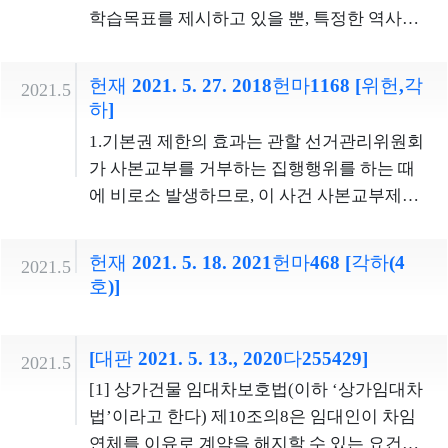
위로 인하여 위험발생의 원인을 야기한 자가
조항이 평등원칙에 위배된다고 볼 수 없다.
접 또는 간접적인 경험을 쌓는 데 소요되는 최
학습목표를 제시하고 있을 뿐, 특정한 역사관
그 위험발생을 방지하지 아니한 때에는 그 발
소한의 기간 등도 충분히 요청될 수 있다. 배심
이나 정치적 견해에 입각한 역사적 평가에 관
생된 결과에 의하여 처벌한다."라고 정하고 있
원으로서의 권한을 수행하고 의무를 부담할
한 교육을 강제한다고 보기 어려우므로, 학부
다.업무상배임죄는 타인과의 신뢰관계에서
헌재 2021. 5. 27. 2018헌마1168 [위헌,각
2021.5
능력과 민법상 행위능력, 선거권 행사능력, 군
모와 학생인 청구인들에 대한 기본권침해가
하]
일정한 임무에 따라 사무를 처리할 법적 의무
복무능력, 연소자 보호와 연계된 취업능력 등
능성이 인정되지 아니한다. 2.법률이 교사의
가 있는 자가 그 상황에서 당연히 할 것이 법적
1.기본권 제한의 효과는 관할 선거관리위원회
이 동일한 연령기준에 따라 판단될 수 없고, 각
학생교육권(수업권)을 인정하고 보장하는 것
으로 요구되는 행위를 하지 않는 부작위에 의
가 사본교부를 거부하는 집행행위를 하는 때
법률들의 입법취지와 해당 영역에서 고려하
은 헌법상 당연히 허용된다 할 것이나, 초？중
해서도 성립할 수 있다. 그러한 부작위를 실행
에 비로소 발생하므로, 이 사건 사본교부제한
여야 할 제반사정, 대립되는 관련 이익들을 교
등학교에서의 학생교육은 교사 자신의 인격
의 착수로 볼 수 있기 위해서는 작위의무가 이
조항을 대상으로 한 심판청구는 기본권침해
량하여 입법자가 각 영역마다 그에 상응하는
의 발현 또는 학문과 연구의 자유를 위한 것이
행되지 않으면 사무처리의 임무를 부여한 사
의 직접성 요건을 갖추지 못하였다.2.이 사건
연령기준을 달리 정할 수 있다.따라서 심판대
헌재 2021. 5. 18. 2021헌마468 [각하(4
라기보다는 교사의 직무에 기초하여 초？중
2021.5
람이 재산권을 행사할 수 없으리라고 객관적
열람기간제한 조항이 회계보고된 자료의 열
상조항이 우리나라 국민참여재판제도의 취지
호)]
등학교의 교육목표를 실현하기 위한 것이므
으로 예견되는 등으로 구성요건적 결과 발생
람기간을 3월간으로 제한한 것은, 정치자금을
와 배심원의 권한 및 의무 등 여러 사정을 종합
로, 교사인 청구인들이 이 사건 교육과정에 따
의 위험이 구체화한 상황에서 부작위가 이루
둘러싼 법률관계 또는 분쟁을 조기에 안정시
적으로 고려하여 만 20세에 이르기까지 교육
라 학생들을 가르치고 평가하여야 하는 법적
어져야 한다. 그리고 행위자는 부작위 당시 자
[대판 2021. 5. 13., 2020다255429]
키고, 선거관리위원회가 방대한 양의 자료를
및 경험을 쌓은 자로 하여금 배심원의 책무를
2021.5
인 부담이나 제한을 받는다고 하더라도 이는
신에게 주어진 임무를 위반한다는 점과 그 부
보관하면서 열람을 허용하는 데 따르는 업무
담당하도록 정한 것은 입법형성권의 한계 내
[1] 상가건물 임대차보호법(이하 ‘상가임대차
헌법상 보장된 기본권에 대한 제한이라고 보
작위로 인해 손해가 발생할 위험이 있다는 점
부담을 줄이기 위한 것으로 입법목적이 정당
의 것으로 자의적인 차별이라고 볼 수 없다.재
법’이라고 한다) 제10조의8은 임대인이 차임
기 어려워 기본권침해가능성이 인정되지 아
을 인식하였어야 한다.
하며, 위 입법목적을 달성하는 데 기여하는 적
판관 이석태, 재판관 김기영의 반대의견사법
연체를 이유로 계약을 해지할 수 있는 요건을