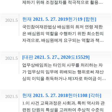
한이고, 해당 손해에 대한 적절한 배상이 이루
제하기 위해 조정절차를 적극적으로 활용할
고자’(이하 ‘외부 공익신고자’라 한다)는 공익
범위에서 제외하여 보훈대상에서 전면적으로
어졌음을 전제로 하여 국가배상청구권 행사
필요가 있고, 보건의료인의 입장에서도 이러
신고로 인해 불이익을 입을 개연성이 높지 않
배제하는 것은 헌법상 평등원칙에 위반된다.
를 제한하려 한 5ㆍ18보상법의 입법목적에도
한 경우 분쟁으로 비화될 가능성이 높아 원만
기 때문에 공익신고 유도를 위한 보상금 지급
사후양자의 경우 제도의 기능과 요건에 비추
헌재 2021. 5. 27. 2019헌가19 [합헌]
2021.5
부합하지 않는다. 따라서 이 조항이 5ㆍ18보
하게 분쟁을 해결할 수 있는 절차가 마련될 필
이 필수적이라 보기 어렵다. ‘공익신고자 보호
어 독립유공자 등을 부양하기가 사실상 어려
국민참여재판법상 배심원의 최저 연령 제한
상법상 보상금 등의 성격과 중첩되지 않는 정
요가 있으므로, 의료분쟁 조정절차를 자동으
법’상 보상금의 의의와 목적을 고려하면, 이와
운 점, 독립유공자의 친자는 그 수에 제한 없이
은 배심원의 역할을 수행하기 위한 최소한의
신적 손해에 대한 국가배상청구권의 행사까
로 개시할 필요성이 인정된다. 조정절차가 자
같이 공익신고 유도 필요성에 있어 차이가 있
유족으로 인정받을 수 있는 데 반해 양자는 독
자격으로, 배심원에게 요구되는 역할과 책임
지 금지하는 것은 국가배상청구권을 침해한
동으로 개시되더라도 피신청인은 이의신청을
는 내부 공익신고자와 외부 공익신고자를 달
립유공자가 직계비속이 없어 입양한 자 1명만
을 감당할 수 있는 능력을 갖춘 시기를 전제로
다.
통해 조정절차에 참여하지 않을 수 있고, 조정
리 취급하는 것에 합리성을 인정할 수 있다. 또
이 자녀로서 유족으로 인정받을 수 있는 점 등
한다. 배심원의 역할은 형사재판에서 직접 공
의 성립까지 강제되는 것은 아니므로 합의나
[대판 2021. 5. 27., 2020도15529]
2021.5
한, 무차별적 신고로 인한 행정력 낭비 등 보상
을 고려하면, 단서조항이 1945년 8월 15일 이
무를 담당하는 직책이라는 점을 고려하면, 배
조정결정의 수용 여부에 대해서는 자유롭게
업무상배임죄는 타인의 사무를 처리하는 자
금이 초래한 전문신고자의 부작용 문제를 근
후에 입양된 사후양자의 경우 독립유공자등
심원의 자격을 갖추는 데 요구되는 최저한의
선택할 수 있으며, 채무부존재확인의 소 등을
가 업무상의 임무에 위배되는 행위로써 재산
본적으로 해소하고 공익신고의 건전성을 제
을 부양한 사실이 있는 자에 한하여 유족으로
연령을 설정함에 있어서는 법적 행위능력을
제기하여 소송절차에 따라 분쟁을 해결할 수
상의 이익을 취득하거나 제3자로 하여금 이를
고하고자 보상금 지급대상을 내부 공익신고
인정하는 것은 지나친 제한으로서 헌법상 평
갖추고 중등교육을 마칠 정도의 최소한의 지
도 있다. 따라서 의료사고로 사망의 결과가 발
취득하게 하여 그 타인에게 손해를 가한 때에
자로 한정한 입법자의 판단이 충분히 납득할
등원칙에 위반된다.
적 이해능력과 판단능력을 갖춘 연령을 기초
생한 경우 의료분쟁 조정절차를 자동으로 개
성립한다(형법 제356조, 제355조 제2항). 형법
만한 점, 외부 공익신고자도 일정한 요건을 갖
로 하되, 중죄를 다루는 형사재판에서 평결 및
헌재 2021. 5. 27. 2018헌마1108 [각하]
2021.5
시하도록 한 심판대상조항이 청구인의 일반
제18조는 부작위범의 성립 요건에 관하여 "위
추는 경우 포상금, 구조금 등을 지급 받을 수
양형의견 개진 등의 책임과 의무를 이해하고
1.이 사건 교육과정은 사회과, 특히 역사와 관
적 행동의 자유를 침해한다고 할 수 없다.
험의 발생을 방지할 의무가 있거나 자기의 행
있는 점 등을 아울러 고려할 때, 이 사건 법률
이를 합리적으로 수행하기 위하여 필요한 직
련된 단원의 특성을 고려하여 추상적 수준의