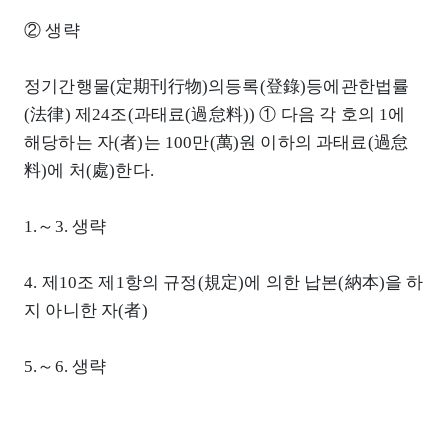
② 생략
정기간행물(定期刊行物)의등록(登錄)등에관한법률
(法律) 제24조(과태료(過怠料)) ① 다음 각 호의 1에
해당하는 자(者)는 100만(萬)원 이하의 과태료(過怠
料)에 처(處)한다.
1.～3. 생략
4. 제10조 제1항의 규정(規定)에 의한 납본(納本)을 하
지 아니한 자(者)
5.～6. 생략