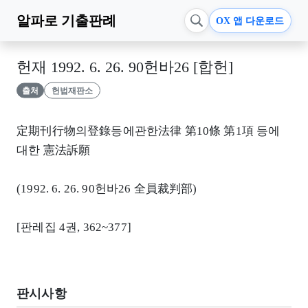
알파로
기출판례
OX 앱 다운로드
헌재 1992. 6. 26. 90헌바26 [합헌]
출처
헌법재판소
定期刊行物의登錄등에관한法律 第10條 第1項 등에
대한 憲法訴願
(1992. 6. 26. 90헌바26 全員裁判部)
[판레집 4권, 362~377]
판시사항