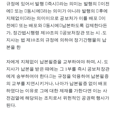
규정에 있어서 발행 󰡒즉시󰡓라는 의미는 발행의 󰡒이전
에󰡓 또는 󰡒동시에󰡓라는 의미가 아니라 발행의 󰡒후에
지체없이󰡓라는 의미이므로 공보처가 이를 배포 󰡒이
전에󰡓 또는 배포와 󰡒동시에󰡓납본하도록 강제한다든
가, 정간법시행령 제10조의 󰡒공보처장관 또는 시․도
지사는 법 제10조의 규정에 의하여 정기간행물의 납
본을 한
자에게 지체없이 납본필증을 교부하여야 하며, 시․도
지사가 납본을 받은 때에는 그 1부를 즉시 공보처장관
에게 송부하여야 한다.󰡓는 규정을 악용하여 납본필증
의 교부를 지연시키거나, 나아가 납본필증 없이 배포
하였다는 이유로 그에 대한 제재를 가한다면 이는 사
전검열에 해당되는 조치로서 위헌적인 공권력 행사가
된다.