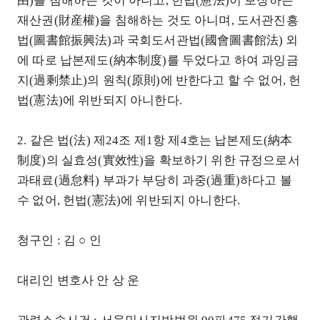
由)를 침해하는 것이 아니고, 헌법(憲法)이 보장하는
재산권(財産權)을 침해하는 것도 아니며, 도서관진흥
법(圖書館振興法)과 국회도서관법(國會圖書館法) 외
에 따로 납본제도(納本制度)를 두었다고 하여 과잉금
지(過剩禁止)의 원칙(原則)에 반한다고 할 수 없어, 헌
법(憲法)에 위반되지 아니한다.
2. 같은 법(法) 제24조 제1항 제4호는 납본제도(納本
制度)의 실효성(實效性)을 확보하기 위한 규정으로서
과태료(過怠料) 부과가 부당히 과중(過重)하다고 볼
수 없어, 헌법(憲法)에 위반되지 아니한다.
청구인 : 김 ○ 인
대리인 변호사 안 상 운