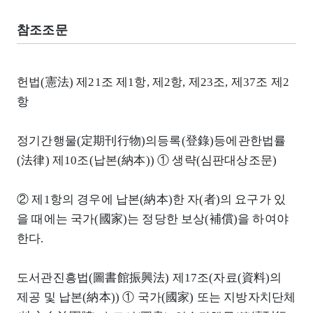
참조조문
헌법(憲法) 제21조 제1항, 제2항, 제23조, 제37조 제2
항
정기간행물(定期刊行物)의등록(登錄)등에관한법률
(法律) 제10조(납본(納本)) ① 생략(심판대상조문)
② 제1항의 경우에 납본(納本)한 자(者)의 요구가 있
을 때에는 국가(國家)는 정당한 보상(補償)을 하여야
한다.
도서관진흥법(圖書館振興法) 제17조(자료(資料)의
제공 및 납본(納本)) ① 국가(國家) 또는 지방자치단체