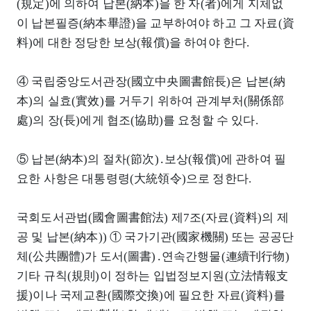
(規定)에 의하여 납본(納本)을 한 자(者)에게 지체없
이 납본필증(納本畢證)을 교부하여야 하고 그 자료(資
料)에 대한 정당한 보상(報償)을 하여야 한다.
④ 국립중앙도서관장(國立中央圖書館長)은 납본(納
本)의 실효(實效)를 거두기 위하여 관계부처(關係部
處)의 장(長)에게 협조(協助)를 요청할 수 있다.
⑤ 납본(納本)의 절차(節次)․보상(報償)에 관하여 필
요한 사항은 대통령령(大統領令)으로 정한다.
국회도서관법(國會圖書館法) 제7조(자료(資料)의 제
공 및 납본(納本)) ① 국가기관(國家機關) 또는 공공단
체(公共團體)가 도서(圖書)․연속간행물(連續刊行物)
기타 규칙(規則)이 정하는 입법정보지원(立法情報支
援)이나 국제교환(國際交換)에 필요한 자료(資料)를