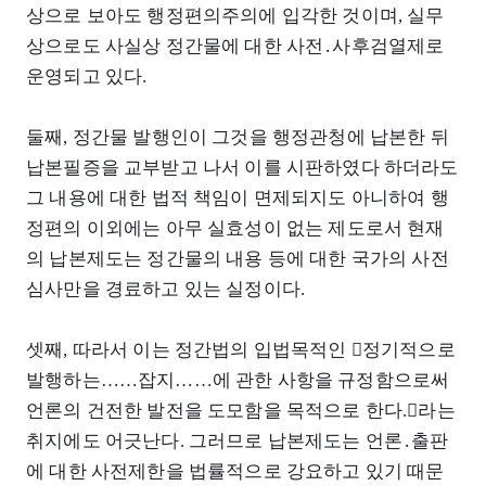
상으로 보아도 행정편의주의에 입각한 것이며, 실무
상으로도 사실상 정간물에 대한 사전․사후검열제로
운영되고 있다.
둘째, 정간물 발행인이 그것을 행정관청에 납본한 뒤
납본필증을 교부받고 나서 이를 시판하였다 하더라도
그 내용에 대한 법적 책임이 면제되지도 아니하여 행
정편의 이외에는 아무 실효성이 없는 제도로서 현재
의 납본제도는 정간물의 내용 등에 대한 국가의 사전
심사만을 경료하고 있는 실정이다.
셋째, 따라서 이는 정간법의 입법목적인 󰡒정기적으로
발행하는……잡지……에 관한 사항을 규정함으로써
언론의 건전한 발전을 도모함을 목적으로 한다.󰡓라는
취지에도 어긋난다. 그러므로 납본제도는 언론․출판
에 대한 사전제한을 법률적으로 강요하고 있기 때문