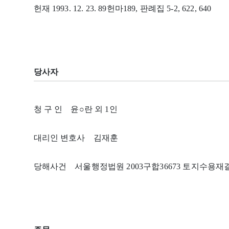
헌재 1993. 12. 23. 89헌마189, 판례집 5-2, 622, 640
당사자
청 구 인 윤○란 외 1인
대리인 변호사 김재훈
당해사건 서울행정법원 2003구합36673 토지수용