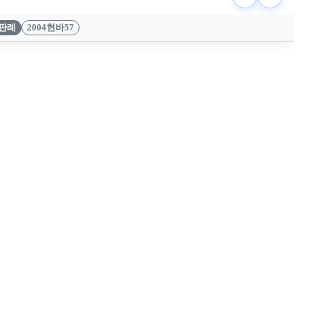
판례
2004헌바57