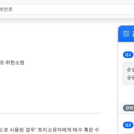
Q.1
조 위헌소원
손
공
관련
Q.2
용도로 사용된 경우’ 토지소유자에게 매수 혹은 수