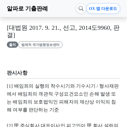
알파로
기출판례
OX 앱 다운로드
[대법원 2017. 9. 21., 선고, 2014도9960, 판
결]
출처
법제처 국가법령정보센터
판시사항
[1] 배임죄의 실행의 착수시기와 기수시기 / 형사재판
에서 배임죄의 객관적 구성요건요소인 손해 발생 또
는 배임죄의 보호법익인 피해자의 재산상 이익의 침
해 여부를 판단하는 기준
[2] 甲 주식회사 대표이사인 피고인이 甲 회사 설립의