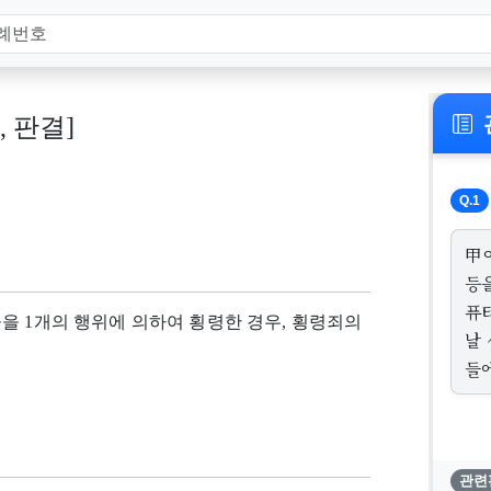
0, 판결]
Q.1
甲
등
퓨터
을 1개의 행위에 의하여 횡령한 경우, 횡령죄의
날
들
관련