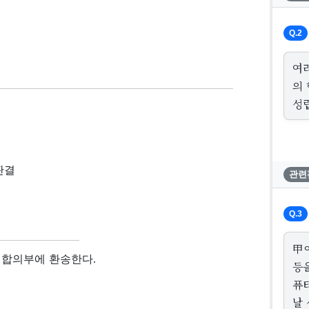
Q.2
여
의
성
 판결
관련
Q.3
甲
 합의부에 환송한다.
등
퓨터
날