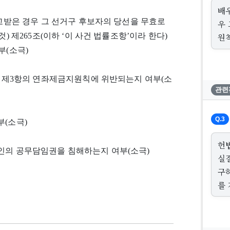
배
선고받은 경우 그 선거구 후보자의 당선을 무효로
우
된 것) 제265조(이하 ‘이 사건 법률조항’이라 한다)
원
부(소극)
3조 제3항의 연좌제금지원칙에 위반되는지 여부(소
관련
Q.3
부(소극)
헌
구인의 공무담임권을 침해하는지 여부(소극)
실
구
를