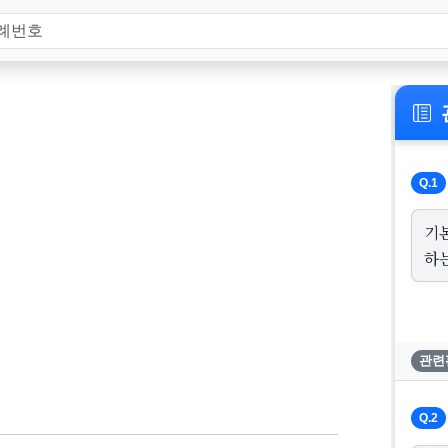
Q.1
기
하
관련
Q.2