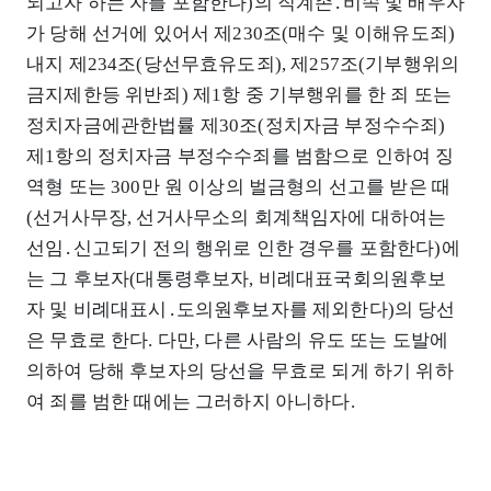
되고자 하는 자를 포함한다)의 직계존․비속 및 배우자
가 당해 선거에 있어서 제230조(매수 및 이해유도죄)
내지 제234조(당선무효유도죄), 제257조(기부행위의
금지제한등 위반죄) 제1항 중 기부행위를 한 죄 또는
정치자금에관한법률 제30조(정치자금 부정수수죄)
제1항의 정치자금 부정수수죄를 범함으로 인하여 징
역형 또는 300만 원 이상의 벌금형의 선고를 받은 때
(선거사무장, 선거사무소의 회계책임자에 대하여는
선임․신고되기 전의 행위로 인한 경우를 포함한다)에
는 그 후보자(대통령후보자, 비례대표국회의원후보
자 및 비례대표시․도의원후보자를 제외한다)의 당선
은 무효로 한다. 다만, 다른 사람의 유도 또는 도발에
의하여 당해 후보자의 당선을 무효로 되게 하기 위하
여 죄를 범한 때에는 그러하지 아니하다.