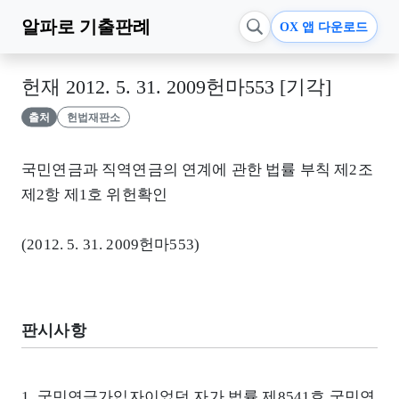
알파로
기출판례
OX 앱 다운로드
헌재 2012. 5. 31. 2009헌마553 [기각]
출처
헌법재판소
국민연금과 직역연금의 연계에 관한 법률 부칙 제2조
제2항 제1호 위헌확인
(2012. 5. 31. 2009헌마553)
판시사항
1. 국민연금가입자이었던 자가 법률 제8541호 국민연