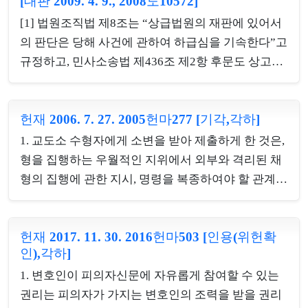
[대판 2009. 4. 9., 2008도10572]
용자 또는 시설을 계호할 수 있도록 하고(제1항), 전
으로도 반복될 가능성이 크다고 할 것이므로, 비록 청
자장비의 종류⋅설치장소⋅사용방법 및 녹화기록물의
[1] 법원조직법 제8조는 “상급법원의 재판에 있어서
구인들의 주관적 권리보호의 이익이 소멸하였다 하
관리 등에 관하여 필요한 사항은 법무부령으로 정하
의 판단은 당해 사건에 관하여 하급심을 기속한다”고
더라도 이 ...
도록 하고 있다(제4항). 이에 따라 형집행법 시행규칙
규정하고, 민사소송법 제436조 제2항 후문도 상고법
제160조 제1호 및 제162조 제1항은 영상정보처리기
원이 파기의 이유로 삼은 사실상 및 법률상의 판단은
기인 CCTV를 변호인접견실에 설치할 수 있도록 하
하급심을 기속한다는 취지를 규정하고 있으며, 형사
였다. 이와 같이 이 사건 CCTV 관찰행위는 형집행법
헌재 2006. 7. 27. 2005헌마277 [기각,각하]
소송법에서는 이에 상응하는 명문의 규정은 없지만
제94조 제1항과 제4항에 근거를 두고 이루어진 것이
법률심을 원칙으로 하는 상고심은 형사소송법 제383
1. 교도소 수형자에게 소변을 받아 제출하게 한 것은,
므로 법률유보원칙에 위배되지 않는다. 2. 이 사건
조 또는 제384조에 의하여 사실인정에 관한 원심판
형을 집행하는 우월적인 지위에서 외부와 격리된 채
CCTV 관찰행위는 금...
결의 당부에 관하여 제한적으로 개입할 수 있는 것이
형의 집행에 관한 지시, 명령을 복종하여야 할 관계에
므로 조리상 상고심판결의 파기이유가 된 사실상의
있는 자에게 행해진 것으로서 그 목적 또한 교도소 내
판단도 기속력을 가진다. 따라서 상고심으로부터 사
의 안전과 질서유지를 위하여 실시하였고, 일방적으
건을 환송받은 법원은 그 사건을 재판함에 있어서 상
헌재 2017. 11. 30. 2016헌마503 [인용(위헌확
로 강제하는 측면이 존재하며, 응하지 않을 경우 직접
인),각하]
고법원이 파기이유로 한 사실상 및 법률상의 판단에
적인 징벌 등의 제재는 없다고 하여도 불리한 처우를
대하여 환송 후의 심리과정에서 새로운 증거가 제시
1. 변호인이 피의자신문에 자유롭게 참여할 수 있는
받을 수 있다는 심리적 압박이 존재하리라는 것을 충
되어 기속적 판...
권리는 피의자가 가지는 변호인의 조력을 받을 권리
분이 예상할 수 있는 점에 비추어, 권력적 사실행위로