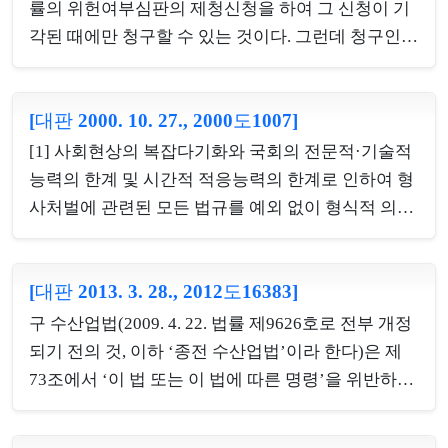
률(위임법률)이 구성요건의 점에서는 처벌대상인 행
률의 위헌여부심판의 제청신청을 하여 그 신청이 기
위가 어떠한 것인지 이를 예측할 수 있을 정도로 구체
각된 때에만 청구할 수 있는 것이다. 그런데 청구인
적으로 정하고, 형벌의 점에서는 형벌의 종류 및 그
홍성민 등은 …… 구 공유수면매립법 제6조 제2호에
상한과 폭을 명확히 규정하는 것을 전제로 위임입법
대하여는 위헌여부심판의 제청신청을 한 바 없고, 이
이 허용되며, 이러한 위임입법은 죄형법정주의에 반
[대판 2000. 10. 27., 2000도1007]
에 따라 이 부분에 대하여는 법원의 위헌제청신청기
하지 않는다. [2] 식품위생법 제11조 제2항이 과대광
각결정도 없었다. 따라서 위 법률조항에 대한 헌법소
[1] 사회현상의 복잡다기화와 국회의 전문적·기술적
고 등의 범위 및 기타 필요한 사항을 보건복지부령에
원심판청구는 심판청구요건을 갖추지 못하여 부적법
능력의 한계 및 시간적 적응능력의 한계로 인하여 형
위임하고 ...
하다.2.소급입법은 새로운 입법으로 이미 종료된 사
사처벌에 관련된 모든 법규를 예외 없이 형식적 의미
실관계 또는 법률관계에 작용케 하는 진정소급입법
의 법률에 의하여 규정한다는 것은 사실상 불가능할
과 현재 진행중인 사실관계 또는 법률관계에 작용케
뿐만 아니라 실제에 적합하지도 아니하기 때문에, 특
하는 부진정소급입법으로 나눌 수 있는바, 부진정소
[대판 2013. 3. 28., 2012도16383]
히 긴급한 필요가 있거나 미리 법률로써 자세히 정할
급입법은 원칙적으로 허용되지만 소급효를 요구하는
수 없는 부득이한 사정이 있는 경우에 한하여 수권법
구 수산업법(2009. 4. 22. 법률 제9626호로 전부 개정
공익상의 사유와 신뢰보호의 요청 사이의 교량과정
률(위임법률)이 구성요건의 점에서는 처벌대상인 행
되기 전의 것, 이하 ‘종전 수산업법’이라 한다)은 제
에서 신뢰보호의 관점이 ...
위가 어떠한 것인지 이를 예측할 수 있을 정도로 구체
73조에서 ‘이 법 또는 이 법에 따른 명령’을 위반하는
적으로 정하고, 형벌의 점에서는 형벌의 종류 및 그
행위에 관하여 같은 법 제95조에 형벌규정을 두면서
상한과 폭을 명확히 규정하는 것을 전제로 위임입법
그 명령의 내용에 관하여는 같은 법 제53조 제1항 제