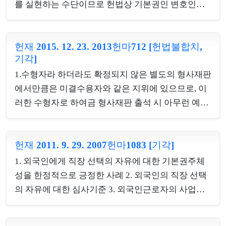
를 실현하는 수단이므로 헌법상 기본권인 변호인의
서 헌법재판소법 제68조 제1항의 공권력의 행사에
변호권으로서 보호되어야 한다. 피의자신문에 참여
해당한다.2. 청구인이 출소하여 소변채취의 침해행위
한 변호인이 피의자 옆에 앉는다고 하여 피의자 뒤에
가 종료되었다고 하더라도, 마약류 수형자에 대한 정
헌재 2015. 12. 23. 2013헌마712 [헌법불합치,
앉는 경우보다 수사를 방해할 가능성이 높아진다거
기적인 소변채취는 현재 및 앞으로 계속하여 반복적
기각]
나 수사기밀을 유출할 가능성이 높아진다고 볼 수 없
으로 행하여질 것이므로, 헌법적으로 그 해명이 중대
1.수형자라 하더라도 확정되지 않은 별도의 형사재판
으므로, 이 사건 후방착석요구행위의 목적의 정당성
한 의미...
에서만큼은 미결수용자와 같은 지위에 있으므로, 이
과 수단의 적절성을 인정할 수 없다. 이 사건 후방착
러한 수형자로 하여금 형사재판 출석 시 아무런 예외
석요구행위로 인하여 위축된 피의자가 변호인에게
없이 사복착용을 금지하고 재소자용 의류를 입도록
적극적으로 조언과 상담을 요청할 것을 기대하기 어
하여 인격적인 모욕감과 수치심 속에서 재판을 받도
렵고, 변호인이 피의자의 뒤에 앉게 되면 피의자의 상
헌재 2011. 9. 29. 2007헌마1083 [기각]
록 하는 것은 재판부나 검사 등 소송관계자들에게 유
태를 즉각적으로 파악하거나 수사기관이 피의자에게
죄의 선입견을 줄 수 있고, 이미 수형자의 지위로 인
제시한 서류 등의 내용을 정확하게 파악하기 어려우
1. 외국인에게 직장 선택의 자유에 대한 기본권주체
해 크게 위축된 피고인의 방어권을 필요 이상으로 제
므로, 이 사건 후방착...
성을 한정적으로 긍정한 사례 2. 외국인의 직장 선택
약하는 것이다. 또한 형사재판에 피고인으로 출석하
의 자유에 대한 심사기준 3. 외국인근로자의 사업장
는 수형자의 사복착용을 추가로 허용함으로써 통상
이동을 3회로 제한한 구 ‘외국인근로자의 고용 등에
의 미결수용자와 구별되는 별도의 계호상 문제점이
관한 법률’(2003. 8. 16. 법률 제6967호로 제정되고,