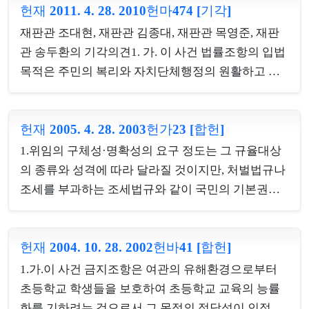
이 허용된다. [2] 구 식품위생법(1999. 5. 24. 법률 제
헌재 2011. 4. 28. 2010헌마474 [기각]
8호에 규정하고 있었고, 한편 구 수산자원관리법
5892호로 개정되기 전의 것) 제7조 제1항 소정의 식
(2010. 4. 15. 법률 제10272호로 개정되기 전의 것, 이
재판관 조대현, 재판관 김종대, 재판관 목영준, 재판
품 또는 식품첨가물은 지극히 다양할 뿐만 아니라 그
하 같다)은 제17조에서 ‘이 법 또는 수산업법에 따른
관 송두환의 기각의견1. 가. 이 사건 법률조항의 입법
제조· 가...
명령’을 위반하는 행위에 관하여 같은 법 제64조에
목적은 주민의 복리와 자치단체행정의 원활하고 효
형벌규정을 두면서 그 명령의 내용에 관하여는 구 수
율적인 운영에 초래될 것으로 예상되는 위험을 미연
산업법(2010. 4. 15. 법률 제10272호로 개정되기 전의
에 방지하려는 것으로, 자치단체장이 ‘공소 제기된
것, 이하 ‘구 수산업법’이라 한다) 제61조 제1항 제5
헌재 2005. 4. 28. 2003헌가23 [합헌]
후 구금상태’에 있는 경우 자치단체행정의 계속성과
호에 규정하고 있었다. 그런데 종전 수산업법 제53조
융통성을 보장하고 주민의 복리를 위한 최선의 정책
1.위임의 구체성·명확성의 요구 정도는 그 규율대상
제1항 제8호와 구 수산업법 제61조 제1항 제5호는
집행을 도모하기 위해서는 해당 자치단체장을 직무
의 종류와 성격에 따라 달라질 것이지만, 처벌법규나
위...
에서 배제시키는 방법 외에는 달리 의미있는 대안을
조세를 부과하는 조세법규와 같이 국민의 기본권을
찾을 수 없고, 범죄의 죄질이나 사안의 경중에 따라
직접적으로 제한하거나 침해할 소지가 있는 법규에
직무정지의 필요성을 달리 판단할 여지가 없으며, 소
서는 구체성·명확성의 요구가 강화되어 그 위임의 요
명의 기회를 부여하는 등 직무정지라는 제재를 가함
헌재 2004. 10. 28. 2002헌바41 [합헌]
건과 범위가 더 엄격하게 규정되어야 하는 반면에, 일
에 있어 추가적인 요건을 설정할 필요도 없다. 나아가
반적인 급부행정이나 조세감면혜택을 부여하는 조세
1.가.이 사건 금지조항은 여관의 유해환경으로부터
정식 형사재판절차를 앞두고 있는 ‘공소 제기된
법규의 경우에는 위임의 구체성 내지 명확성의 요구
초등학교 학생들을 보호하여 초등학교 교육의 능률
후’부터 시작하여 ‘구...
가 완화되어 그 위임의 요건과 범위가 덜 엄격하게 규
화를 기하려는 것으로서 그 목적의 정당성이 인정되