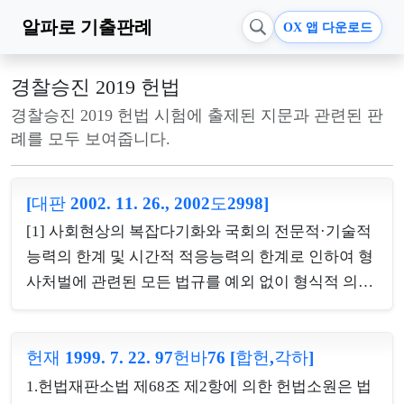
알파로
기출판례
OX 앱 다운로드
경찰승진 2019 헌법
경찰승진 2019 헌법 시험에 출제된 지문과 관련된 판
례를 모두 보여줍니다.
[대판 2002. 11. 26., 2002도2998]
[1] 사회현상의 복잡다기화와 국회의 전문적·기술적
능력의 한계 및 시간적 적응능력의 한계로 인하여 형
사처벌에 관련된 모든 법규를 예외 없이 형식적 의미
의 법률에 의하여 규정한다는 것은 사실상 불가능할
뿐만 아니라 실제에 적합하지도 아니하기 때문에, 특
헌재 1999. 7. 22. 97헌바76 [합헌,각하]
히 긴급한 필요가 있거나 미리 법률로써 자세히 정할
수 없는 부득이한 사정이 있는 경우에 한하여 수권법
1.헌법재판소법 제68조 제2항에 의한 헌법소원은 법