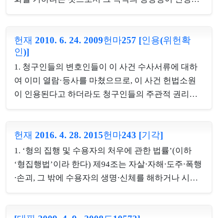
정될 수 있으며, 그리고 규율대상이 지극히 다양하거
고, 유해환경으로서의 특성을 갖는 여관시설과 영업
나 수시로 변화하는 성질의 것일 때에는 위임의 구체
을 정화구역 안에서 금지한 것은 위와 같은 입법목적
성·명확성의 요건이 완화되어야 할 것이다. 또한 위
헌재 2010. 6. 24. 2009헌마257 [인용(위헌확
을 달성하기 위하여 효과적이고 적절한 방법의 하나
인)]
임조항 자체에서 위임의 구체적 범위를 명백히 규정
라고 할 수 있다. 또한 학교환경위생정화위원회의 심
하고 있지 않다고 하더라도 당해 법률의 전반적 체계
1. 청구인들의 변호인들이 이 사건 수사서류에 대하
의를 거쳐 학습과 학교보건위생에 나쁜 영향을 주지
와 관련규정에 비...
여 이미 열람·등사를 마쳤으므로, 이 사건 헌법소원
않는다고 인정하는 경우에는 상대정화구역 안에서의
이 인용된다고 하더라도 청구인들의 주관적 권리구
여관시설과 영업이 허용되며, 사전에 여관시설과 영
제에는 더 이상 도움이 되지 않는다. 그러나 형사소송
업을 정리할 수 있도록 기존시설에 대하여 5년의 유
법이 2007. 6. 1. 법률 제8496호로 개정됨에 따라 공소
예기간을 주는 규정이 있음을 고려하면 피해최소성
헌재 2016. 4. 28. 2015헌마243 [기각]
제기 후 검사가 보관하고 있는 수사서류 등에 대하여
의 원칙에도 부합될 뿐 아니라, 여관시설과 영업을 금
피고인의 열람·등사신청권이 인정되고, 검사의 열람·
지함으로써 여관업자가 입게 될 불이익보다는 이를
1. ‘형의 집행 및 수용자의 처우에 관한 법률’(이하
등사 거부처분에 대한 불복절차가 마련되었는바, 이
허용함으로 인하여 초...
‘형집행법’이라 한다) 제94조는 자살⋅자해⋅도주⋅폭행
사건의 경우 이러한 불복절차에 따른 법원의 열람·등
⋅손괴, 그 밖에 수용자의 생명⋅신체를 해하거나 시설
사 허용 결정에 대하여 검사가 따르지 않은 경우로서
의 안전 또는 질서를 해하는 행위를 방지하기 위하여
이 사건과 유사한 사건에 대하여 헌법적 해명이 이루
필요한 범위에서 교도관이 전자장비를 이용하여 수
어진 바 없고, 이 사건과 같은 유형의 침해행위가 앞