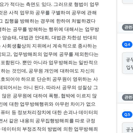
요가 적다는 측면도 있다. 그러므로 형법이 업무
은 사적 업무와 공무를 구별하여 공무에 관해
 그 집행을 방해하는 경우에 한하여 처벌하겠다
관련
수행하는 공무를 방해하는 행위에 대해서는 업무방
 양승태, 대법관 안대희, 대법관 차한성 반대의
Q.4
는 사회생활상의 지위에서 계속적으로 종사하는
섭되고, 업무방해죄의 업무에 공무를 제외한다는
공
 포함된다. 뿐만 아니라 업무방해죄는 일반적으
업
 하는 것인데, 공무원 개인에 대하여도 자신의
보호되어야 하므로 단순히 공무원이 영위하는 사
되어서는 아니 된다. 따라서 공무의 성질상 그
 않은 공무원에 대하여 폭행, 협박에 이르지 않
관련
개인에 대한 업무방해행위와 아무런 차이가 없으
컴퓨터 등 정보처리장치에 대한 손괴나 데이터의
Q.5
면서 같은 내용의 공무집행방해죄를 따로 규정
공
나 데이터의 부정조작의 방법에 의한 업무방해죄