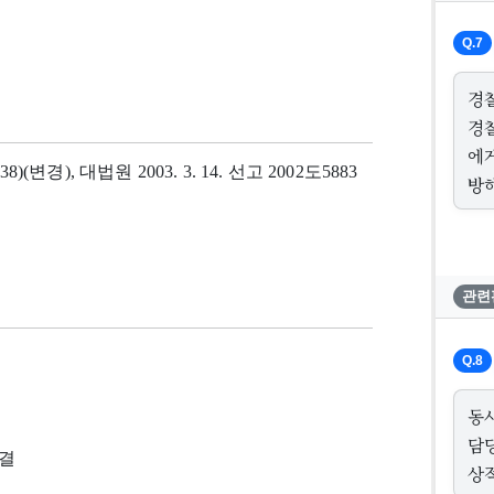
Q.7
경
경
에
38)(변경), 대법원 2003. 3. 14. 선고 2002도5883
방
관련
Q.8
동
담
판결
상