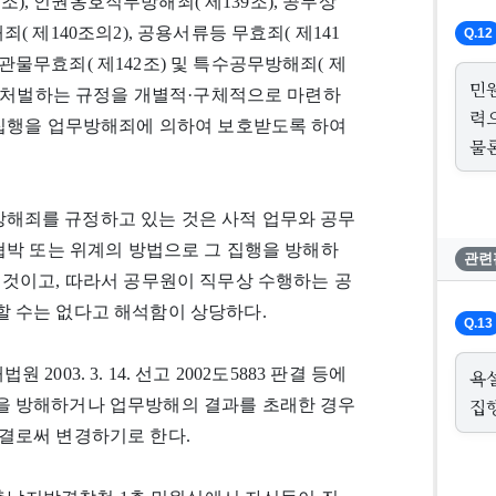
8조), 인권옹호직무방해죄( 제139조), 공무상
 제140조의2), 공용서류등 무효죄( 제141
Q.12
 보관물무효죄( 제142조) 및 특수공무방해죄( 제
민
를 처벌하는 규정을 개별적·구체적으로 마련하
력
 집행을 업무방해죄에 의하여 보호받도록 하여
물
해죄를 규정하고 있는 것은 사적 업무와 공무
협박 또는 위계의 방법으로 그 집행을 방해하
관련
 것이고, 따라서 공무원이 직무상 수행하는 공
 수는 없다고 해석함이 상당하다.
Q.13
법원 2003. 3. 14. 선고 2002도5883 판결 등에
욕
집
을 방해하거나 업무방해의 결과를 초래한 경우
결로써 변경하기로 한다.