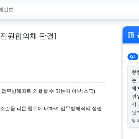
166, 전원합의체 판결]
Q.1
형
는
에
를 업무방해죄로 의율할 수 있는지 여부(소극)
경
서
 소란을 피운 행위에 대하여 업무방해죄의 성립
원
방