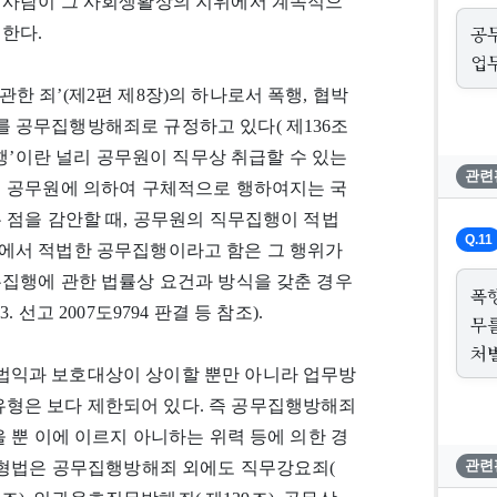
 사람이 그 사회생활상의 지위에서 계속적으
공
한다.
업
 죄’(제2편 제8장)의 하나로서 폭행, 협박
 공무집행방해죄로 규정하고 있다( 제136조
집행’이란 널리 공무원이 직무상 취급할 수 있는
관련
이 공무원에 의하여 구체적으로 행하여지는 국
 점을 감안할 때, 공무원의 직무집행이 적법
Q.11
에서 적법한 공무집행이라고 함은 그 행위가
무집행에 관한 법률상 요건과 방식을 갖춘 경우
폭
. 선고 2007도9794 판결 등 참조).
무
처벌
법익과 보호대상이 상이할 뿐만 아니라 업무방
형은 보다 제한되어 있다. 즉 공무집행방해죄
 뿐 이에 이르지 아니하는 위력 등에 의한 경
한 형법은 공무집행방해죄 외에도 직무강요죄(
관련