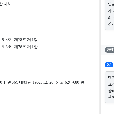
일
 사례.
가
의
전
항 제8호, 제78조 제1항
항 제8호, 제78조 제1항
관련
Q.4
만
0-1, 민66), 대법원 1962. 12. 20. 선고 62다680 판
요
상
관