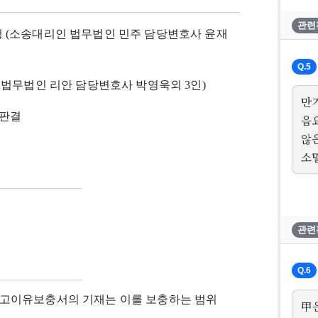
관련
 (소송대리인 법무법인 민주 담당변호사 윤재
Q.5
 법무법인 리안 담당변호사 박영욱외 3인)
만
7 판결
음
않
소
관련
Q.6
상고이유보충서의 기재는 이를 보충하는 범위
甲