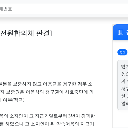
312, 전원합의체 판결]
Q.1
만
음
지
 부분을 보충하지 않고 어음금을 청구한 경우 소
청
 백지 보충권은 어음상의 청구권이 시효중단에 의
한
 여부(적극)
멸
속어음의 소지인이 그 지급기일로부터 3년이 경과한
를 하였으나 그 소지인이 위 약속어음의 지급기