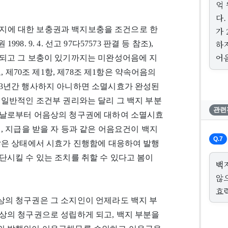
억
다
 백지에 대한 보충권과 백지보충을 조건으로 한
가
하
 9. 4. 선고 97다57573 판결 등 참조),
어
되고 그 보충이 있기까지는 미완성어음에 지
 제70조 제1항, 제78조 제1항은 약속어음의
 3년간 행사하지 아니하면 소멸시효가 완성된
 일반적인 조건부 권리와는 달리 그 백지 부분
관련
 날로부터 어음상의 청구권에 대하여 소멸시효
, 지급을 받을 자 등과 같은 어음요건이 백지
Q.7
않은 상태에서 시효가 진행함에 대응하여 발행
단시킬 수 있는 조치를 취할 수 있다고 봄이
백
않
효
의 청구권은 그 소지인이 언제라도 백지 부
상의 청구권으로 성립하게 되고, 백지 부분을