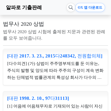
알파로
기출판례
OX 앱 다운로드
법무사 2020 상법
법무사 2020 상법 시험에 출제된 지문과 관련된 판례
를 모두 보여줍니다.
[대판 2017. 3. 23., 2015다248342, 전원합의체]
[다수의견] (가) 상법이 주주명부제도를 둔 이유는,
주식의 발행 및 양도에 따라 주주의 구성이 계속 변화
하는 단체법적 법률관계의 특성상 회사가 다수의 주
주와 관련된 법률관계를 외부적으로 용이하게 식별
할 수 있는 형식적이고도 획일적인 기준에 의하여 처
[대판 1998. 2. 10., 97다31113]
리할 수 있도록 하여 이와 관련된 사무처리의 효율성
과 법적 안정성을 도모하기 위함이다. 이는 회사가 주
[1] 어음에 어음채무자로 기재되어 있는 사람이 자신