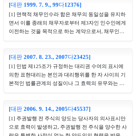
남용한 경우에도 마찬가지이다. [2] 법인의 대표자의
[대판 1999. 7. 9., 99다12376]
년으로 연장된 상태에서 주채무를 보증한 경우, 특별
행위가 직무에 관한 행위에 해당하지 아니함을 피해
한 사정이 없는 한 보증채무에 대하여는 민법 제163
[1] 면책적 채무인수라 함은 채무의 동일성을 유지하
자 자신이 알았거나 또는 중대한 과실로 인하여 ...
조 각 호의 단기소멸시효가 적용될 여지가 없고, 성질
면서 이를 종래의 채무자로부터 제3자인 인수인에게
에 따라 보증인에 대한 채권이 민사채권인 경우에는
이전하는 것을 목적으로 하는 계약으로서, 채무인수
10년, 상사채권인 경우에는 5년의 소멸시효기간이
로 인하여 인수인은 종래의 채무자와 지위를 교체하
적용된다.[2] 건설자재 등 판매업을 하는 甲이 乙 주
여 새로이 당사자로서 채무관계에 들어서서 종래의
식회사를 상대로 제기한 물품대금 청구소송에서 甲
[대판 2007. 8. 23., 2007다23425]
채무자와 동일한 채무를 부담하고 동시에 종래의 채
승소판결이 확정된 후 丙이 乙 회사의 물품대금채무
무자는 채무관계에서 탈퇴하여 면책되는 것일 뿐이
[1] 민법 제125조가 규정하는 대리권 수여의 표시에
를 연대보증한 사안에서, 상인인 甲이 상품을 판매한
므로, 인수채무가 원래 5년의 상사시효의 적용을 받
의한 표현대리는 본인과 대리행위를 한 자 사이의 기
대금채권에 대하여 丙...
던 채무라면 그 후 면책적 채무인수에 따라 그 채무자
본적인 법률관계의 성질이나 그 효력의 유무와는 관
의 지위가 인수인으로 교체되었다고 하더라도 그 소
계없이 어떤 자가 본인을 대리하여 제3자와 법률행위
멸시효의 기간은 여전히 5년의 상사시효의 적용을 받
를 함에 있어 본인이 그 자에게 대리권을 수여하였다
는다 할 것이고, 이는 채무인수행위가 상행위나 보조
[대판 2006. 9. 14., 2005다45537]
는 표시를 제3자에게 한 경우에 성립한다. [2] 상법 제
적 상행위에 해당하지 아니한다고 하여 달리 볼 것이
15조의 부분적 포괄대리권을 가진 사용인은 영업의
[1] 주권발행 전 주식의 양도는 당사자의 의사표시만
아니다. [2] 면책적 채무인수가 있은 경우, 인수채무
특정한 종류 또는 특정한 사항에 관한 재판 외의 모든
으로 효력이 발생하고, 주권발행 전 주식을 양수한 사
의 소멸시효기간은...
행위를 할 수 있는 대리권을 가진 상업사용인을 말하
람은 특별한 사정이 없는 한 양도인의 협력을 받을 필