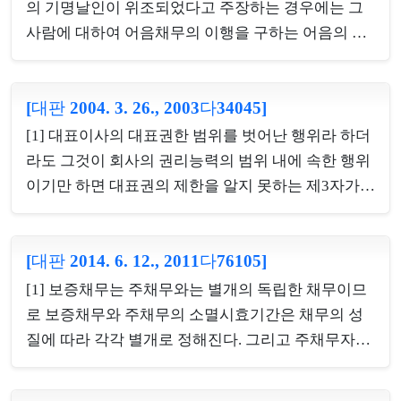
주에 대한 실질적인 권리관계를 따로 조사하지 않고
의 기명날인이 위조되었다고 주장하는 경우에는 그
주주명부의 기재에 따라 주주권을 행사할 수 있는 자
사람에 대하여 어음채무의 이행을 구하는 어음의 소
를 획일적으로 확정하려는 것으로서, 주주권의 행사
지인이 그 기명날인이 진정한 것임을 증명하지 않으
가 회사와 주주를 둘러싼 다수의 이해관계인 사이의
면 안 된다. [2] 무권대리행위에 대한 추인은 무권대
법률관계에 중대한 영향을 줄 수 있음을 고려한 것이
[대판 2004. 3. 26., 2003다34045]
리행위로 인한 효과를 자기에게 귀속시키려는 의사
며, 단지 해당 주주의 회사에 대한 권리행사 사무의
표시이니만큼 무권대리행위에 대한 추인이 있었다고
[1] 대표이사의 대표권한 범위를 벗어난 행위라 하더
처리에 관한 회사의 편의만을 위한 것이라고 볼 수 없
하려면 그러한 의사가 표시되었다고 볼 만한 사유가
라도 그것이 회사의 권리능력의 범위 내에 속한 행위
다. (나) 회...
있어야 하고, 무권대리행위가 범죄가 되는 경우에 대
이기만 하면 대표권의 제한을 알지 못하는 제3자가
하여 그 사실을 알고도 장기간 형사고소를 하지 아니
그 행위를 회사의 대표행위라고 믿은 신뢰는 보호되
하였다 하더라도 그 사실만으로 묵시적인 추인이 있
어야 하고, 대표이사가 대표권의 범위 내에서 한 행위
었다고 할 수는 없는바, 권한 없이 기명날인을 대행하
[대판 2014. 6. 12., 2011다76105]
는 설사 대표이사가 회사의 영리목적과 관계없이 자
는 방식에 의하여 약속어음을 위조한 경우에 피위조
기 또는 제3자의 이익을 도모할 목적으로 그 권한을
[1] 보증채무는 주채무와는 별개의 독립한 채무이므
자가 이를 묵시적으로 추인하였다고 인정하려면 추
남용한 것이라 할지라도 일단 회사의 행위로서 유효
로 보증채무와 주채무의 소멸시효기간은 채무의 성
인의 의사가 표시되...
하고, 다만 그 행위의 상대방이 대표이사의 진의를 알
질에 따라 각각 별개로 정해진다. 그리고 주채무자에
았거나 알 수 있었을 때에는 회사에 대하여 무효가 되
대한 확정판결에 의하여 민법 제163조 각 호의 단기
는 것이며, 이는 민법상 법인의 대표자가 대표권한을
소멸시효에 해당하는 주채무의 소멸시효기간이 10