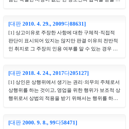
는 것이므로, 이에 해당하기 위해서는 그 사용인의 업
요 없이 단독으로 자신이 주식을 양수한 사실을 증명
무 내용에 영업주를 대리하여 법률행위를 하는 것이
함으로써 회사에 대하여 그 명의개서를 청구할 수 있
당연히 포함되어 있어야 한다. [3] 상법 제14조 제1항
[대판 2010. 4. 29., 2009다88631]
지만, 회사 이외의 제3자에 대하여 양도 사실을 대항
은, 실제로는 지배인에 해당하지 않는 사용인이 지배
하기 위하여는 지명채권의 양도에 준하여 확정일자
[1] 상고이유로 주장한 사항에 대한 구체적·직접적
인처럼 보이는 명칭을 사용하는 경우에 그러한 사용
있는 증서에 의한 양도통지 또는 승낙을 갖추어야 한
판단이 표시되어 있지는 않지만 판결 이유의 전반적
인을...
다는 점을 고려할 때, 양도인은 회사에 그와 같은 양
인 취지로 그 주장의 인용 여부를 알 수 있는 경우 또
도통지를 함으로써 양수인으로 하여금 제3자에 대한
는 실제로 판단을 하지 않았지만 그 주장이 배척될 것
대항요건을 갖출 수 있도록 해 줄 의무를 부담한다.
이 명백한 경우에 판단누락이 있다고 할 수 있는지 여
따라서 양도인이 그러한 채권양도의 통지를 하기 전
[대판 2018. 4. 24., 2017다205127]
부(소극)[2] 주권발행 전의 주식양도의 제3자에 대한
에 제3자에게 이중으로 양도하고 회사에게 확정일자
대항요건(=확정일자 있는 증서에 의한 양도통지 또
[1] 상인은 상행위에서 생기는 권리·의무의 주체로서
있는 양도통지를 하는 등 대항요건을 갖추어 줌으로
는 회사의 승낙)[3] 주권발행 전 주식의 이중양수인
상행위를 하는 것이고, 영업을 위한 행위가 보조적 상
써 양수인이 ...
이 모두 확정일자 있는 증서에 의한 통지나 승낙의 요
행위로서 상법의 적용을 받기 위해서는 행위를 하는
건을 갖추지 못한 경우, 제2 주식양수인이 제1 주식양
자 스스로 상인 자격을 취득하는 것을 당연한 전제로
수인 명의로 이미 적법하게 마쳐진 명의개서를 말소
한다. 회사가 상법에 의해 상인으로 의제된다고 하더
하고 자신의 명의로 명의개서를 하여 줄 것을 청구할
[대판 2000. 9. 8., 99다58471]
라도 회사의 기관인 대표이사 개인이 상인이 되는 것