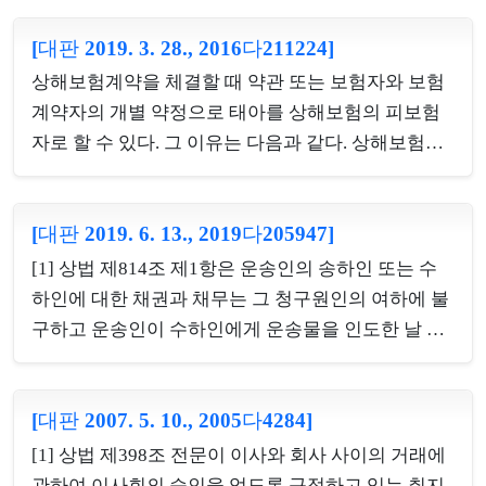
급할 의무는 구성원 전원의 상행위에 따라 부담한 채
기까지 경료되고 그후 새로운 임원이 선임되었다면
무로서 공동수급체의 구성원들인 잔존 조합원들은
[대판 2019. 3. 28., 2016다211224]
특별한 사정이 없는한 동 임시주주총회 결의와 이사
연대하여 탈퇴한 조합원에게 지분환급의무를 이행할
회 결의의 부존재확인이나 무효확인을 구할 법률상
상해보험계약을 체결할 때 약관 또는 보험자와 보험
책임이 있다.
이익이 없다.나. 주주총회결의 취소와 결의무효확인
계약자의 개별 약정으로 태아를 상해보험의 피보험
판결은 대세적 효력이 있으므로 그와 같은 소송의 피
자로 할 수 있다. 그 이유는 다음과 같다. 상해보험은
고가 될수 있는 자는 그 성질상 회사로 한정된다.다.
피보험자가 보험기간 중에 급격하고 우연한 외래의
주주총회결의부존재확인의 소송은 일응 외형적으로
사고로 인하여 신체에 손상을 입는 것을 보험사고로
는 존재하는 것같이 보이는 주주총회결의가 그 성립
[대판 2019. 6. 13., 2019다205947]
하는 인보험이므로, 피보험자는 신체를 가진 사람
과정에 있어서의 흠결이 중대하고도 명백하기 때문
(人)임을 전제로 한다(상법 제737조). 그러나 상법상
[1] 상법 제814조 제1항은 운송인의 송하인 또는 수
에 그 결의자체가 존재하는 것으로 볼 수 없을 때에
상해보험계약 체결에서 태아의 피보험자 적격이 명
하인에 대한 채권과 채무는 그 청구원인의 여하에 불
법률상 유효한 결의로서 존...
시적으로 금지되어 있지 않다. 인보험인 상해보험에
구하고 운송인이 수하인에게 운송물을 인도한 날 또
서 피보험자는 ‘보험사고의 객체’에 해당하여 그 신
는 인도할 날부터 1년 이내에 재판상 청구가 없으면
체가 보험의 목적이 되는 자로서 보호받아야 할 대상
소멸하되, 당사자의 합의에 의하여 위 기간을 연장할
을 의미한다. 헌법상 생명권의 주체가 되는 태아의 형
[대판 2007. 5. 10., 2005다4284]
수 있도록 규정하고 있다. 이러한 해상 운송인의 송하
성 중인 신체도 그 자체로 보호해야 할 법익이 존재하
인이나 수하인에 대한 권리·의무에 관한 소멸기간은
[1] 상법 제398조 전문이 이사와 회사 사이의 거래에
고 보호의 필요성도 본질적으로 사람과 다르지 않다
제척기간이고, 제척기간의 기산점은 ‘운송물을 인도
관하여 이사회의 승인을 얻도록 규정하고 있는 취지