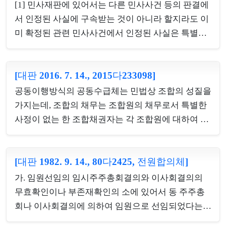
수 있는지 여부(소극) 및 회사가 그 청구를 받아들여
은 아니다. 대표이사 개인이 회사의 운영 자금으로 사
[1] 민사재판에 있어서는 다른 민사사건 등의 판결에
제2 주식양수인 명의로 명의개서를 마쳐 주었더라도
용하려고 돈을 빌리거나 투자를 받더라도 그것만으
서 인정된 사실에 구속받는 것이 아니라 할지라도 이
회사에 대...
로 상행위에 해당하는 것은 아니다. 또한 상인이 영업
미 확정된 관련 민사사건에서 인정된 사실은 특별한
과 상관없이 개인 자격에서 돈을 투자하는 행위는 상
사정이 없는 한 유력한 증거가 되므로, 합리적인 이유
인의 기존 영업을 위한 보조적 상행위로 볼 수 없다.
설시 없이 이를 배척할 수 없다. [2] 주권의 점유를 취
[2] 채무의 변제에 관하여 일정한 사실이 부관으로 붙
[대판 2016. 7. 14., 2015다233098]
득하는 방법에는 현실의 인도(교부) 외에 간이인도,
여진 경우에는 특별한 사정이 없는 한 사실이 발생한
반환청구권의 양도가 있으며, 양도인이 소유자로부
공동이행방식의 공동수급체는 민법상 조합의 성질을
때뿐만 아니라 사실의 발생이 불가능하게 된 때에도
터 보관을 위탁받은 주권을 제3자에게 보관시킨 경우
가지는데, 조합의 채무는 조합원의 채무로서 특별한
이행기...
에 반환청구권의 양도에 의하여 주권의 선의취득에
사정이 없는 한 조합채권자는 각 조합원에 대하여 지
필요한 요건인 주권의 점유를 취득하였다고 하려면,
분의 비율에 따라 또는 균일적으로 권리를 행사할 수
양도인이 그 제3자에 대한 반환청구권을 양수인에게
있지만, 조합채무가 조합원 전원을 위하여 상행위가
양도하고 지명채권 양도의 대항요건을 갖추어야 한
[대판 1982. 9. 14., 80다2425, 전원합의체]
되는 행위로 인하여 부담하게 된 것이라면 상법 제57
다. [3] 주권의 취득이 악의 또는 중대한 과실로 인한
조 제1항을 적용하여 조합원들의 연대책임을 인정함
가. 임원선임의 임시주주총회결의와 이사회결의의
때에는 선의취득이 인정되지 않는바(상법 제359조,
이 타당하므로, 공동수급체의 구성원들이 상인인 경
무효확인이나 부존재확인의 소에 있어서 동 주주총
수표법 제21...
우 탈퇴한 조합원에 대하여 잔존 조합원들이 탈퇴 당
회나 이사회결의에 의하여 임원으로 선임되었다는
시의 조합재산상태에 따라 탈퇴 조합원의 지분을 환
피고나 소외인들이 모두 그직을 사임하여 그 사임등