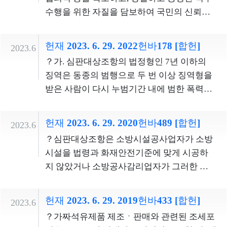
법상 후보자 비방 금지 규정 등을 통해 무분별
수행을 위한 자질을 담보하여 국민의 신뢰를
한 흑색선전 등의 방지도 가능하다. 이러한 점
제고하기 위한 것이므로, 입법목적의 정당성
들을 종합하면, 심판대상조항은 목적 달성에
및 수단의 적합성이 인정된다. 법원이 범죄의
필요한 범위를 넘어 장기간 동안 선거에 영향
헌재 2023. 6. 29. 2022헌바178 [합헌]
2023.6
모든 정황을 고려하여 금고 이상의 형에 대한
을 미치게 하기 위한 화환의 설치를 금지하는
？가. 심판대상조항의 법정형인 7년 이하의
집행유예의 판결을 하였다면 그와 같은 사실
것으로, 과잉금지원칙에 위반되어 정치적 표
징역은 동종의 범행으로 두 번 이상 징역형을
은 사회적 비난가능성이 결코 적지 아니함을
현의 자유를 침해한다. 2. 심판대상조항의 위
받은 사람이 다시 누범기간 내에 범한 폭력범
의미하고, 집행유예는 선고유예보다 범죄의
헌성은 선거에 영향을 미치게 하기 위하여 화
죄의 불법성과 비난가능성을 무겁게 평가하
죄질 및 범정이 훨씬 중한 사유이므로, 범죄의
환을 설치하는 행위를 장기간 동안 포괄적으
여 징벌의 강도를 높여 이와 같은 범죄를 예방
유형 등을 한정하지 아니하였다는 이유로 특
헌재 2023. 6. 29. 2020헌바489 [합헌]
2023.6
로 규제하는 데 있고, 이와 관련하여 정치적 표
하여야 한다는 형사정책적 판단에 따른 것으
수경비원의 직업의 자유를 과도하게 제한한
？심판대상조항은 소방시설공사업자가 소방
현행위의 방법을 구체적으로 어느 정도로 허
로, 이와 같은 입법자의 입법정책적 결단이 입
다고 보기 어렵다. 심판대상조항은 범죄행위
시설을 법령과 화재안전기준에 맞게 시공하
용할 것인가는 입법자가 논의를 거쳐 결정해
법재량의 범위를 벗어난 것이라고 볼 수 없다.
로 금고 이상의 형의 집행유예를 선고받은 경
지 않았거나 소방공사감리업자가 그러한 시
야 할 사항이다. 따라서 심판대상조항에 대하
？또한 심판대상조항은 징역형만을 규정하고
우 특수경비원의 신분을 영원히 박탈하는 것
공을 지도ㆍ감독하지 못한 경우, 하자의 경중
여 2024. 5. 31.을 시한으로 입법자가 개정할
있기는 하나 그 범위를 넓게 규정하고 있어 실
이 아니라 집행유예기간 동안만을 결격사유
이나 고의ㆍ과실 여부를 불문하고 일률적으
때까지 계속 적용을 명하는 헌법불합치결정
제 재판 과정에서 그 내용과 정상에 따라 양형
헌재 2023. 6. 29. 2019헌바433 [합헌]
2023.6
로 규정하고 있고, 그 기간은 개인이 받는 형벌
로 1년 이하의 징역 또는 1천만 원 이하의 벌
을 한다.
이 조절될 수 있으므로, 심판대상조항이 벌금
？가짜석유제품 제조ㆍ판매와 관련된 조세포
의 정도에 따라 달리 정해지므로, 기본권침해
금에 처하도록 규정하고 있다. 이는 소방시설
형을 선택형으로 규정하고 있지 않더라도 입