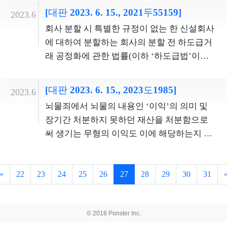
14. 법률 제10600호로 개정되기 전의 것, 이하
구는 기본권 침해의 직접성 요건을 갖추지 못
보호장비 사용행위로 인해 영향을 받은 신체
와 처벌이 힘들다는 밀반송범의 특성을 고려
[대판 2023. 6. 15., 2021두55159]
등소유자의 100분의 30 이상이 정비예정구역
다. 그러나 이 사건 공고의 목적을 달성하기 위
2023.6
‘구 상법’이라고 한다) 제398조가 개정된 것으
하여 부적법하다. 2. 이 사건 시행령조항은 정
의 자유와 인격권은 그 목적 달성을 위한 범위
하면, 밀반송 물품을 몰수ㆍ추징하는 것과 별
해제를 요구하고 있는 상황이라면 추후 정비
하여 반드시 토요일 오전에 시험이 시행되어
회사 분할 시 특별한 규정이 없는 한 신설회사
로, 구 상법 제398조와 달리 적용 대상을 주요
부광고의 업무 집행을 일원화함으로써 정부
내에서 제한적이므로 법익의 균형성도 인정
개로 경제적 불이익을 가함으로써 경제적 동
사업의 시행이 지연되거나 좌초될 가능성이
야 하는 것은 아니다. 예컨대 두 번의 시험 중
에 대하여 분할하는 회사의 분할 전 하도급거
주주 등에까지 확대하였고, ‘미리’ 중요사실을
광고 업무의 공공성과 투명성, 효율성을 도모
된다. 따라서 이 사건 보호장비 사용행위는 과
기에 의한 대규모 밀반송 범죄를 예방하고 엄
큰 점, 토지등소유자에게는 정비계획의 입안
적어도 한 번은 토요일이 아닌 일요일에 시행
래 공정화에 관한 법률(이하 ‘하도급법’이라
밝히고 이사회의 승인을 받을 것을 명시하였
하여 정부광고의 전반적인 질적 향상을 이루
잉금지원칙을 위반하여 청구인의 신체의 자
단할 필요가 크다. 따라서 이 사건 처벌조항은
을 제안할 수 있는 방법이 있는 점, 정비예정구
할 수 있고, 시험을 토요일에 시행하더라도 그
한다) 위반행위를 이유로 하도급법 제25조 제
으며, 이사회 승인을 위한 결의요건을 가중하
고자 하는 것이다. 정부광고의 대국민 정책소
유 및 인격권을 침해하지 않는다.
책임과 형벌 간의 비례원칙에 위반되지 아니
역 해제를 위해서는 지방도시계획위원회의
시간을 일몰 후로 조정하는 방법이나, 외국의
1항에 따른 시정조치를 명하는 것은 허용되지
였을 뿐만 아니라, 거래의 내용과 절차가 공정
통 효과를 높이기 위해서는 정부광고의 기획
[대판 2023. 6. 15., 2023도1985]
한다. 4. 이 사건 처벌조항은 밀반송죄의 법정
2023.6
심의를 거쳐야 하고, 정비예정구역의 해제는
입법례와 같이 종교적 이유로 공지된 날짜에
않는다. 구체적인 이유는 아래와 같다. ① 대법
하여야 한다고 규정하는 한편, 구 상법 제398
부터 집행에 이르는 과정을 통합적으로 관리
형을 밀수출죄의 법정형과 동일하게 규정하
뇌물죄에서 뇌물의 내용인 ‘이익’의 의미 및
해제권자의 재량적 행위인 점, 정비예정구역
시험에 응시할 수 없는 수험생들에게 다른 날
원은 2007. 11. 29. 선고 2006두18928 판결에
조 후단의 민법 제124조와 관련된 내용을 제
할 필요가 있다. 또한, 정부광고 업무를 전담하
고 있다. 수출이나 반송 모두 미신고행위를 처
장기간 처분하지 못하던 재산을 처분함으로
해제에 관한 위법이 있는 경우 항고소송을 통
짜에 시험을 칠 수 있도록 허용하는 방법 등도
서 법률 규정이 없는 이상 분할하는 회사의 분
외하였다. 이러한 상법 제398조의 문언 내용
여 수행할 기관을 두지 않을 경우, 광고사업자
벌함으로써 통관절차의 이행을 강제하여 관
써 생기는 무형의 이익도 이에 해당하는지 여
하여 이를 다툴 수 있는 점 등을 종합적으로 고
고려해볼 수 있다. 이와 관련하여 피청구인이
할 전 독점규제 및 공정거래에 관한 법률(이하
을 입법 취지와 개정 연혁 등에 비추어 보면,
들 사이에 과다한 광고 유치 경쟁이 벌어져 정
세행정상의 목적을 달성할 필요가 있고, 밀반
부(적극)
려하면, 심판대상조항이 적법절차원칙에 위
주장하는 바와 같은 시험시행인력 확보의 어
‘공정거래법’이라 한다) 위반행위를 이유로
이사 등이 자기 또는 제3자의 계산으로 회사
부광고 거래질서가 지금보다 혼란스러워질
송범과 밀수출범은 모두 일단 물품이 해외로
반된다고 볼 수 없다.
려움 또는 지방자치단체의 비협조 등과 같은
신설회사에 대하여 과징금을 부과하는 것은
와 유효하게 거래를 하기 위하여는 미리 상법
수 있다. 정부광고는 그 대부분이 소액광고들
반출된 이후에는 증거 확보조차 곤란하여 법
«
22
23
24
25
26
27
28
29
30
31
행정적 이유는 청구인의 종교의 자유를 제약
허용되지 않는다고 판시하였다. 공정거래법
제398조에서 정한 이사회 승인을 받아야 하므
인 반면, 광고주에 해당하는 정부기관등의 수
적 강제력을 통해 신고를 확보할 필요성이 있
하는 것을 정당화하기에 부족한 사정에 불과
에 따른 과징금 부과처분과 하도급법 제25조
로 사전에 상법 제398조에서 정한 이사회 승
는 매우 많다. 이에 이 사건 시행령조항은 단일
다는 측면에서 본질적으로 다르지 않다. 밀반
하다. 따라서 이 사건 공고는 과잉금지원칙에
제1항에 따른 시정조치명령 모두 해당 법 규
인을 받지 않았다면 특별한 사정이 없는 한 그
한 공적 기관이 규모의 경제를 통하여 협상력
송행위는 각국의 조세포탈 범죄로 이어지는
© 2018 Ponster Inc.
반하여 청구인의 종교의 자유를 침해한다.
정을 위반한 사업자를 처분 상대방으로 하는
거래는 무효라고 보아야 하고, 사후에 그 거래
을 가지고 정부광고 업무를 신속하고 효율적