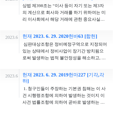
쇠창살 격리시설은 수시로 출입문이 여닫히
면, 반송신고의무자는 반송물품에 대하여 기
요일에 종교적 의미를 부여하는 응시자의 종
하여 당사자의 재판청구권 행사에 특별히 불
상법 제398조는 “이사 등이 자기 또는 제3자
고, 법원 외부나 법정과 연결된 구조로 되는 반
본적인 신고 및 검사 절차를 진행하여야 하는
교의 자유를 제한하게 되므로, 종교의 자유 제
이익한 영향을 미친다고 보기 어려운 점, 불변
의 계산으로 회사와 거래를 하기 위하여는 미
면, 법정 대기실을 담당하는 교정 인원은 소수
불이익을 입을 뿐이다. 따라서 이 사건 신고의
한 문제는 기본권의 주체만을 달리하여 그대
기간에 관해서는 소송행위의 추후보완이 가
리 이사회에서 해당 거래에 관한 중요사실을
에 그쳐 교정시설에 비해 구금 기능이 취약하
무조항은 과잉금지원칙에 반하여 환승 여행
로 존속하게 된다. 또한 대부분의 지방자치단
능한 점 등을 종합하여 보면, 불변기간조항이
밝히고 이사회의 승인을 받아야 한다. 이 경우
다. 또한 법정 대기실 내 쇠창살 격리시설에서
객의 일반적 행동자유권을 침해하지 아니한
체에서 시험장소 임차 및 인력동원 등의 이유
입법재량의 한계를 벗어나 재판을 받을 권리
이사회의 승인은 이사 3분의 2 이상의 수로써
수형자 사이의 분쟁이 발생할 가능성이 있다.
다. 3. 입법자는 밀반송범의 특성을 고려하여
헌재 2023. 6. 29. 2020헌바63 [합헌]
2023.6
로 일요일 시험실시가 불가하거나 어려워, 현
를 침해한다고 볼 수 없다.？
하여야 하고, 그 거래의 내용과 절차는 공정하
그러므로 법정 대기실 내 쇠창살 격리시설에
이 사건 밀반송죄조항 및 가중처벌조항에서
심판대상조항은 정비예정구역으로 지정되어
재로서는 일요일에 시험을 시행하는 것도 현
여야 한다.”라고 규정하고 있다. 이는 이사 등
서 수갑과 같은 보호장비를 사용하는 것은 불
반송한 물품의 원가를 기준으로 밀반송범의
있는 상태에서 정비사업이 장기간 방치됨으
실적으로 어려운 상황이다. 이러한 사정을 고
과 회사 사이에 이익상반거래가 비밀리에 행
가피한 측면이 있다. 수갑은 청구인의 신체를
법정형을 차등적으로 규정하였고, 법관은 개
로써 발생하는 법적 불안정성을 해소하고, 정
려할 때, 연 2회 실시되는 간호조무사 국가시
해지는 것을 방지하고 이사회의 직무감독권
비교적 적게 억압하면서 외부로의 노출 정도
별 사건의 행위 태양이나 불법의 정도 등에 부
비예정구역 내 토지등소유자의 재산권 행사
험을 모두 토요일에 실시한다고 하여 그로 인
행사를 통하여 이사 등과 회사 사이에 이루어
또한 크지 않은 보호장비에 해당하고, 여러 명
합하도록 구체적인 형을 정할 수 있다. 이 사건
를 보장하기 위한 것이다. 아직 정비계획의 수
한 기본권 제한이 지나치다고 볼 수 없다. 따라
지는 거래의 공정성을 확보함으로써, 이사 등
헌재 2023. 6. 29. 2019헌마227 [기각,각
2023.6
의 교도관이 계호하는 방법으로 보호장비 사
병과조항은 반송물품원가가 5억 원 이상인 범
립 및 정비구역 지정이 이루어지지 않고 있는
서 이 사건 공고는과잉금지원칙에 반하여 청
하]
이 회사와의 거래를 통하여 자기 또는 제3자
용을 대체할 수도 없으므로 침해의 최소성이
죄행위에 대해서만 물품원가의 벌금을 필요
정비예정구역을 대상으로 하는 점, 경기, 사업
구인의 종교의 자유를 침해하지 아니한다. 재
의 이익을 도모하고 회사와 주주에게 예기치
1. 청구인들이 주장하는 기본권 침해는 이 사
인정된다. 구금 기능이 취약해질 수밖에 없는
적으로 병과하도록 하고 있는데, 대규모 밀반
성 또는 주민갈등 등 다양한 사유로 인하여 정
판관 이은애, 재판관 김기영, 재판관 이미선의
못한 손해를 입히는 것을 방지하기 위함이다.
건 시행령조항에 의하여 발생하는 것이지 이
법정 대기실 내 쇠창살 격리시설에서 수형자
송범의 경우 막대한 범죄수익을 창출하기 위
비예정구역에 대한 정비계획 수립 등이 이루
반대의견 재림교인들은 이 사건 공고에 따라
상법 제398조는 이사 등의 사익추구 행위에
사건 법률조항에 의하여 곧바로 발생하는 것
의 도주를 예방하고 법정 내 질서 유지에 협력
해 조직적으로 이루어지는 범죄일 가능성이
어지지 않을 가능성도 있는 점, 정비예정구역
토요일에 시행되는 두 번의 시험에 모두 응시
대한 통제력을 강화하기 위해 구 상법(2011. 4.
이 아니므로, 이 사건 법률조항에 대한 심판청
하고자 하는 공익은 매우 중요한 반면, 이 사건
크고, 물품이 일단 반출되고 나면 범죄의 수사
으로 지정되어 있을 뿐인 단계에서부터 토지
하지 못하여 간호조무사 자격을 취득할 수 없