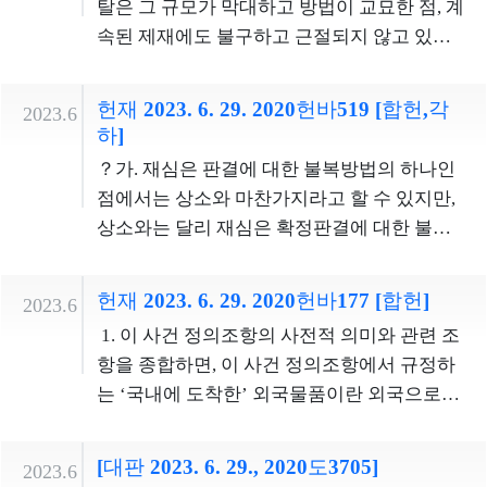
탈은 그 규모가 막대하고 방법이 교묘한 점, 계
를 최소화하고 있다. 따라서 심판대상조항은
이 법령이나 화재안전기준에 맞지 않게 시공
법형성의 재량의 범위를 벗어난 것으로 볼 수
속된 제재에도 불구하고 근절되지 않고 있는
과잉금지원칙에 반하여 특수경비원의 직업의
될 경우에는 설령 그 하자가 경미한 것이라고
없다. ？따라서 심판대상조항은 책임과 형벌
점, ‘사기 기타 부정한 행위’가 수반되는 경우
자유를 침해하지 않는다. ？
할지라도, 화재 발생 시 사람의 생명, 신체 및
간의 비례원칙에 위반되지 않는다. ？나. 심판
만 처벌하던 시기에는 처벌의 공백이 발생하
재산상 피해가 초래되거나 그러한 피해가 확
헌재 2023. 6. 29. 2020헌바519 [합헌,각
2023.6
대상조항은 전범과 후범이 모두 동종의 폭력
였던 점 등을 고려할 때, 입법자가 ‘사기나 그
하]
대될 위험이 있음을 고려한 것이다. 특히 위와
범죄 고의범일 것을 요하고, 전범에 대하여 2
밖의 부정한 행위’ 유무를 불문하고 행정적 제
같은 피해는 한 번 발생하면 돌이킬 수 없는 것
？가. 재심은 판결에 대한 불복방법의 하나인
회 이상의 징역형을 선고받아 형이 아직 실효
재를 넘어 형사처벌이라는 수단을 선택한 것
이므로 사전에 철저하게 예방할 필요가 있는
점에서는 상소와 마찬가지라고 할 수 있지만,
되지 아니하여야 하며, 누범으로 처벌하는 경
이 헌법적 한계를 넘은 것이라고 보기 어렵다.
바, 사후적인 보완명령이나 과태료 처분 등 단
상소와는 달리 재심은 확정판결에 대한 불복
우여야 하는 등 엄격한 구성요건을 설정하고
한편, 가짜석유제품 제조ㆍ판매와 관련된 조
순한 행정상의 제재수단만으로는 이와 같은
방법이고 확정판결에 대한 법적 안정성의 요
있다. 따라서 이러한 범죄자가 폭행의 상습범
세포탈이 지니는 반사회성ㆍ비윤리성의 정도
위험을 충분히 방지할 수 있다고 단정하기 어
청은 미확정판결에 대한 그것보다 훨씬 크기
에 비하여 비난가능성이 작다고 단정할 수 없
헌재 2023. 6. 29. 2020헌바177 [합헌]
를 고려한다면 법정형의 상한이 지나치게 높
2023.6
렵다. 그러므로 소방시설의 시공단계에 직접
때문에 상소보다 더 예외적으로 인정되어야
으므로, 심판대상조항의 법정형이 형법상 상
다고 할 수 없고, 법정형의 하한이 없어 법관이
1. 이 사건 정의조항의 사전적 의미와 관련 조
관여하는 소방시설공사업자와 소방공사감리
한다. 그리고 어떤 사유를 재심사유로 정하여
습폭행죄의 법정형에 비하？여 무겁다고 하
개별 사건의 죄질과 비난가능성에 부합하는
항을 종합하면, 이 사건 정의조항에서 규정하
업자로 하여금 소방시설을 법령과 화재안전
재심을 허용할 것인가, 재심에 있어 제소기간
여 형벌체계상 균형을 상실하여 평등원칙에
판결을 선고할 수 있으며, 징역형 또는 벌금형
는 ‘국내에 도착한’ 외국물품이란 외국으로부
기준에 맞게 시공ㆍ감리하도록 하고, 이에 실
을 둘 것인가 및 어떠한 종류의 소에 대한 확정
위반된다고 할 수 없다.？
의 선택적 선고만이 가능하기도 하다. 따라서
터 우리나라에 들여와 관세법에 따른 장치 장
질적 강제력을 부여하기 위해 그 위반행위에
판결의 재심에 제소기간을 둘 것인가 등은 모
조세범 처벌법 제5조는 책임과 형벌 간의 비
소, 즉 보세구역 또는 관세법 제155조 및 제
대하여 일률적으로 형벌을 부과하도록 규정
두 입법자가 확정판결에 대한 법적 안정성, 재
[대판 2023. 6. 29., 2020도3705]
2023.6
례원칙에 위배되지 않는다.？
156조의 장치 장소에 있는 물품으로서 수입신
한 입법자의 판단이 현저히 잘못되었다고 볼