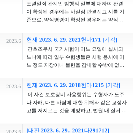
판의 신속ㆍ적정성, 법원의 업무부담 등을 고
포괄일죄 관계인 범행의 일부에 대하여 판결
고가 수리되기 전의 물품을 의미하는 것으로
수 없다. 나아가 법관의 양형을 통한 형벌개별
려하여 결정하여야 할 입법정책의 문제이
이 확정된 경우에는 사실심 판결선고 시를 기
충분히 예측할 수 있다. 따라서 이 사건 정의조
화 가능성을 고려할 때, 이 조항이 정한 법정형
다.？재심사유조항은 처벌의 대상이 되는 문
준으로, 약식명령이 확정된 경우에는 약식명
항은 죄형법정주의의 명확성원칙에 위배되지
도 책임의 범위를 벗어나 과도한 것이라고 볼
서 등의 위조ㆍ변조행위에 영향을 받은 판결
령 발령 시를 기준으로, 그 이전에 이루어진 범
아니한다. 2. 관세행정에서 법이 정한 통관절
수 없다. 따라서 심판대상조항은 책임과 형벌
에 대해서는 법적 안정성을 유지하여야 할 요
행에 대하여는 확정판결의 기판력이 미친다.
차는 관세 등의 부과를 통해 재정수입을 확보
헌재 2023. 6. 29. 2021헌마171 [기각]
간의 비례원칙에 위배되지 아니한다.？
2023.6
청보다 그 판결을 바로잡아 구체적 정의를 실
또한 상상적 경합범 중 1죄에 대한 확정판결
하는 것뿐만 아니라, 국가정책상 필요한 각종
간호조무사 국가시험이 어느 요일에 실시되
현하고 재판제도에 대한 국민의 신뢰를 유지
의 기판력은 다른 죄에 대하여도 미친다. 따라
규제사항에 대한 실효성을 확보하는 데에도
느냐에 따라 일부 수험생들은 시험 응시에 어
하여야 한다는 요청이 더 크게 고려된 것이므
서 포괄일죄 관계인 범행의 일부에 대하여 판
유용하다. 관세법 및 기타 수출입 관련 법령 등
느 정도 지장이나 불편을 감내할 수밖에 없으
로, 입법재량의 한계를 벗어나 재판을 받을 권
결이 확정되거나 약식명령이 확정되었는데
에 위배되는 반송행위를 억지하기 위해서는
므로 시험 요일은 피해를 최소화할 수 있는 방
리를 침해한다고 볼 수 없다.？나. 조속한 권리
그 사실심 판결선고 시 또는 약식명령 발령 시
이 사건 신고의무조항과 같이 모든 반송행위
안으로 결정하여야 한다. 시험일을 평일로 정
관계의 확정을 통한 종국판결의 법적 안정성
를 기준으로 그 이전에 이루어진 범행이 포괄
헌재 2023. 6. 29. 2018헌마1215 [기각]
2023.6
에 대하여 원칙적으로 신고의무를 부과할 필
할 경우 시험장의 확보와 전국적인 시험 관리
을 유지하고, 확정판결을 받은 당사자의 법적
일죄의 일부에 해당할 뿐만 아니라 그와 상상
이 사건 보호장비 사용행위는 수형자가 도주
요성이 크고, 관세법은 휴대품 등의 반송신고
에 어려움이 발생하고, 직장인이거나 재학 중
불안상태가 장기간 계속되는 것을 방지하기
적 경합관계에 있는 다른 죄에도 해당하는 경
나 자해, 다른 사람에 대한 위해와 같은 교정사
를 생략하게 하는 등 반송신고의무와 관련하
인 수험생의 시험 응시가 어렵게 된다. 시험일
위해서는 재심의 제기기간을 제한할 필요성
우에는 확정된 판결 내지 약식명령의 기판력
고를 저지르는 것을 예방하고, 법원 내 질서 유
여 기본권 제한을 최소화하고 있다. 통관질서
을 일요일로 정하는 경우 제칠일안식일예수
이 있다. 민사소송법 제456조 제1항의 재심기
은 위와 같이 상상적 경합관계에 있는 다른 죄
지에 협력하기 위한 것으로, 그 목적의 정당성
의 유지는 국가경제의 보호와 발전이라는 측
재림교(이하 ‘재림교’라 한다)를 믿는 청구인
간은 당사자가 재심사유가 있음을 안 때로부
에 대하여도 미친다.
및 수단의 적합성이 인정된다. 법정 대기실 내
면에서 그 자체로 중요성이 매우 큰 공익인 반
의 종교의 자유에 대한 제한은 없을 것이나, 일
터 개시되므로 이를 불변기간으로 정한다고
[대판 2023. 6. 29., 2021다291712]
2023.6