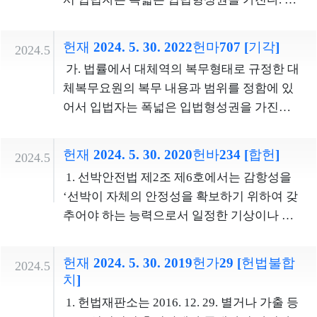
신문조서와 달리 볼 이유가 없으므로, 수사기
만 다른 종류의 병역 사이에 병역부담의 형평
관이 작성한 압수조서에 기재된 피의자였던
을 유지할 필요가 있으므로, 이와 같은 사정을
피고인의 자백 진술 부분은 피고인 또는 변호
헌재 2024. 5. 30. 2022헌마707 [기각]
2024.5
고려하여 입법형성권을 행사하여야 한다. 복
인이 내용을 부인하는 이상 증거능력이 없다.
가. 법률에서 대체역의 복무형태로 규정한 대
무기관조항, 기간조항 및 합숙조항은 헌법상
한편 위 규정에서 &lsquo;그 내용을 인정할 때
체복무요원의 복무 내용과 범위를 정함에 있
의무인 국방의 의무와 헌법상 기본권인 양심
&rsquo;란 피의자신문조서의 기재 내용이 진
어서 입법자는 폭넓은 입법형성권을 가진다.
의 자유를 조화시키고, 현역복무와 대체복무
술 내용대로 기재되어 있다는 의미가 아니고
다만 다른 종류의 병역 사이에 병역부담의 형
간에 병역부담의 형평을 기하여, 궁극적으로
그와 같이 진술한 내용이 실제 사실과 부합한
평을 유지할 필요가 있으므로, 이와 같은 사정
국가의 안전보장과 국민의 기본권 보호라는
헌재 2024. 5. 30. 2020헌바234 [합헌]
2024.5
다는 것을 의미하므로, 피고인이 공소사실을
을 고려하여 입법형성권을 행사하여야 한다.
헌법적 법익을 실현하고자 하는 것이다. 대체
1. 선박안전법 제2조 제6호에서는 감항성을
부인하는 경우 수사기관이 작성한 피의자신
복무기관조항, 기간조항 및 합숙조항은 헌법
복무에는 군사적 역무와 관련한 것이 모두 제
‘선박이 자체의 안정성을 확보하기 위하여 갖
문조서 중 공소사실을 인정하는 취지의 진술
상 의무인 국방의 의무와 헌법상 기본권인 양
외되어 있으므로, 반드시 신체등급을 고려하
추어야 하는 능력으로서 일정한 기상이나 항
부분은 그 내용을 인정하지 않았다고 보아야
심의 자유를 조화시키고, 현역복무와 대체복
여 복무기관을 달리하여야 한다고 보기 어렵
해조건에서 안전하게 항해할 수 있는 성능’이
한다. [2] 수사기관에 제출된 변호인의견서, 즉
무 간에 병역부담의 형평을 기하여, 궁극적으
다. 현역병도 희망하는 병과에서 특정 직무를
라고 정의하고 있고, 같은 법 제1조에서는 위
변호인이 피의사건의 실체나 절차에 관하여
로 국가의 안전보장과 국민의 기본권 보호라
헌재 2024. 5. 30. 2019헌가29 [헌법불합
2024.5
수행하는 방법으로 병역의무를 이행하게 해
법의 목적을 ‘선박의 감항성 유지 및 안전운항
자신의 의견 등을 기재한 서면에 피의자가 당
치]
는 헌법적 법익을 실현하고자 하는 것이다. 대
줄 것을 요구할 구체적 권리가 존재하지 않는
에 필요한 사항을 규정함으로써 국민의 생명
해사건 수사기관에 한 진술이 인용되어 있는
체복무에는 군사적 역무와 관련한 것이 모두
1. 헌법재판소는 2016. 12. 29. 별거나 가출 등
다. 복무기관조항은 복무 장소를 교정시설에
과 재산을 보호’하는 것이라고 규정하고 있다.
경우가 있다. 변호인의견서에 기재된 이러한