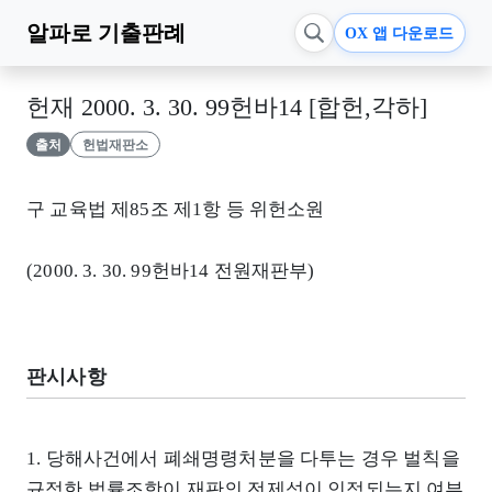
알파로
기출판례
OX 앱 다운로드
헌재 2000. 3. 30. 99헌바14 [합헌,각하]
출처
헌법재판소
구 교육법 제85조 제1항 등 위헌소원
(2000. 3. 30. 99헌바14 전원재판부)
판시사항
1. 당해사건에서 폐쇄명령처분을 다투는 경우 벌칙을
규정한 법률조항이 재판의 전제성이 인정되는지 여부