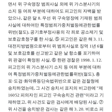
면서 위 구속영장 범죄사실 외에 위 가스분사기의
소지 등 여죄 부분에 대하여도 피고인의 자백을 받
았으나, 같은 달 8. 우선 위 구속영장에 기재된 범죄
사실에 대하여만 특정범죄가중처벌등에관한법률
위반(절도), 공기호부정사용의 각 죄로 공소제기 및
보호감호청구를 한 사실, ⑤ 피고인은 같은 해 3. 11.
대전지방법원으로부터 위 범죄사실로 징역 1년 6월
및 보호감호를 선고받고 같은 날 항소를 포기하여
위 판결이 확정된 사실, ⑥ 한편 경찰은 1998. 1. 12.
피고인의 위 가스분사기 소지 등 여죄 부분에 대하
여 특정범죄가중처벌등에관한법률위반(절도), 총
포·도검·화약류등단속법위반으로 같은 검찰청에
송치하였는데, 그 사건 송치서 표지의 비고란에 "제
16052 피의자인 피고인 구속송치건 관련"이라고 기
재하였고, 위 사건도 같은 검사에게 배당된 사실, ⑦
위 사건을 송치받은 검사는 같은 해 3. 20. 비로소 피