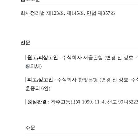
회사정리법 제123조, 제145조, 민법 제357조
전문
원고,피상고인
: 주식회사 서울은행 (변경 전 상호
황의채)
피고,상고인
: 주식회사 한빛은행 (변경 전 상호:
훈종외 6인)
원심판결
: 광주고등법원 1999. 11. 4. 선고 99나522
주문