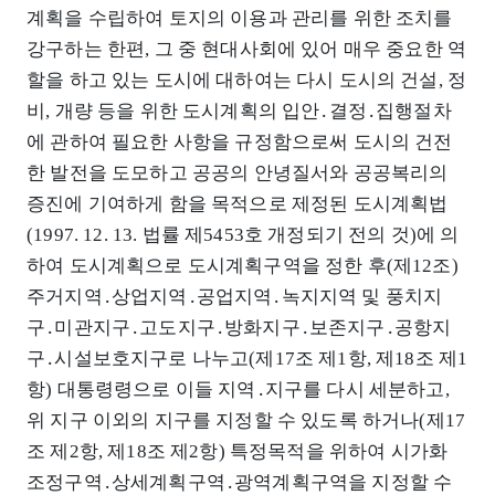
계획을 수립하여 토지의 이용과 관리를 위한 조치를
강구하는 한편, 그 중 현대사회에 있어 매우 중요한 역
할을 하고 있는 도시에 대하여는 다시 도시의 건설, 정
비, 개량 등을 위한 도시계획의 입안․결정․집행절차
에 관하여 필요한 사항을 규정함으로써 도시의 건전
한 발전을 도모하고 공공의 안녕질서와 공공복리의
증진에 기여하게 함을 목적으로 제정된 도시계획법
(1997. 12. 13. 법률 제5453호 개정되기 전의 것)에 의
하여 도시계획으로 도시계획구역을 정한 후(제12조)
주거지역․상업지역․공업지역․녹지지역 및 풍치지
구․미관지구․고도지구․방화지구․보존지구․공항지
구․시설보호지구로 나누고(제17조 제1항, 제18조 제1
항) 대통령령으로 이들 지역․지구를 다시 세분하고,
위 지구 이외의 지구를 지정할 수 있도록 하거나(제17
조 제2항, 제18조 제2항) 특정목적을 위하여 시가화
조정구역․상세계획구역․광역계획구역을 지정할 수