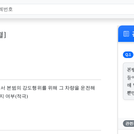
결]
Q.1
본
들
해
면서 본범의 강도행위를 위해 그 차량을 운전해
뿐
지 여부(적극)
관련