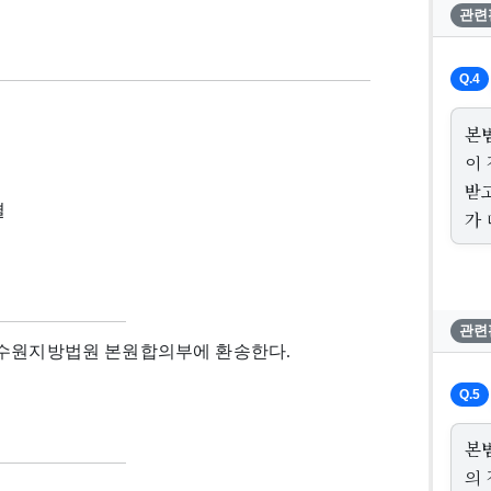
관련
Q.4
본
이
받
결
가 
관련
을 수원지방법원 본원합의부에 환송한다.
Q.5
본
의