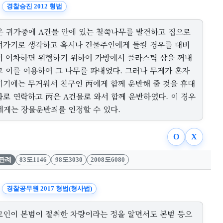
경찰승진 2012 형법
은 귀가중에 A건물 안에 있는 철쭉나무를 발견하고 집으로
져가기로 생각하고 혹시나 건물주인에게 들킬 경우를 대비
여 여차하면 위협하기 위하여 가방에서 플라스틱 삽을 꺼내
고 이를 이용하여 그 나무를 파내었다. 그러나 무게가 혼자
기기에는 무거워서 친구인 丙에게 함께 운반해 줄 것을 휴대
화로 연락하고 丙은 A건물로 와서 함께 운반하였다. 이 경우
에게는 장물운반죄를 인정할 수 있다.
O
X
판례
83도1146
98도3030
2008도6080
경찰공무원 2017 형법(형사법)
고인이 본범이 절취한 차량이라는 정을 알면서도 본범 등으