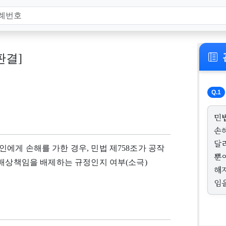
 판결]
Q.1
민
손
달
에게 손해를 가한 경우, 민법 제758조가 공작
뿐
해배상책임을 배제하는 규정인지 여부(소극)
해
임