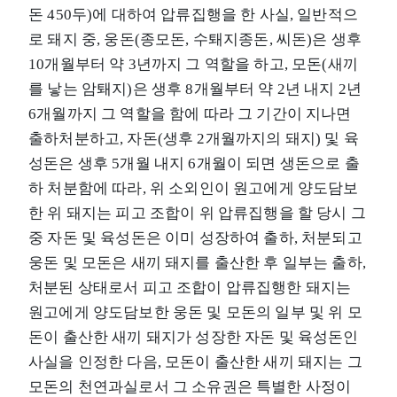
돈 450두)에 대하여 압류집행을 한 사실, 일반적으
로 돼지 중, 웅돈(종모돈, 수퇘지종돈, 씨돈)은 생후
10개월부터 약 3년까지 그 역할을 하고, 모돈(새끼
를 낳는 암퇘지)은 생후 8개월부터 약 2년 내지 2년
6개월까지 그 역할을 함에 따라 그 기간이 지나면
출하처분하고, 자돈(생후 2개월까지의 돼지) 및 육
성돈은 생후 5개월 내지 6개월이 되면 생돈으로 출
하 처분함에 따라, 위 소외인이 원고에게 양도담보
한 위 돼지는 피고 조합이 위 압류집행을 할 당시 그
중 자돈 및 육성돈은 이미 성장하여 출하, 처분되고
웅돈 및 모돈은 새끼 돼지를 출산한 후 일부는 출하,
처분된 상태로서 피고 조합이 압류집행한 돼지는
원고에게 양도담보한 웅돈 및 모돈의 일부 및 위 모
돈이 출산한 새끼 돼지가 성장한 자돈 및 육성돈인
사실을 인정한 다음, 모돈이 출산한 새끼 돼지는 그
모돈의 천연과실로서 그 소유권은 특별한 사정이