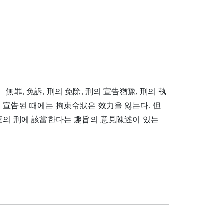
無罪, 免訴, 刑의 免除, 刑의 宣告猶豫, 刑의 執
 宣告된 때에는 拘束令狀은 效力을 잃는다. 但
禁錮의 刑에 該當한다는 趣旨의 意見陳述이 있는