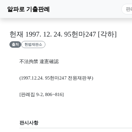
알파로
기출판례
헌재 1997. 12. 24. 95헌마247 [각하]
출처
헌법재판소
不法拘禁 違憲確認
(1997.12.24. 95헌마247 전원재판부)
[판례집 9-2, 806~816]
판시사항