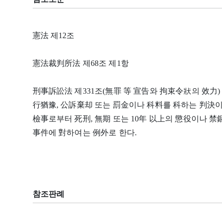
憲法 제12조
憲法裁判所法 제68조 제1항
刑事訴訟法 제331조(無罪 等 宣告와 拘束令狀의 效力) 
行猶豫, 公訴棄却 또는 罰金이나 科料를 科하는 判決이
檢事로부터 死刑, 無期 또는 10年 以上의 懲役이나 
事件에 對하여는 例外로 한다.
참조판례