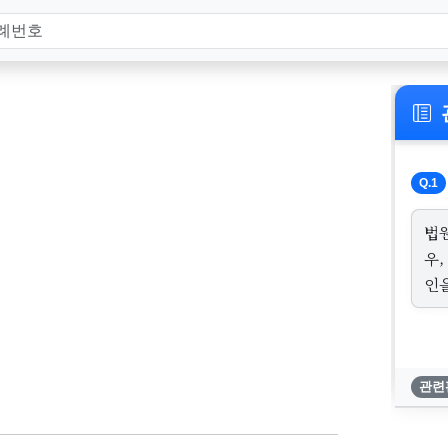
Q.1
법
우
인
관련