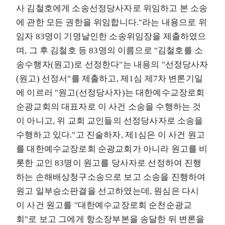
사 김철호에게 소송선정당사자로 위임하고 본 소송
에 관한 모든 권한을 위임합니다."라는 내용으로 위
임자 83명이 기명날인한 소송위임장을 제출하였으
며, 그 후 김철호 등 83명의 이름으로 "김철호를 소
송수행자(원고)로 선정한다"는 내용의 "선정당사자
(원고) 선정서"를 제출하고, 제1심 제7차 변론기일
에 이르러 "원고(선정당사자)는 대한예수교장로회
순광교회의 대표자로 이 사건 소송을 수행하는 것
이 아니고, 위 교회 교인들의 선정당사자로 소송을
수행하고 있다."고 진술하자, 제1심은 이 사건 원고
를 대한예수교장로회 순광교회가 아니라 원고를 비
롯한 교인 83명이 원고를 당사자로 선정하여 진행
하는 손해배상청구소송으로 보고 소송을 진행하여
원고 일부승소판결을 선고하였는데, 원심은 다시
이 사건 원고를 "대한예수교장로회 순천순광교
회"로 보고 그에게 항소장부본을 송달한 뒤 변론을