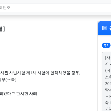
결]
Q.1
[
서 
(이
 실시된 사법시험 제1차 시험에 합격하였을 경우,
소송
여부(소극)
20
박자
게 되었다고 판시한 사례
◦
와 
기