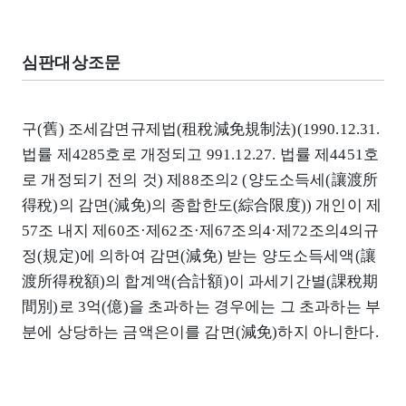
심판대상조문
구(舊) 조세감면규제법(租稅減免規制法)(1990.12.31.
법률 제4285호로 개정되고 991.12.27. 법률 제4451호
로 개정되기 전의 것) 제88조의2 (양도소득세(讓渡所
得稅)의 감면(減免)의 종합한도(綜合限度)) 개인이 제
57조 내지 제60조·제62조·제67조의4·제72조의4의규
정(規定)에 의하여 감면(減免) 받는 양도소득세액(讓
渡所得稅額)의 합계액(合計額)이 과세기간별(課稅期
間別)로 3억(億)을 초과하는 경우에는 그 초과하는 부
분에 상당하는 금액은이를 감면(減免)하지 아니한다.