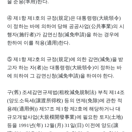
을 준용(準用)한다.
④ 제1항 제1호의 규정(規定)은 대통령령(大統領令)
이 정하는 바에 의하여 당해 공공사업(公共事業)의 시
행자(施行者)가 감면신청(減免申請)을 하는 경우에
한하여 이를 적용(適用)한다.
⑤ 제1항 제2호의 규정(規定)에 의한 감면(減免)을 받
고자 하는 자(者)는 대통령령(大統領令)이 정하는 바
에 의하여 그 감면신청(減免申請)을 하여야 한다.
구(舊) 조세감면규제법(租稅減免規制法) 부칙 제14조
(양도소득세(讓渡所得稅) 등의 면제(免除)에 관한 적
용례(適用例)) 제57조 제1항 제2호에 해당하거나 대
규모개발사업(大規模開發事業)에 필요한 토지(土地)
등을 1991년(年) 12월(月) 31일(日) 이전에 양도(讓