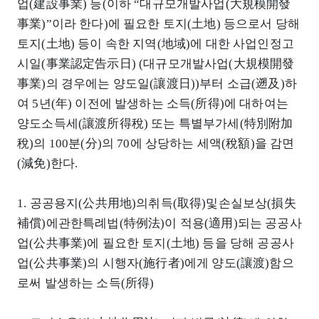
업(建設事業) 등(이하 “대규모개발사업(大規模開發
事業)”이라 한다)에 필요한 토지(土地) 등으로서 당해
토지(土地) 등이 속한 지역(地域)에 대한 사업인정고
시일(事業認定告示日) (대규모개발사업(大規模開發
事業)의 경우에는 양도일(讓渡日))부터 소급(遡及)하
여 5년(年) 이전에 발생하는 소득(所得)에 대하여는
양도소득세(讓渡所得稅) 또는 특별부가세(特別附加
稅)의 100분(分)의 70에 상당하는 세액(稅額)을 감면
(減免)한다.
1. 공공용지(公共用地)의취득(取得)및손실보상(損失
補償)에관한특례법(特例法)이 적용(適用)되는 공공사
업(公共事業)에 필요한 토지(土地) 등을 당해 공공사
업(公共事業)의 시행자(施行者)에게 양도(讓渡)함으
로써 발생하는 소득(所得)