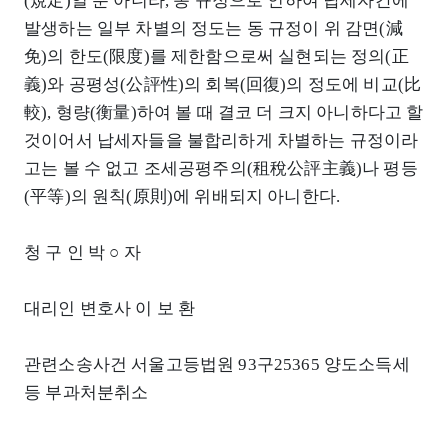
(規定)일 뿐 아니라, 동 규정으로 인하여 납세자간에
발생하는 일부 차별의 정도는 동 규정이 위 감면(減
免)의 한도(限度)를 제한함으로써 실현되는 정의(正
義)와 공평성(公評性)의 회복(回復)의 정도에 비교(比
較), 형량(衡量)하여 볼 때 결코 더 크지 아니하다고 할
것이어서 납세자들을 불합리하게 차별하는 규정이라
고는 볼 수 없고 조세공평주의(租稅公評主義)나 평등
(平等)의 원칙(原則)에 위배되지 아니한다.
청 구 인 박 ○ 자
대리인 변호사 이 보 환
관련소송사건 서울고등법원 93구25365 양도소득세
등 부과처분취소