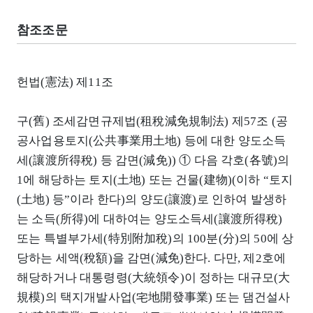
참조조문
헌법(憲法) 제11조
구(舊) 조세감면규제법(租稅減免規制法) 제57조 (공
공사업용토지(公共事業用土地) 등에 대한 양도소득
세(讓渡所得稅) 등 감면(減免)) ① 다음 각호(各號)의
1에 해당하는 토지(土地) 또는 건물(建物)(이하 “토지
(土地) 등”이라 한다)의 양도(讓渡)로 인하여 발생하
는 소득(所得)에 대하여는 양도소득세(讓渡所得稅)
또는 특별부가세(特別附加稅)의 100분(分)의 50에 상
당하는 세액(稅額)을 감면(減免)한다. 다만, 제2호에
해당하거나 대통령령(大統領令)이 정하는 대규모(大
規模)의 택지개발사업(宅地開發事業) 또는 댐건설사