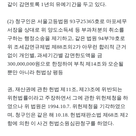
같이 감면토록 1년의 유예기간을 두고 있다.
(2) 청구인은 서울고등법원 93구25365호로 마포세무
서장을 상대로 위 양도소득세 등 부과처분의 취소를
구하는 행정소송을 제기하고, 같은 법원 94부70호로
위 조세감면규제법 제88조의2가 아무런 합리적 근거
없이 개인별, 과세기간별 감면한도액을 금
300,000,000원으로 한정하여 부칙 제14조와 모순될
뿐만 아니라 헌법상 평등
권, 재산권에 관한 헌법 제11조, 제23조에 위반되는
위헌법률이라고 주장하면서 그에 관한 위헌제청을 하
였으나 위 법원은 1994.10.7. 위헌제청을 기각하였으
며, 청구인은 같은 해 10.18. 헌법재판소법 제68조 제2
항에 의한 이 사건 헌법소원심판청구를 하였다.