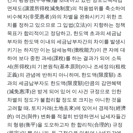
간의 평등권(平等權)을 초래하고 있던 양도소득세감
면제도(讓渡所得稅減免制度)의 적용범위를 축소하여
비수혜자(非受惠者)와의 차별을 완화시키기 위한 조
치를 정하고 있으므로 그 입법(立法)이 지향하는 정책
목표가 합리적이고 정당하고, 한도액 초과의 세금납
부자와 한도액 이내의 세금납부자간의 차이를 발생시
키기는 하지만 이는 담세능력(擔稅能力)이 큰 자에 대
하여 보다 중한 과세(課稅)를 하는 결과가 되어 소득
세(所得稅)의 기본원칙(基本原則)이나 조세정의(租稅
正義)의 관념에 반하지 아니하며, 한도액(限度額) 초
과의 세금납부자도 한도액(限度額)만큼의 감면혜택
(減免惠澤)은 받게 되어 있어 이 사건 규정으로 인한
차별의 정도가 불합리할 정도로 크지는 아니한 것을
고려할 때, 토지거래(土地去來)에 있어서 경제적(經濟
的) 여건(與件) 변화를 적절히 반영하면서 납세자들간
의 형평(衡平)을 도모하고자 한 합리적(合理的) 규정