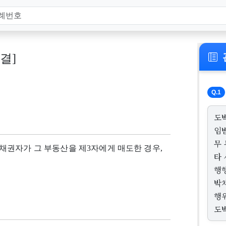
판결]
Q.1
도
임
무 
채권자가 그 부동산을 제3자에게 매도한 경우,
타
행
박
행
도