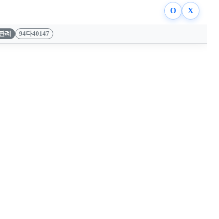
O
X
판례
94다40147