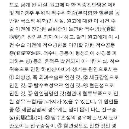
으로 남게 된 사실, 원고에 대한 최종진단명은 제6
및 제7 경추 부위의 척수위축증(부적합한 혈류를 동
반한 국소적 위축)인 사실, 원고에 대한 이 사건 수
술 이전에 진단된 골화증이 돌연한 척수병변(脊髓
病變)의 원인은 되지 아니하고, 달리 원고에게 이 사
건 수술 이전에 척수병변을 야기할 만한 척수공동
증(脊髓空洞症, 척수내 공동이 형성되어 신경을 파
괴하는 병) 등의 흔적은 발견되지 아니한 사실, 척수
위축으로 인한 하반신마비가 생기는 원인으로서는
① 외상성, 즉 외과수술로 인한 것, ② 세균감염으로
인한 것, ③ 탈수초성으로 인한 것, ④ 혈관성으로
인한 것, ⑤ 원인불명인 것(혈관내 혈류부족으로 인
한 경우 포함)등 5가지가 있을 수 있는데, 위 원인들
중 ② 세균감염의 경우에는 열이 몹시 나는 전구증
상(前驅症狀)이, ③ 탈수초성의 경우에는 먼저 눈이
안보이는 전구증상이, ④ 혈관성으로 인한 것인 경