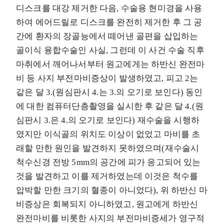
디스크를 대강 제거한 다음, 수술용 현미경을 사용
하여 에어드릴로 디스크를 완전히 제거한 후 그 공
간에 환자의 장골능에서 떼어낸 골편을 삽입하는
골이식 융합수술인 사실, 그런데 이 사건 수술 직후
마취에서 깨어나서부터 원고에게는 하반신 완전마
비 등 사지 부전마비증상이 발생하였고, 피고 2는
같은 달 3.(원심판시 4.는 3.의 오기로 보인다) 동인
에 대한 컴퓨터단층촬영을 실시한 후 같은 달 4.(원
심판시 3.은 4.의 오기로 보인다) 재수술을 시행하
였지만 이식골의 위치도 이상이 없었고 마비를 초
래할 만한 원인을 발견하지 못하였으며(재수술시
척수신경 전방 5mm의 공간에 피가 응고되어 있는
것을 발견하고 이를 제거하였는데 이것은 척수를
압박할 만한 크기의 혈종이 아니었다), 위 하반신 마
비증상은 회복되지 아니하였고, 원고에게 하반신
완전마비를 비롯한 사지의 부전마비증세가 영구적