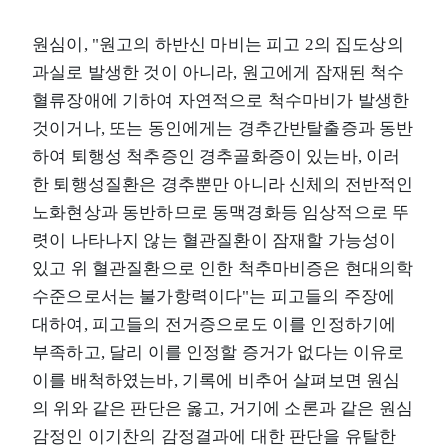
원심이, "원고의 하반신 마비는 피고 2의 집도상의
과실로 발생한 것이 아니라, 원고에게 잠재된 척수
혈류장애에 기하여 자연적으로 척수마비가 발생한
것이거나, 또는 동인에게는 경추간반탈출증과 동반
하여 퇴행성 척추증인 경추골화증이 있는바, 이러
한 퇴행성질환은 경추뿐만 아니라 신체의 전반적인
노화현상과 동반하므로 동맥경화등 임상적으로 뚜
렷이 나타나지 않는 혈관질환이 잠재할 가능성이
있고 위 혈관질환으로 인한 척추마비증은 현대의학
수준으로서는 불가항력이다"는 피고들의 주장에
대하여, 피고들의 전거증으로도 이를 인정하기에
부족하고, 달리 이를 인정할 증거가 없다는 이유로
이를 배척하였는바, 기록에 비추어 살펴보면 원심
의 위와 같은 판단은 옳고, 거기에 소론과 같은 원심
감정인 이기찬의 감정결과에 대한 판단을 유탈한