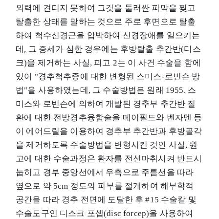
외력에 견디지 못하여 그것을 둘러싼 피막을 찢고
탈출한 상태를 말하는 것으로 주로 후면으로 탈출
하여 척수신경근을 압박하여 신경장애를 일으키는
데, 그 증세가 심한 경우에는 후방탈출 추간반(디스
크)을 제거하는 사실, 피고 2는 이 사건 수술을 함에
있어 "경추척추증에 대한 변형된 스미스-로빈슨 방
법"을 사용하였는데, 그 수술방법은 원래 1955. 스
미스와 로빈슨에 의하여 개발된 경추부 추간반 질
환에 대한 전방경추융합술을 메이필드와 벤자멘 등
이 에어드릴을 이용하여 경추부 추간반과 후방골각
을 제거하도록 수술방법을 변형시킨 것인 사실, 원
고에 대한 수술과정은 환자를 전신마취시켜 반드시
눕히고 경부 중앙선에서 우측으로 주름선을 따라
옆으로 약 5cm 정도의 피부를 절개하여 해부학적
공간을 따라 경추 전면에 도달한 후 #15 수술칼 및
수술도구인 디스크 포셉(disc forcep)을 사용하여