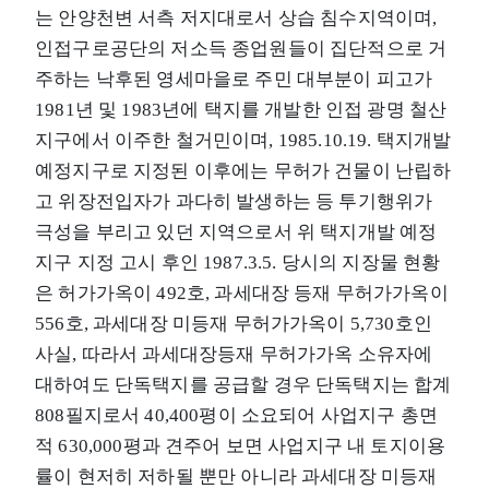
는 안양천변 서측 저지대로서 상습 침수지역이며,
인접구로공단의 저소득 종업원들이 집단적으로 거
주하는 낙후된 영세마을로 주민 대부분이 피고가
1981년 및 1983년에 택지를 개발한 인접 광명 철산
지구에서 이주한 철거민이며, 1985.10.19. 택지개발
예정지구로 지정된 이후에는 무허가 건물이 난립하
고 위장전입자가 과다히 발생하는 등 투기행위가
극성을 부리고 있던 지역으로서 위 택지개발 예정
지구 지정 고시 후인 1987.3.5. 당시의 지장물 현황
은 허가가옥이 492호, 과세대장 등재 무허가가옥이
556호, 과세대장 미등재 무허가가옥이 5,730호인
사실, 따라서 과세대장등재 무허가가옥 소유자에
대하여도 단독택지를 공급할 경우 단독택지는 합계
808필지로서 40,400평이 소요되어 사업지구 총면
적 630,000평과 견주어 보면 사업지구 내 토지이용
률이 현저히 저하될 뿐만 아니라 과세대장 미등재