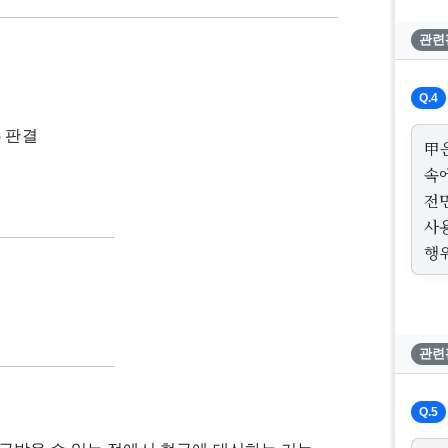
관련
Q.4
5 판결
甲은
속에
전
사
행
관련
Q.5