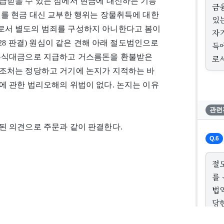
급받을 수 있는 점에서 현금에 대신하는 기능
금
이를 현금 대신 교부한 행위는 장물취득에 대한
있
로서 별도의 범죄를 구성하지 아니한다고 봄이
자
도1728 판결) 원심이 같은 견해 아래 절도범인으로
득
 음식대금으로 지급하고 거스름돈을 환불받은
로
조처는 정당하고 거기에 논지가 지적하는 바
에 관한 법리오해의 위법이 없다. 논지는 이유
관련
된 의견으로 주문과 같이 판결한다.
Q.6
절
를
법
당