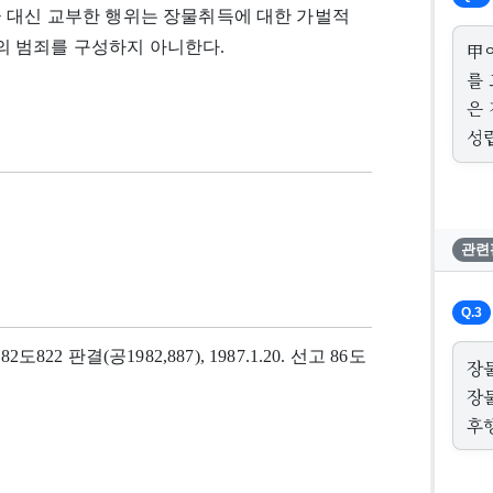
금 대신 교부한 행위는 장물취득에 대한 가벌적
 범죄를 구성하지 아니한다.
甲
를
은
성
관련
Q.3
82도822 판결(공1982,887), 1987.1.20. 선고 86도
장
장
후