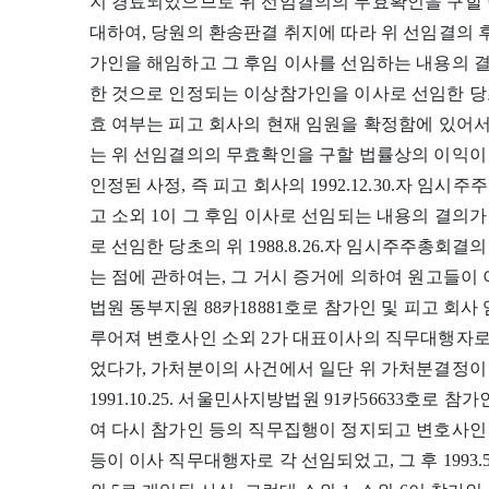
지 경료되었으므로 위 선임결의의 무효확인을 구할
대하여, 당원의 환송판결 취지에 따라 위 선임결의 후에
가인을 해임하고 그 후임 이사를 선임하는 내용의 
한 것으로 인정되는 이상참가인을 이사로 선임한 당초의
효 여부는 피고 회사의 현재 임원을 확정함에 있어
는 위 선임결의의 무효확인을 구할 법률상의 이익이 
인정된 사정, 즉 피고 회사의 1992.12.30.자 
고 소외 1이 그 후임 이사로 선임되는 내용의 결의
로 선임한 당초의 위 1988.8.26.자 임시주주총회
는 점에 관하여는, 그 거시 증거에 의하여 원고들이 이 
법원 동부지원 88카18881호로 참가인 및 피고 
루어져 변호사인 소외 2가 대표이사의 직무대행자로,
었다가, 가처분이의 사건에서 일단 위 가처분결정이
1991.10.25. 서울민사지방법원 91카56633호로
여 다시 참가인 등의 직무집행이 정지되고 변호사인 
등이 이사 직무대행자로 각 선임되었고, 그 후 1993