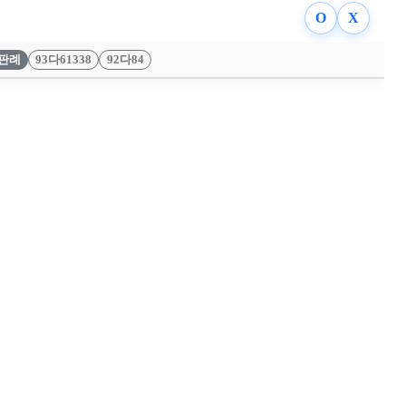
O
X
판례
93다61338
92다84