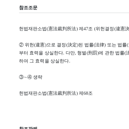
참조조문
헌법재판소법(憲法裁判所法) 제47조 (위헌결정(違憲決定
② 위헌(違憲)으로 결정(決定)된 법률(法律) 또는 법률
부터 효력을 상실한다. 다만, 형벌(刑罰)에 관한 법률(法
하여 그 효력을 상실한다.
③∼④ 생략
헌법재판소법(憲法裁判所法) 제68조
참조판례