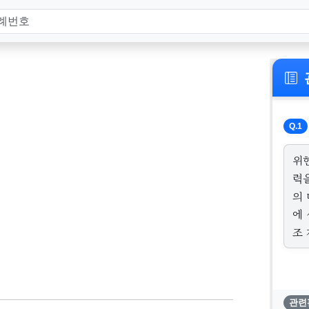
Q.1
위
력
의
에
조
관련