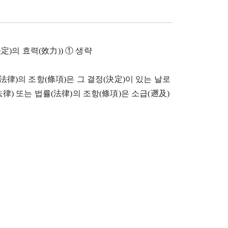
)의 효력(效力)) ① 생략
(法律)의 조항(條項)은 그 결정(決定)이 있는 날로
律) 또는 법률(法律)의 조항(條項)은 소급(遡及)