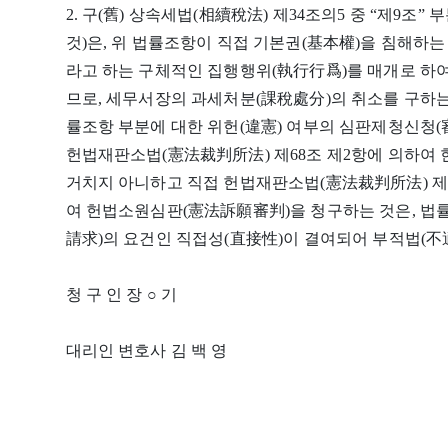
2. 구(舊) 상속세법(相續稅法) 제34조의5 중 “제9조” 부분
것)은, 위 법률조항이 직접 기본권(基本權)을 침해하
라고 하는 구체적인 집행행위(執行行爲)를 매개로 하여
므로, 세무서장의 과세처분(課稅處分)의 취소를 구하는
률조항 부분에 대한 위헌(違憲) 여부의 심판제청신청(
헌법재판소법(憲法裁判所法) 제68조 제2항에 의하여
거치지 아니하고 직접 헌법재판소법(憲法裁判所法) 제6
여 헌법소원심판(憲法訴願審判)을 청구하는 것은, 법
請求)의 요건인 직접성(直接性)이 결여되어 부적법(不
청 구 인 장 ○ 기
대리인 변호사 김 백 영