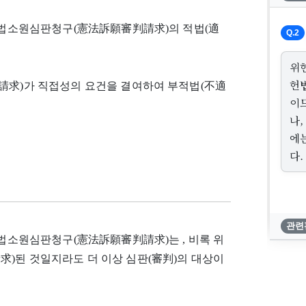
 헌법소원심판청구(憲法訴願審判請求)의 적법(適
Q.2
위
헌
判請求)가 직접성의 요건을 결여하여 부적법(不適
이
나
에
다.
관련
헌법소원심판청구(憲法訴願審判請求)는 , 비록 위
)된 것일지라도 더 이상 심판(審判)의 대상이