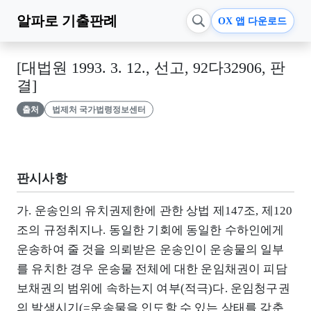
알파로
기출판례
OX 앱 다운로드
[대법원 1993. 3. 12., 선고, 92다32906, 판
결]
출처
법제처 국가법령정보센터
판시사항
가. 운송인의 유치권제한에 관한 상법 제147조, 제120
조의 규정취지나. 동일한 기회에 동일한 수하인에게
운송하여 줄 것을 의뢰받은 운송인이 운송물의 일부
를 유치한 경우 운송물 전체에 대한 운임채권이 피담
보채권의 범위에 속하는지 여부(적극)다. 운임청구권
의 발생시기(=운송물을 인도할 수 있는 상태를 갖춘