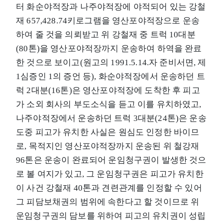
터 화순야적장과 나주야적장에 야적되어 있는 강철
재 657,428.74키로그램을 영산포야적장으로 운송
하여 줄 것을 의뢰받고 위 강철재 중 트럭 10대분
(80톤)을 영산포야적장까지 운송하여 하역을 완료
한 것으로 보이고(원고의 1991.5.14.자 준비서면, 제
1심증인 1의 증언 등), 화순야적장에서 운송하던 트
럭 2대분(16톤)은 영산포야적장에 도착한 후 피고
가 소외 회사의 부도소식을 듣고 이를 유치하였고,
나주야적장에서 운송하던 트럭 3대분(24톤)은 운송
도중 피고가 유치한 사실은 원심도 인정한 바이므
로, 목적지인 영산포야적장까지 운송된 위 철강재
96톤은 운송이 완료되어 운임청구권이 발생한 것으
로 볼 여지가 있고, 그 운임청구권은 피고가 유치한
이 사건 강철재 40톤과 견련관계를 인정할 수 있어
그 피담보채권의 범위에 속한다고 할 것이므로 위
운임청구권의 담보를 위하여 피고의 유치권이 성립