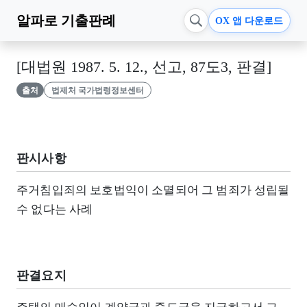
알파로
기출판례
OX 앱 다운로드
[대법원 1987. 5. 12., 선고, 87도3, 판결]
출처
법제처 국가법령정보센터
판시사항
주거침입죄의 보호법익이 소멸되어 그 범죄가 성립될
수 없다는 사례
판결요지