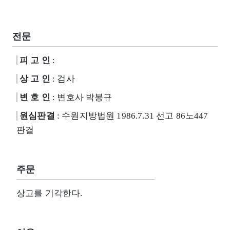
전문
피 고 인
:
상 고 인
: 검사
변 호 인
: 변호사 박봉규
원심판결
: 수원지방법원 1986.7.31 선고 86노447
판결
주문
상고를 기각한다.