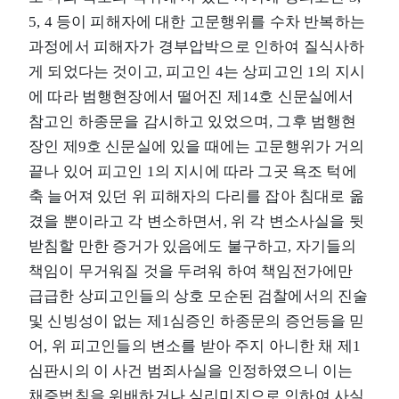
5, 4 등이 피해자에 대한 고문행위를 수차 반복하는
과정에서 피해자가 경부압박으로 인하여 질식사하
게 되었다는 것이고, 피고인 4는 상피고인 1의 지시
에 따라 범행현장에서 떨어진 제14호 신문실에서
참고인 하종문을 감시하고 있었으며, 그후 범행현
장인 제9호 신문실에 있을 때에는 고문행위가 거의
끝나 있어 피고인 1의 지시에 따라 그곳 욕조 턱에
축 늘어져 있던 위 피해자의 다리를 잡아 침대로 옮
겼을 뿐이라고 각 변소하면서, 위 각 변소사실을 뒷
받침할 만한 증거가 있음에도 불구하고, 자기들의
책임이 무거워질 것을 두려워 하여 책임전가에만
급급한 상피고인들의 상호 모순된 검찰에서의 진술
및 신빙성이 없는 제1심증인 하종문의 증언등을 믿
어, 위 피고인들의 변소를 받아 주지 아니한 채 제1
심판시의 이 사건 범죄사실을 인정하였으니 이는
채증법칙을 위배하거나 심리미진으로 인하여 사실