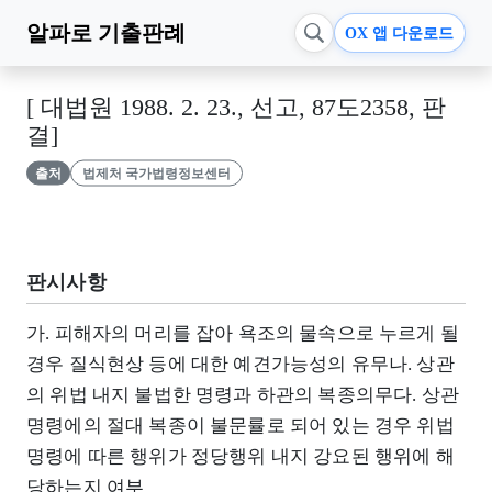
알파로
기출판례
OX 앱 다운로드
[ 대법원 1988. 2. 23., 선고, 87도2358, 판
결]
출처
법제처 국가법령정보센터
판시사항
가. 피해자의 머리를 잡아 욕조의 물속으로 누르게 될
경우 질식현상 등에 대한 예견가능성의 유무나. 상관
의 위법 내지 불법한 명령과 하관의 복종의무다. 상관
명령에의 절대 복종이 불문률로 되어 있는 경우 위법
명령에 따른 행위가 정당행위 내지 강요된 행위에 해
당하는지 여부