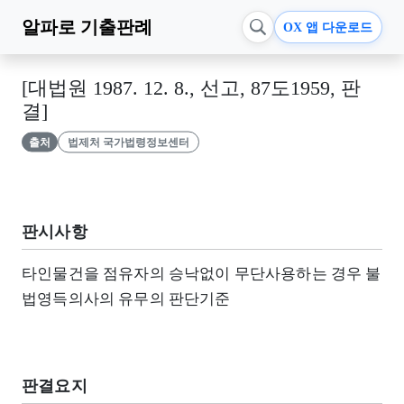
알파로
기출판례
OX 앱 다운로드
[대법원 1987. 12. 8., 선고, 87도1959, 판
결]
출처
법제처 국가법령정보센터
판시사항
타인물건을 점유자의 승낙없이 무단사용하는 경우 불
법영득의사의 유무의 판단기준
판결요지