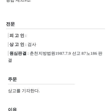
형법 제329조
전문
피 고 인
:
상 고 인
: 검사
원심판결
: 춘천지방법원1987.7.9 선고 87노186 판
결
주문
상고를 기각한다.
이유