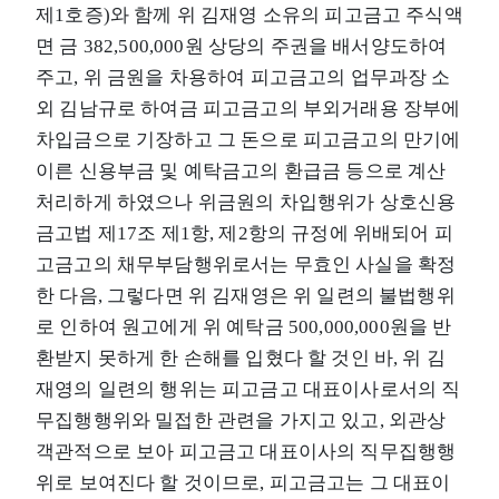
제1호증)와 함께 위 김재영 소유의 피고금고 주식액
면 금 382,500,000원 상당의 주권을 배서양도하여
주고, 위 금원을 차용하여 피고금고의 업무과장 소
외 김남규로 하여금 피고금고의 부외거래용 장부에
차입금으로 기장하고 그 돈으로 피고금고의 만기에
이른 신용부금 및 예탁금고의 환급금 등으로 계산
처리하게 하였으나 위금원의 차입행위가 상호신용
금고법 제17조 제1항, 제2항의 규정에 위배되어 피
고금고의 채무부담행위로서는 무효인 사실을 확정
한 다음, 그렇다면 위 김재영은 위 일련의 불법행위
로 인하여 원고에게 위 예탁금 500,000,000원을 반
환받지 못하게 한 손해를 입혔다 할 것인 바, 위 김
재영의 일련의 행위는 피고금고 대표이사로서의 직
무집행행위와 밀접한 관련을 가지고 있고, 외관상
객관적으로 보아 피고금고 대표이사의 직무집행행
위로 보여진다 할 것이므로, 피고금고는 그 대표이