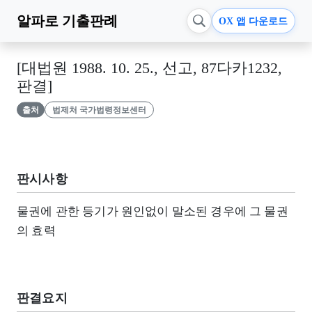
알파로
기출판례
OX 앱 다운로드
[대법원 1988. 10. 25., 선고, 87다카1232,
판결]
출처
법제처 국가법령정보센터
판시사항
물권에 관한 등기가 원인없이 말소된 경우에 그 물권
의 효력
판결요지