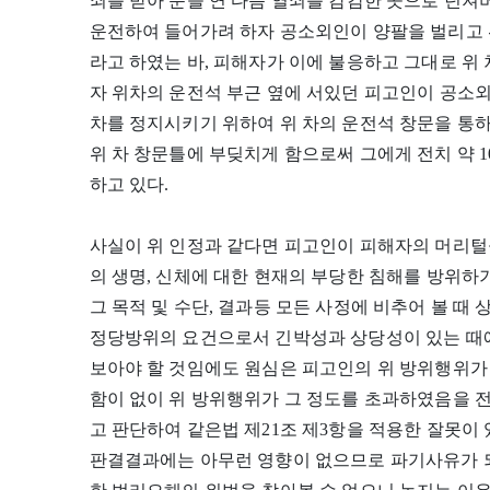
쇠를 받아 문을 연 다음 열쇠를 캄캄한 곳으로 던
운전하여 들어가려 하자 공소외인이 양팔을 벌리고 
라고 하였는 바, 피해자가 이에 불응하고 그대로 위
자 위차의 운전석 부근 옆에 서있던 피고인이 공소
차를 정지시키기 위하여 위 차의 운전석 창문을 통
위 차 창문틀에 부딪치게 함으로써 그에게 전치 약 
하고 있다.
사실이 위 인정과 같다면 피고인이 피해자의 머리털
의 생명, 신체에 대한 현재의 부당한 침해를 방위하
그 목적 및 수단, 결과등 모든 사정에 비추어 볼 때 상
정당방위의 요건으로서 긴박성과 상당성이 있는 때
보아야 할 것임에도 원심은 피고인의 위 방위행위가
함이 없이 위 방위행위가 그 정도를 초과하였음을 
고 판단하여 같은법 제21조 제3항을 적용한 잘못이
판결결과에는 아무런 영향이 없으므로 파기사유가 되