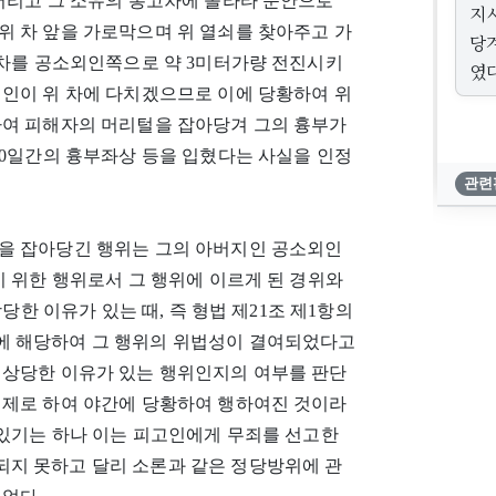
져버리고 그 소유의 봉고차에 올라타 문안으로
지
위 차 앞을 가로막으며 위 열쇠를 찾아주고 가
당
 차를 공소외인쪽으로 약 3미터가량 전진시키
였
외인이 위 차에 다치겠으므로 이에 당황하여 위
하여 피해자의 머리털을 잡아당겨 그의 흉부가
10일간의 흉부좌상 등을 입혔다는 사실을 인정
관련
을 잡아당긴 행위는 그의 아버지인 공소외인
기 위한 행위로서 그 행위에 이르게 된 경위와
당한 이유가 있는 때, 즉 형법 제21조 제1항의
에 해당하여 그 행위의 위법성이 결여되었다고
 상당한 이유가 있는 행위인지의 여부를 판단
전제로 하여 야간에 당황하여 행하여진 것이라
 있기는 하나 이는 피고인에게 무죄를 선고한
지 못하고 달리 소론과 같은 정당방위에 관