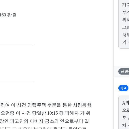
가
부
160 판결
위
그
행
기
관련
Q.4
A와
의하여 이 사건 연립주택 후문을 통한 차량통행
으
중 이 사건 당일밤 10:15 경 피해자 가 위
도 
장인 피고인의 아버지 공소외 인으로부터 열
차 