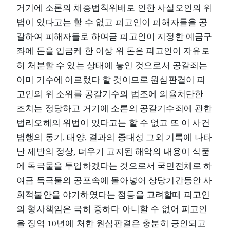
거기에 소론의 채증법칙위배로 인한 사실오인의 위
법이 있다고는 할 수 없고 피고인이 피해자들을 공
갈하여 피해자들로 하여금 피고인이 지정한 예금구
좌에 돈을 입금케 한 이상 위 돈은 피고인이 자유로
히 처분할 수 있는 상태에 놓인 것으로서 공갈죄는
이미 기수에 이르렀다 할 것이므로 원심판결이 피
고인의 위 소위를 공갈기수의 법조에 의율처단한
조치는 정당하고 거기에 소론의 공갈기수죄에 관한
법리오해의 위법이 있다고는 할 수 없고 또 이 사건
범행의 동기, 태양, 결과의 중대성 그외 기록에 나타
난 제반의 정상, 더우기 고지된 해악의 내용이 식품
에 독극물을 투입하겠다는 것으로서 국민전체로 하
여금 독극물의 공포속에 몰아넣어 상당기간동안 사
회적불안을 야기하였다는 점등을 고려할때 피고인
의 형사책임은 극히 중하다 아니할 수 없어 피고인
을 징역 10년에 처한 원심판결은 충분히 긍인되고