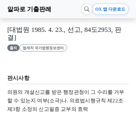
알파로
기출판례
OX 앱 다운로드
[대법원 1985. 4. 23., 선고, 84도2953, 판
결]
출처
법제처 국가법령정보센터
판시사항
의원의 개설신고를 받은 행정관청이 그 수리를 거부
할 수 있는지 여부(소극)나. 의료법시행규칙 제22조
제3항 소정의 신고필증 교부의 효력