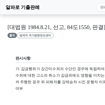
알파로
기출판례
[대법원 1984.8.21, 선고, 84도1550, 판결
출처
법제처 국가법령정보센터
판시사항
가. 감금행위가 강간미수죄의 수단인 경우에 독립하여
수죄에 대한 고소의 취소가 감금죄에도 영향을 미치는
켜 주행한 경우 위 피해자를 강제승차 시킨 운행자 이
여부