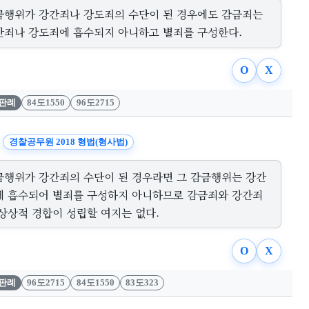
금행위가 강간죄나 강도죄의 수단이 된 경우에도 감금죄는
간죄나 강도죄에 흡수되지 아니하고 별죄를 구성한다.
O
X
판례
84도1550
96도2715
경찰공무원 2018 형법(형사법)
금행위가 강간죄의 수단이 된 경우라면 그 감금행위는 강간
에 흡수되어 별죄를 구성하지 아니하므로 감금죄와 강간죄
 상상적 경합이 성립할 여지는 없다.
O
X
판례
96도2715
84도1550
83도323