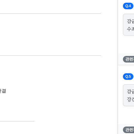
Q.4
감
수
관련
Q.5
감
 판결
강
관련