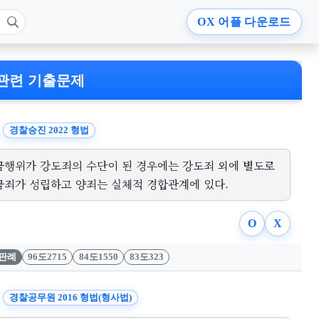
OX
어플 다운로드
관련 기출문제
경찰승진 2022 형법
금행위가 강도죄의 수단이 된 경우에는 강도죄 외에 별도로
금죄가 성립하고 양죄는 실체적 경합관계에 있다.
O
X
판례
96도2715
84도1550
83도323
경찰공무원 2016 형법(형사법)